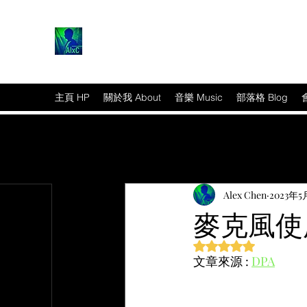
主頁 HP
關於我 About
音樂 Music
部落格 Blog
Alex Chen
2023年5
麥克風使
評等為 NaN（最高為
文章來源 : 
DPA
篇文章