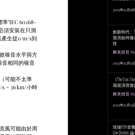
2025年12月18
EC 60268-
扇必須安裝在只測
創新時代：Tayl
巡演如何徹
生從0 m/s到
技
舞美燈音 Stag
效噪音水平與方
噪音相同的噪音
2025年12月15
（可能不太準
《The Eras
場巡演背後
 36 km/小時
舞美燈音 Stag
2025年12月15
現場FOH音響工程
克風可能由於周
Van Drut