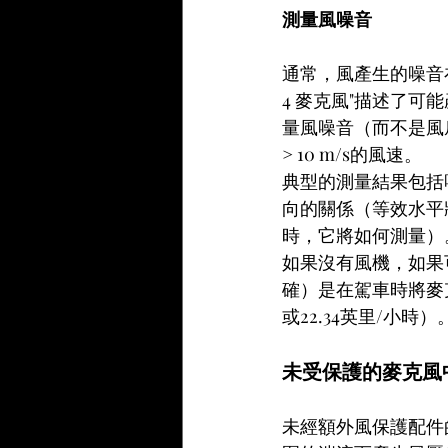
測量風噪音 
通常，風產生的噪音在實
4 麥克風"描述了可
量風噪音（而不是風
> 10 m/s的風速。
典型的測量結果包括
向的關係（等效水平
時，它將如何測量）
如果沒有風機，如果
確）是在駕車時將麥克風
或22.34英里/小時）
未受保護的麥克風
未經額外風保護配件