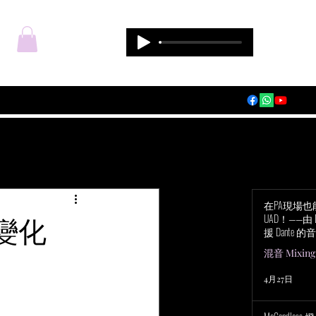
登入
在PA現場
變化
UAD！——由 Du
援 Dante 的音
Audio Apoll
混音 Mixing
4月27日