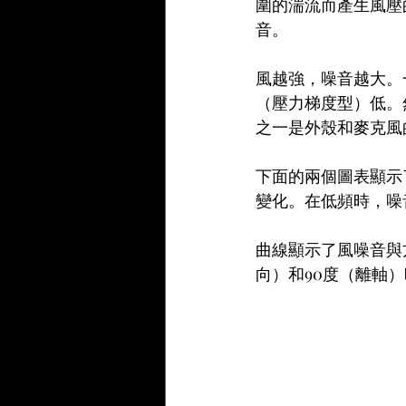
圍的湍流而產生風壓
音。
風越強，噪音越大。
（壓力梯度型）低。
之一是外殼和麥克風
下面的兩個圖表顯示
變化。在低頻時，噪音
曲線顯示了風噪音與
向）和90度（離軸）