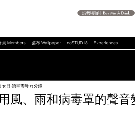
請我喝咖啡 Buy Me A Drink
會員 Members
桌布 Wallpaper
noSTUD18
Experiences
月30日
讀畢需時 13 分鐘
用風、雨和病毒罩的聲音
 5 顆星）。