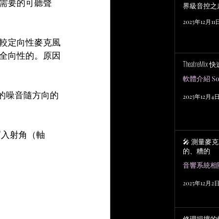
需要的可聽聲
界級音控之
2025年12月11
較定向性麥克風
全向性的。原因
TheatreMix
軟體介紹 Sof
的噪音隨方向的
2025年12月4
°入射角（軸
🎤 測量麥
的、糟的
2025年12月2
修理損壞的