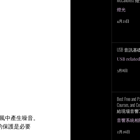
McCandless
燈光
4月21日
USB 音訊基
USB related
3月8日
Best Free and P
Courses, and Cer
給現場音響
上培訓研討
風中產生噪音。
音響系統相關 P
的保護是必要
2月26日