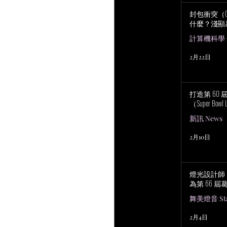
封包衝突（Col
什麼？淺顯
計算機科學 Co
2月22日
打造第 60
（Super Bowl 
新訊 News
2月10日
燈光設計師 No
為第 66 
舞美燈音 Stag
2月4日