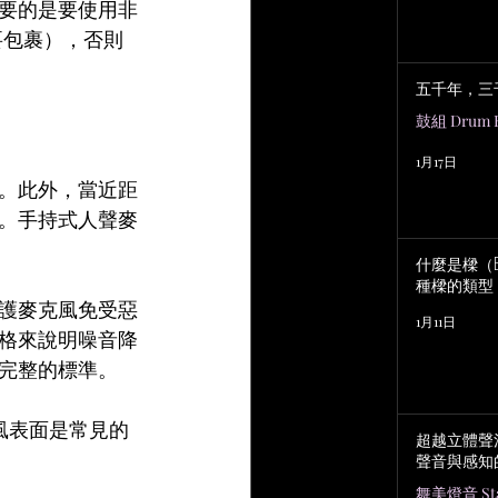
要的是要使用非
要包裹），否則
五千年，三
鼓組 Drum K
1月17日
。此外，當近距
。手持式人聲麥
什麼是樑（B
種樑的類型
護麥克風免受惡
1月11日
格來說明噪音降
完整的標準。
風表面是常見的
超越立體聲
聲音與感知
舞美燈音 Stag