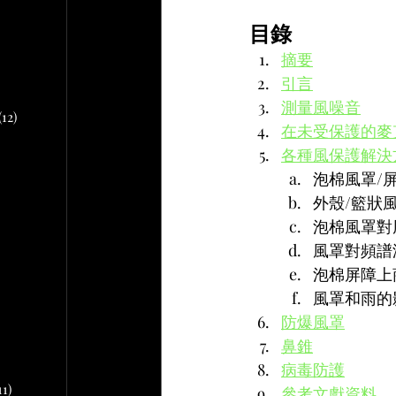
文章
目錄
摘要
2 篇文章
文章
引言
10 篇文章
測量風噪音
(12)
12 篇文章
在未受保護的麥
各種風保護解決
章
泡棉風罩/
外殼/籃狀風
 篇文章
泡棉風罩對
風罩對頻譜
文章
泡棉屏障上
風罩和雨的
篇文章
防爆風罩
鼻錐
病毒防護
11)
11 篇文章
參考文獻資料