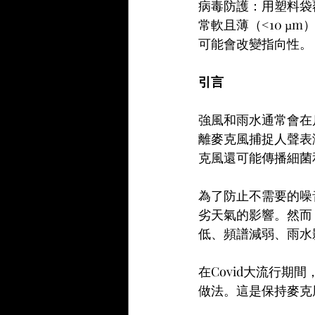
病毒防護：用塑料袋
常軟且薄（<10 
可能會改變指向性。
引言
強風和雨水通常會在
離麥克風捕捉人聲表
克風還可能傳播細菌
為了防止不需要的噪
劣天氣的影響。然而
低、頻譜減弱、雨水
在Covid大流行
做法。這是保持麥克