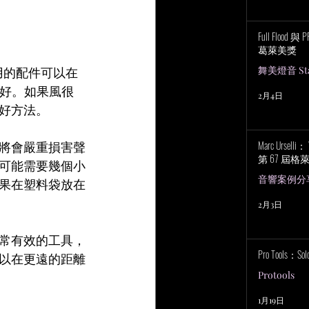
Full Flood 
葛萊美獎
舞美燈音 Stag
用的配件可以在
越好。如果風很
2月4日
好方法。
Marc Urselli
將會嚴重損害聲
第 67 屆
可能需要幾個小
音響案例分
果在塑料袋放在
2月3日
常有效的工具，
Pro Tools：S
以在更遠的距離
Protools
1月19日