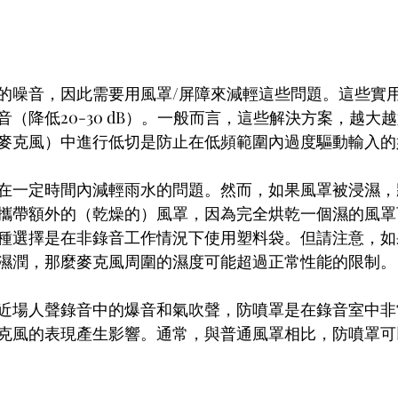
的噪音，因此需要用風罩/屏障來減輕這些問題。這些實
（降低20-30 dB）。一般而言，這些解決方案，越大
麥克風）中進行低切是防止在低頻範圍內過度驅動輸入的
在一定時間內減輕雨水的問題。然而，如果風罩被浸濕，
攜帶額外的（乾燥的）風罩，因為完全烘乾一個濕的風罩
種選擇是在非錄音工作情況下使用塑料袋。但請注意，如
濕潤，那麼麥克風周圍的濕度可能超過正常性能的限制。
近場人聲錄音中的爆音和氣吹聲，防噴罩是在錄音室中非
克風的表現產生影響。通常，與普通風罩相比，防噴罩可