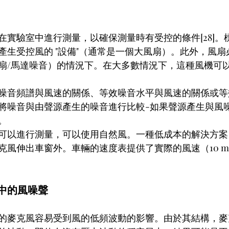
驗室中進行測量，以確保測量時有受控的條件[28]。標準"I
能產生受控風的 "設備"（通常是一個大風扇）。此外，風
扇/馬達噪音）的情況下。在大多數情況下，這種風機可以產
噪音頻譜與風速的關係、等效噪音水平與風速的關係或等
將噪音與由聲源產生的噪音進行比較-如果聲源產生與風
。
可以進行測量，可以使用自然風。一種低成本的解決方案
伸出車窗外。車輛的速度表提供了實際的風速（10 m/s =
。
中的風噪聲
的麥克風容易受到風的低頻波動的影響。由於其結構，麥