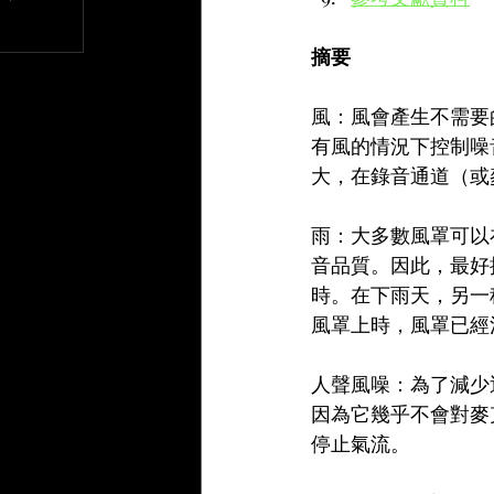
文章
摘要
風：風會產生不需要
有風的情況下控制噪音
大，在錄音通道（或
雨：大多數風罩可以
音品質。因此，最好
時。在下雨天，另一
風罩上時，風罩已經
人聲風噪：為了減少
因為它幾乎不會對麥
停止氣流。