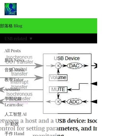
部落格 Blog
USB related
All Posts
Alex Chen
3月8日
讀畢需時 7 分鐘
新訊 News
音樂 Music
教學Tutor
Arduino
學習紀錄
USB related
Learn doc
USB 音訊基礎
人工智慧 AI
3D 動效
手作 Hand