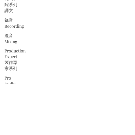
院系列
譯文
錄音
Recording
混音
Mixing
Production
Expert
製作專
家系列
Pro
Audio
Files 專
業音頻
檔案系
列
如何收
音系列
鼓組