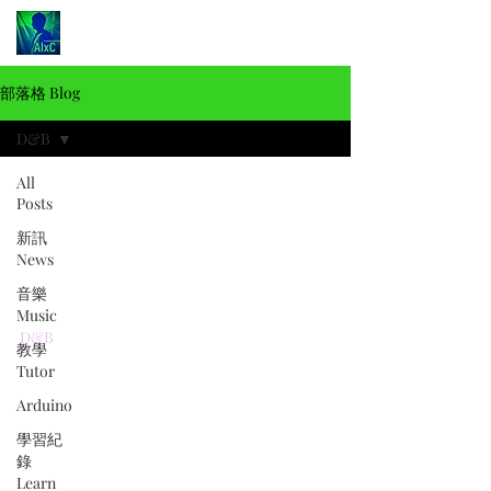
部落格 Blog
D&B
All
Alex Chen
Posts
2024年1月26日
讀畢需時 4 分鐘
新訊
News
音樂
Music
video
D&B
教學
[D&B案例分享] d&b 時光穿越，
Tutor
新加坡慶祝二百週年。
Arduino
學習紀
錄
Learn