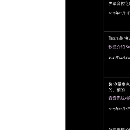
界級音控之
2025年12月11
TheatreMix
軟體介紹 Sof
2025年12月4
🎤 測量麥
的、糟的
2025年12月2
修理損壞的