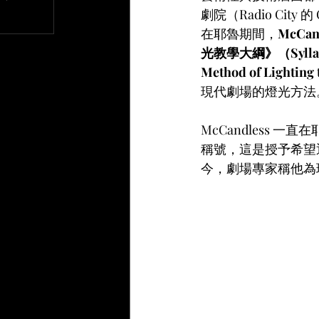
劇院（Radio Cit
文章
在耶魯期間，
McCa
光教學大綱》（Syllab
Method of Lighting
現代劇場的燈光方法
McCandless 一直
稱號，這是授予希望退
今，劇場專家稱他為