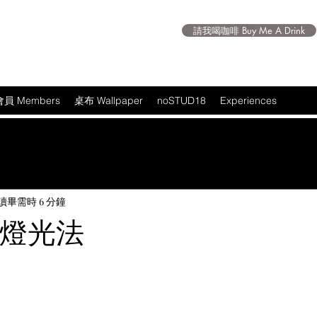
請我喝咖啡 Buy Me A Drink
會員 Members
桌布 Wallpaper
noSTUD18
Experiences
讀畢需時 6 分鐘
ss 燈光法
 5 顆星）。