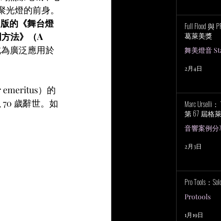
反射聚光燈的前身。
年出版的《舞台燈
Full Flood 
葛萊美獎
照明方法》（A 
成為廣泛應用於
舞美燈音 Stag
2月4日
emeritus）的
70 歲辭世。如
Marc Urselli
第 67 屆
音響案例分
2月3日
Pro Tools：S
Protools
1月19日