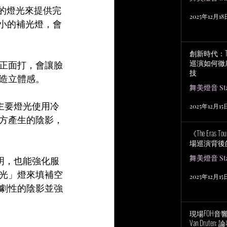
側的燈光來提供完
2025年12月18
較小的補光燈，會
創新時代：Tayl
巡演如何徹
正面打，會讓臉
技
造立體感。
舞美燈音 Stag
盞主要燈光使用冷
2025年12月15
方產生的陰影，
《The Eras
場巡演背後
舞美燈音 Stag
鮮明，也能強化服
光」燈來填補空
2025年12月15
劇性的陰影並強
現場FOH音響工程
Van Drut