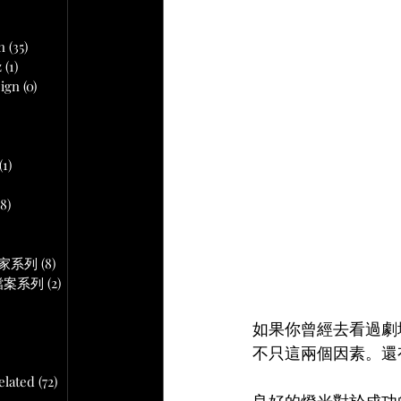
文章
n
(35)
35 篇文章
z
(1)
1 篇文章
ign
(0)
0 篇文章
 篇文章
(1)
1 篇文章
18)
18 篇文章
文章
作專家系列
(8)
8 篇文章
音頻檔案系列
(2)
2 篇文章
如果你曾經去看過劇
不只這兩個因素。還
lated
(72)
72 篇文章
良好的燈光對於成功