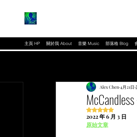
主頁 HP
關於我 About
音樂 Music
部落格 Blog
Alex Chen
4月21日
McCandle
評等為 NaN（最高為
2022 年 6 月 3 日
篇文章
原始文章