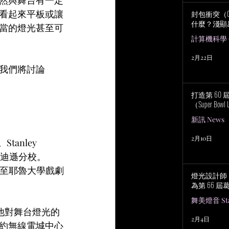
看起來平板或讓
封包衝突（Col
什麼？淺顯
當的燈光甚至可
計算機科學 Co
2月22日
我們將討論 
打造第 60
（Super Bowl 
新訊 News
2月10日
anley 
學麥迪遜分校。
轉至耶魯大學戲劇
燈光設計師 No
為第 66 
舞美燈音 Stag
。他對舞台燈光的
2月4日
約無線電城中心