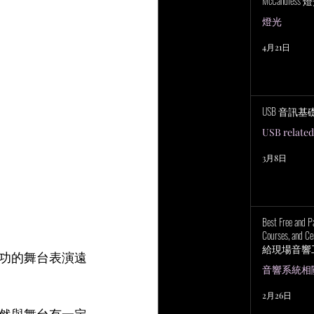
McCandless
燈光
4月21日
USB 音訊基
USB related
3月8日
Best Free and P
Courses, and Cer
給現場音響
功的舞台表演遠
上培訓研討
音響系統相關 P
。
2月26日
然與舞台有一定