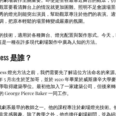
觀眾要看清舞台上的情況就更加困難。照明不足會讓場景
秀的燈光則能突出演員，幫助觀眾專注於他們的表演。適
調，把原本輕鬆的場景轉變成嚴肅的氛圍。
的技術，適用於各種舞台、燈光配置與製作形式。今天，
 方法，這是一種在許多現代劇場製作中廣為人知的方法。
ndless 是誰？
dless 燈光方法之前，我們需要先了解這位方法命名的來源。St
 1897 年 5 月出生於芝加哥，並於 1920 年畢業於威斯康辛大
哈佛大學取得建築學位。最初他加入了一家建築公司，但後來
orge Pierce Baker 一同工作。
 是耶魯戲劇系最早的教師之一。他的課程專注於劇場燈光技術
非常感興趣。除了教學之外，他也擔任劇場顧問，並為紐