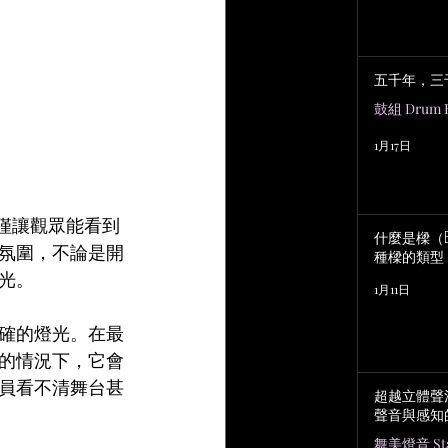
五千年，三
鼓組 Drum K
1月17日
僅讓觀眾能看到
什麼是樑（B
氛圍，不論是開
種樑的類型
光。
1月11日
確的燈光。在最
的情況下，它會
員看不清舞台甚
超越立體聲
聲音與感知
舞美燈音 Stag