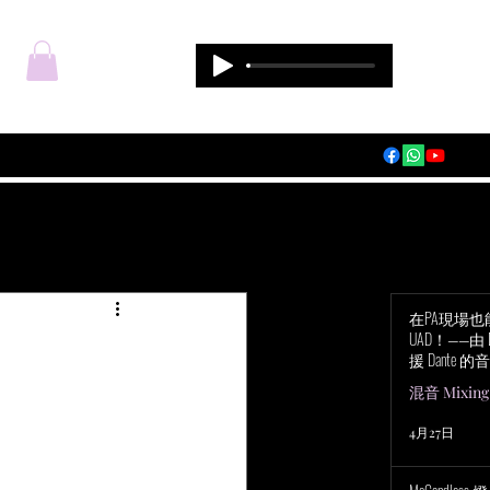
登入
在PA現場
UAD！——由 Du
援 Dante 的音
Audio Apoll
混音 Mixing
4月27日