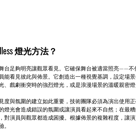
dless 燈光方法？
舞台足夠明亮讓觀眾看見。它確保舞台被適當照亮——不
員能看見彼此與佈景。它創造出一種視覺基調，設定場景
光、戲劇衝突時的強烈燈光，或是浪漫場景的溫暖親密燈
見度與氛圍的建立如此重要，技術團隊必須為演出使用正
的燈光會造成錯誤的氛圍或讓演員看起來不自然；在最糟
，對演員與觀眾都造成困擾。根據佈景的複雜程度，讓演
險。