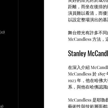
文章
距離，而坐在後排的
演員難以看清，而優
2 篇文章
以設定整場演出的基
文章
10 篇文章
(12)
12 篇文章
舞台燈光有許多不同
McCandless
章
Stanley McCa
 篇文章
在深入介紹 McCan
文章
McCandless 於
1923 年，他在
篇文章
系，與他在哈佛認識的 Ge
McCandless
藝術性與技術層面都
11)
11 篇文章