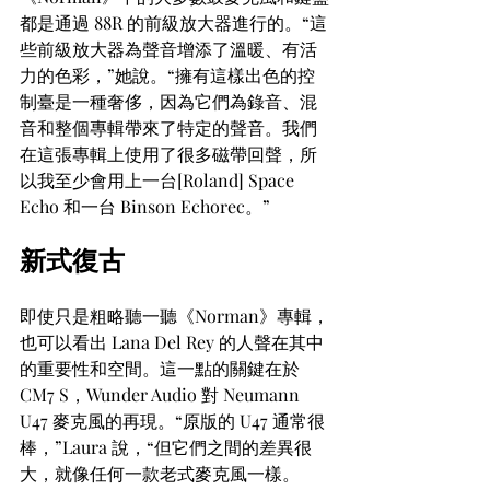
都是通過 88R 的前級放大器進行的。“這
些前級放大器為聲音增添了溫暖、有活
力的色彩，”她說。“擁有這樣出色的控
制臺是一種奢侈，因為它們為錄音、混
音和整個專輯帶來了特定的聲音。我們
在這張專輯上使用了很多磁帶回聲，所
以我至少會用上一台[Roland] Space 
Echo 和一台 Binson Echorec。”
新式復古
即使只是粗略聽一聽《Norman》專輯，
也可以看出 Lana Del Rey 的人聲在其中
的重要性和空間。這一點的關鍵在於 
CM7 S，Wunder Audio 對 Neumann 
U47 麥克風的再現。“原版的 U47 通常很
棒，”Laura 說，“但它們之間的差異很
大，就像任何一款老式麥克風一樣。