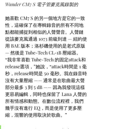
Wunder CM7 S 電子管麥克風錄製的
她喜歡 CM7 S 的另一個地方是它的一致
性，這確保了在專輯錄音的所有不同地
點都能捕捉到相似的人聲聲音。人聲鏈
從該麥克風通過 1073 前級到達 — 紐約使
用 BAE 版本；洛杉磯使用的是老式原版 
— 然後是 Tube-Tech CL-1B 壓縮器。
“我非常喜歡 Tube-Tech 的固定attack和
release選項，”她說，“attack時間是 1 毫
秒，release時間是 50 毫秒。我在錄音時
沒有大量壓縮 —— 通常是在歌曲最大聲
部分最多 3 到 5 dB —— 因為我發現這樣
更容易編輯，同時也保留了 Lana 人聲的
所有情感和動態。在數位流程裡，我們
幾乎沒有進行 EQ，而是使用了更多壓
縮，混響的使用取決於歌曲。”