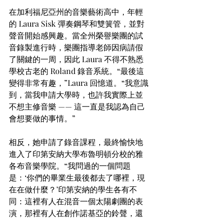
在加利福尼亞州的音樂藝術高中，年輕
的 Laura Sisk 彈奏鋼琴和雙簧管，並對
聲音開始感興趣。當全州榮譽樂團的試
音錄製進行時，樂團指導老師因病請假
了關鍵的一周，因此 Laura 不得不熟悉
學校古老的 Roland 錄音系統。“最後這
變得非常有趣，”Laura 回憶道。“我意識
到，當我申請大學時，也許我實際上並
不想主修音樂 —— 這一直是我認為自己
會想要做的事情。”
相反，她申請了錄音課程，最終愉快地
進入了印第安納大學布魯明頓分校的雅
各布音樂學院。“我問過的一個問題
是：‘你們的畢業生最後都去了哪裡，現
在在做什麼？’印第安納的學生各有不
同：這裡有人在混音一個太陽劇團的表
演，那裡有人在創作諾基亞的鈴聲，還