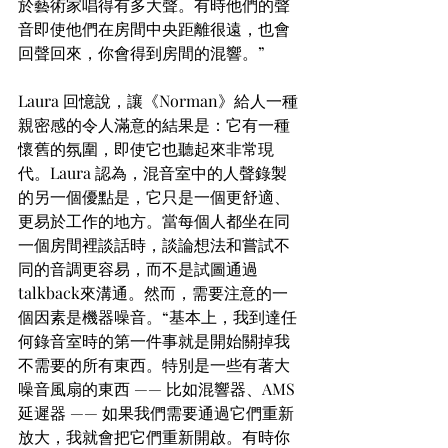
於藝術家唱得有多大聲。有時他們的聲
音即使他們在房間中央距離很遠，也會
回聲回來，你會得到房間的混響。”
Laura 回憶說，讓《Norman》給人一種
親密感的令人滿意的結果是：它有一種
懷舊的氛圍，即使它也聽起來非常現
代。Laura 認為，混音室中的人聲錄製
的另一個優點是，它只是一個更舒適、
更易於工作的地方。當每個人都坐在同
一個房間裡談話時，談論想法和嘗試不
同的音調更容易，而不是試圖通過
talkback來溝通。然而，需要注意的一
個因素是機器噪音。“基本上，我到達任
何錄音室時的第一件事就是開始關掉我
不需要的所有東西。特別是一些有著大
噪音風扇的東西 —— 比如混響器、AMS 
延遲器 —— 如果我們需要通過它們重新
放大，我就會把它們重新開啟。有時你