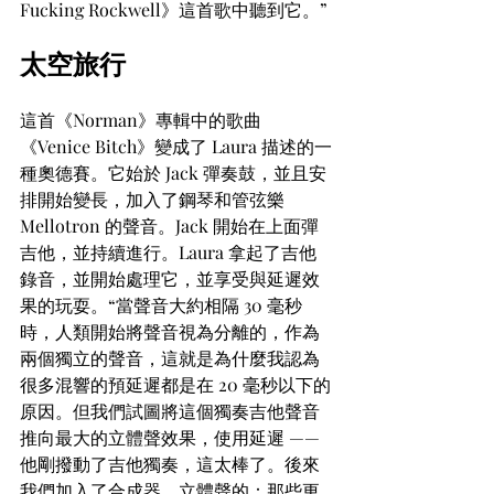
Fucking Rockwell》這首歌中聽到它。”
太空旅行
這首《Norman》專輯中的歌曲
《Venice Bitch》變成了 Laura 描述的一
種奧德賽。它始於 Jack 彈奏鼓，並且安
排開始變長，加入了鋼琴和管弦樂 
Mellotron 的聲音。Jack 開始在上面彈
吉他，並持續進行。Laura 拿起了吉他
錄音，並開始處理它，並享受與延遲效
果的玩耍。“當聲音大約相隔 30 毫秒
時，人類開始將聲音視為分離的，作為
兩個獨立的聲音，這就是為什麼我認為
很多混響的預延遲都是在 20 毫秒以下的
原因。但我們試圖將這個獨奏吉他聲音
推向最大的立體聲效果，使用延遲 —— 
他剛撥動了吉他獨奏，這太棒了。後來
我們加入了合成器，立體聲的：那些更