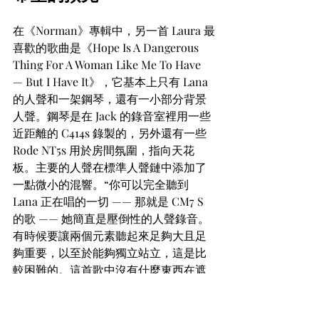
在《Norman》專輯中，另一首 Laura 最
喜歡的歌曲是《Hope Is A Dangerous 
Thing For A Woman Like Me To Have 
— But I Have It》，它基本上只有 Lana 
的人聲和一架鋼琴，還有一小部分背景
人聲。鋼琴是在 Jack 的錄音室裡用一些
近距離的 C414s 錄製的，另外還有一些 
Rode NT5s 用於房間氛圍，指向天花
板。主要的人聲在標準人聲鏈中添加了
一點微小的混響。“你可以完全聽到 
Lana 正在唱的一切 —— 那就是 CM7 S 
的歌 —— 她簡直是壓倒性的人聲錄音。
有時候要讓兩個元素聽起來足夠大且足
夠重要，以至於能夠獨立站立，這是比
較困難的。這首歌中沒有什麼東西在遮
掩。你不能加大混響來掩蓋鼓的編輯。
而且，你可以聽到長凳發出的吱吱聲和