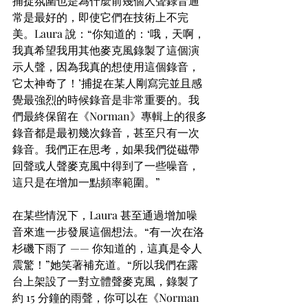
捕捉氛圍也是為什麼前幾個人聲錄音通
常是最好的，即使它們在技術上不完
美。Laura 說：“你知道的：‘哦，天啊，
我真希望我用其他麥克風錄製了這個演
示人聲，因為我真的想使用這個錄音，
它太神奇了！’捕捉在某人剛寫完並且感
覺最強烈的時候錄音是非常重要的。我
們最終保留在《Norman》專輯上的很多
錄音都是最初幾次錄音，甚至只有一次
錄音。我們正在思考，如果我們從磁帶
回聲或人聲麥克風中得到了一些噪音，
這只是在增加一點頻率範圍。” 
在某些情況下，Laura 甚至通過增加噪
音來進一步發展這個想法。“有一次在洛
杉磯下雨了 —— 你知道的，這真是令人
震驚！”她笑著補充道。“所以我們在露
台上架設了一對立體聲麥克風，錄製了
約 15 分鐘的雨聲，你可以在《Norman 