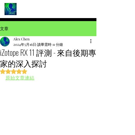
文章
Alex Chen
2024年5月16日
讀畢需時 11 分鐘
iZotope RX 11 評測 - 來自後期專
家的深入探討
評等為 NaN（最高為 5 顆星）。
原始文章連結