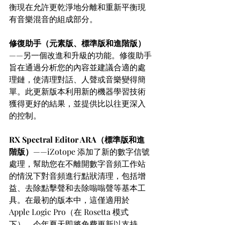
衡現在允許更乾淨地分離和重新平衡現
有音樂混音的組成部分。
修復助手（元素版、標準版和進階版）
——另一個改進和升級的功能。修復助手
旨在通過分析您的內容並建議合適的處
理鏈，使清理對話、人聲或音樂變得簡
單。此更新版本利用新的機器學習技術
獲得更好的結果，並提供比以往更深入
的控制。
RX Spectral Editor ARA（標準版和進
階版）
——iZotope 添加了新的數字信號
處理，幫助您在不離開數字音頻工作站
的情況下對音頻進行點狀清理，包括增
益、去除點擊聲和去除嗡嗡聲等基本工
具。在最初的版本中，這僅適用於 
Apple Logic Pro（在 Rosetta 模式
下）。今年夏天即將免費更新以支持 