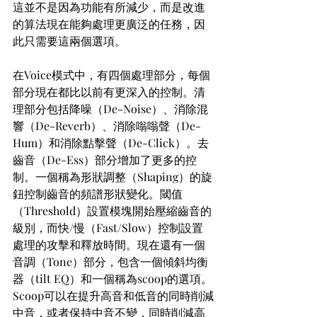
這並不是因為功能有所減少，而是改進
的算法現在能夠處理更廣泛的任務，因
此只需要這兩個選項。
在Voice模式中，有四個處理部分，每個
部分現在都比以前有更深入的控制。清
理部分包括降噪（De-Noise）、消除混
響（De-Reverb）、消除嗡嗡聲（De-
Hum）和消除點擊聲（De-Click）。去
齒音（De-Ess）部分增加了更多的控
制。一個稱為形狀調整（Shaping）的旋
鈕控制齒音的頻譜形狀變化。閾值
（Threshold）設置模塊開始壓縮齒音的
級別，而快/慢（Fast/Slow）控制設置
處理的攻擊和釋放時間。現在還有一個
音調（Tone）部分，包含一個傾斜均衡
器（tilt EQ）和一個稱為scoop的選項。
Scoop可以在提升高音和低音的同時削減
中音，或者保持中音不變，同時削減高