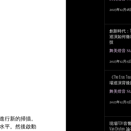
2025年12月18
創新時代：Tayl
巡演如何徹
技
舞美燈音 Stag
2025年12月15
《The Eras
場巡演背後
舞美燈音 Stag
2025年12月15
進行新的掃描。
現場FOH音響工程
水平。然後啟動
Van Drut