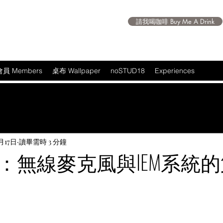
請我喝咖啡 Buy Me A Drink
會員 Members
桌布 Wallpaper
noSTUD18
Experiences
月17日
讀畢需時 3 分鐘
：無線麥克風與IEM系統
 5 顆星）。