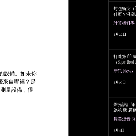
封包衝突（Col
什麼？淺顯
計算機科學 Co
2月22日
打造第 60
（Super Bowl 
新訊 News
的設備。如果你
擾來自哪裡？是
2月10日
F測量設備，很
燈光設計師 No
為第 66 
舞美燈音 Stag
2月4日