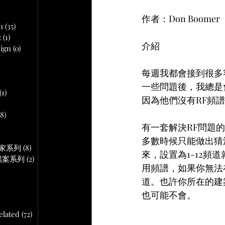
文章
作者：Don Boomer
n
(35)
35 篇文章
z
(1)
1 篇文章
介紹
ign
(0)
0 篇文章
 篇文章
每週我都會接到很多
一些問題後，我總是
(1)
1 篇文章
因為他們沒有RF頻
18)
18 篇文章
文章
有一套解決RF問題
多數時候只能做出猜
作專家系列
(8)
8 篇文章
來，設置為1-12
音頻檔案系列
(2)
2 篇文章
用頻譜，如果你無法
道。也許你所在的建
也可能不會。
lated
(72)
72 篇文章