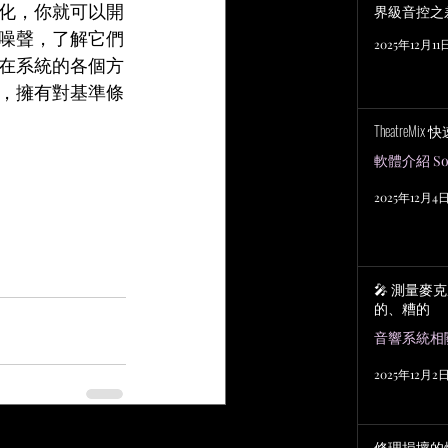
化，你就可以開
界級音控之
噪聲，了解它們
2025年12月11
在系統的各個方
，擁有對基準條
TheatreMix
軟體介紹 Sof
2025年12月4
🎤 測量麥
的、糟的
2025年12月2
查看全部
修理損壞的