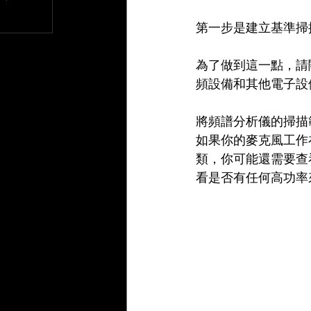
文章
第一步是建立基準掃
為了做到這一點，請
頻設備和其他電子設
將頻譜分析儀的掃描範
如果你的麥克風工作在4
類，你可能還需要查
看是否有任何高功率來源