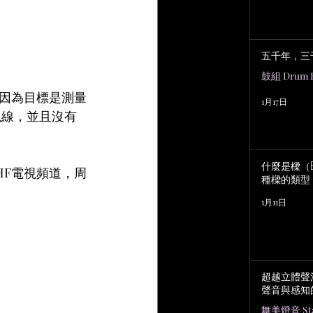
五千年，三
鼓組 Drum K
因為目標是測量
1月17日
視線，並且沒有
什麼是樑（B
HF電視頻道，周
種樑的類型
1月11日
超越立體聲
聲音與感知
舞美燈音 Stag