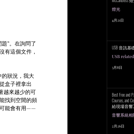
McCandless
燈光
4月21日
題”。在詢問了
USB 音訊基
沒有這個文件，
USB related
3月8日
中的狀況，我大
從盒子裡拿出
爭著越來越少的可
Best Free and P
能找到空閒的頻
Courses, and Cer
給現場音響
可能會有用——
上培訓研討
音響系統相關 P
2月26日