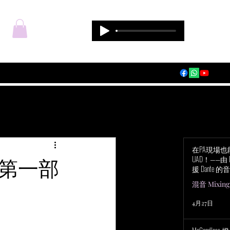
登入
在PA現場
的第一部
UAD！——由 Du
援 Dante 的音
Audio Apoll
混音 Mixing
4月27日