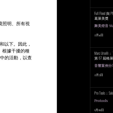
Full Flood 
葛萊美獎
境照明、所有視
舞美燈音 Stag
2月4日
上和以下。因此，
Hz。根據干擾的種
Marc Urselli
段中的活動，以查
第 67 屆
。
音響案例分
2月3日
Pro Tools：S
Protools
1月19日