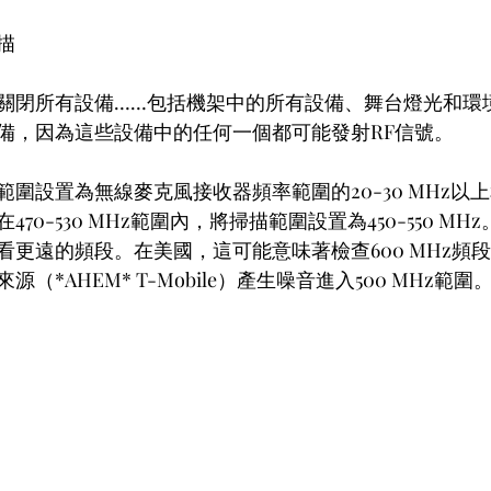
描
關閉所有設備……包括機架中的所有設備、舞台燈光和環
備，因為這些設備中的任何一個都可能發射RF信號。
圍設置為無線麥克風接收器頻率範圍的20-30 MHz以
70-530 MHz範圍內，將掃描範圍設置為450-550 M
看更遠的頻段。在美國，這可能意味著檢查600 MHz頻
（*AHEM* T-Mobile）產生噪音進入500 MHz範圍