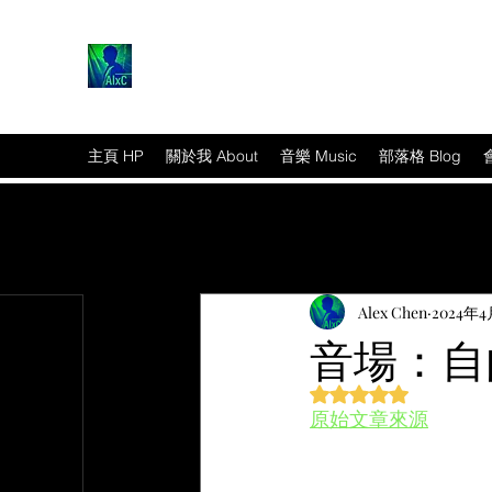
主頁 HP
關於我 About
音樂 Music
部落格 Blog
Alex Chen
2024年
音場：自
評等為 NaN（最高為
原始文章來源
篇文章