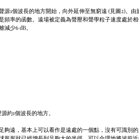
聲源1個波長的地方開始，向外延伸至無窮遠 (見圖2)。
是頻率的函數。遠場被定義為聲壓和聲學粒子速度處於相
減少6 dB。
聲源約1個波長的地方。
足夠遠，基本上可以看作是遠處的一個點，沒有可識別的
球形形狀已經增長到足夠大的半徑，可以合理地將波前近