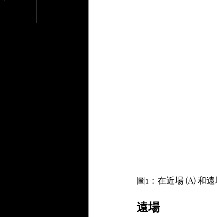
文章
圖1：在近場 (A) 
遠場