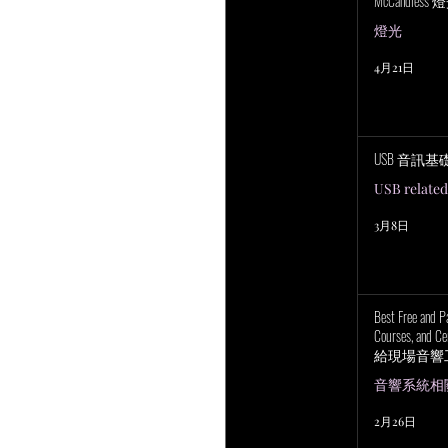
McCandless
燈光
4月21日
USB 音訊基
USB related
3月8日
Best Free and P
Courses, and Cer
給現場音響
上培訓研討
音響系統相關 P
2月26日