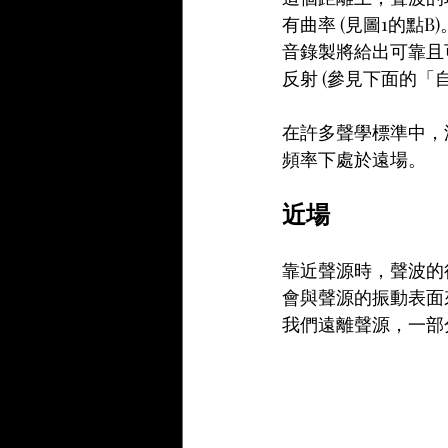
有曲率 (見圖1的
音錄製將給出可靠且
反射 (參見下面的「
在許多聲學標準中，
頻率下處於遠場。
近場
靠近聲源時，聲波的
會與聲源的振動表面
我們遠離聲源，一部分