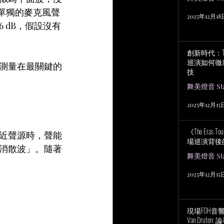
個單獨的麥克風聲
2025年12月18
 dB，假設沒有
創新時代：Tayl
巡演如何徹
測量在最關鍵的
技
舞美燈音 Stag
2025年12月15
《The Eras
近聲源時，聲能
場巡演背後
消散波」。隨著
舞美燈音 Stag
2025年12月15
現場FOH音響工程
Van Drut