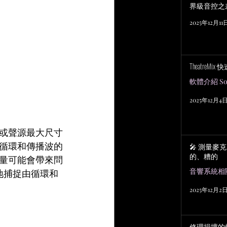
界級音控之
2025年12月11
TheatreMix
軟體介紹 Sof
2025年12月4
或聲源最大尺寸
循環和傳播波的
🎤 測量麥
的、糟的
量可能會帶來問
地捕捉由循環和
2025年12月2
修理損壞的