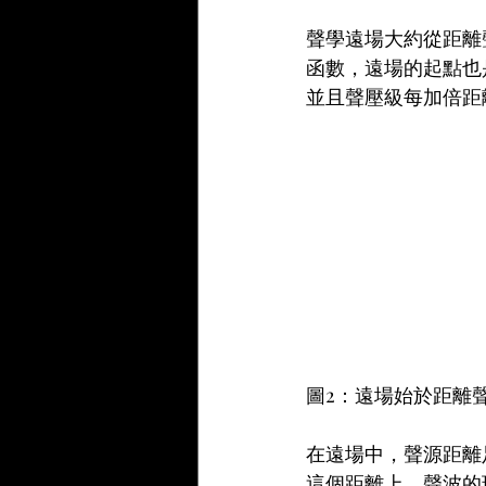
聲學遠場大約從距離
函數，遠場的起點也
並且聲壓級每加倍距離
圖2：遠場始於距離
在遠場中，聲源距離
這個距離上，聲波的