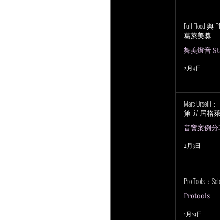
Full Flood 
葛萊美獎
舞美燈音 Stag
2月4日
Marc Urselli
第 67 屆
音響案例分
2月3日
Pro Tools：S
Protools
1月19日