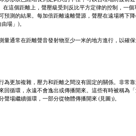
點B)。在這個距離上，聲壓級受到反比平方定律的控制，一
可預測的結果。每加倍距離遠離聲源，聲壓在遠場將下降6
自由場」)。
測量通常在距離聲音發射物至少一米的地方進行，以確保
行為更加複雜，壓力和距離之間沒有固定的關係。非常靠
來回循環，永遠不會逸出或傳播開來。這些有時被稱為「
聲場繼續循環，一部分從物體傳播開來 (見圖3)。