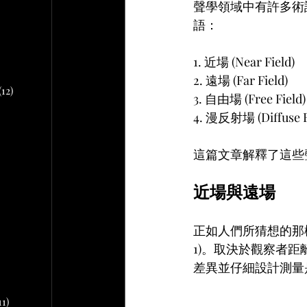
文章
聲學領域中有許多術
語：
2 篇文章
文章
1. 近場 (Near Field)
10 篇文章
2. 遠場 (Far Field)
(12)
12 篇文章
3. 自由場 (Free Field)
4. 漫反射場 (Diffuse F
章
這篇文章解釋了這些
 篇文章
近場與遠場
文章
正如人們所猜想的那
篇文章
1)。取決於觀察者
差異並仔細設計測量
11)
11 篇文章