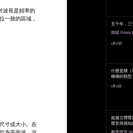
由於波長是頻率的
位一致的區域，
五千年，三
鼓組 Drum K
1月17日
什麼是樑（B
種樑的類型
1月11日
超越立體聲
聲音與感知
尺寸或大小。在
似為平面波，沒
舞美燈音 Stag