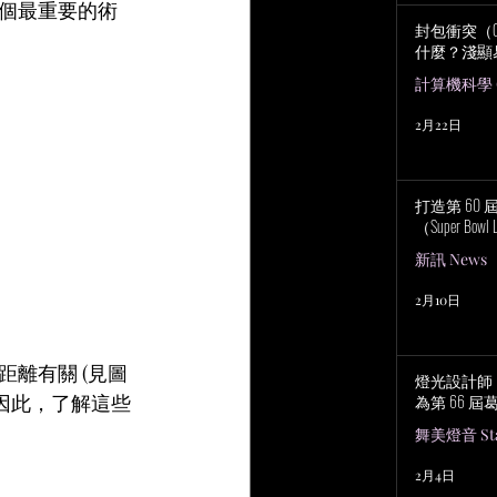
個最重要的術
封包衝突（Col
什麼？淺顯
計算機科學 Co
2月22日
打造第 60
（Super Bowl 
新訊 News
2月10日
離有關 (見圖
燈光設計師 No
為第 66 
因此，了解這些
舞美燈音 Stag
2月4日