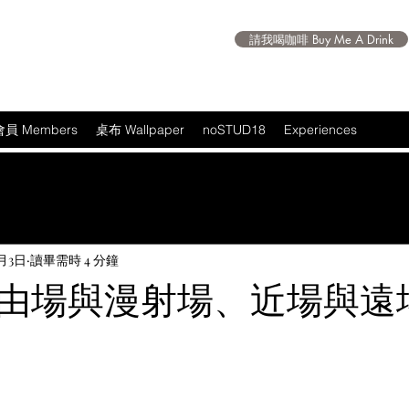
請我喝咖啡 Buy Me A Drink
會員 Members
桌布 Wallpaper
noSTUD18
Experiences
4月3日
讀畢需時 4 分鐘
由場與漫射場、近場與遠
 5 顆星）。