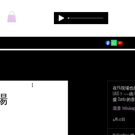
登入
在PA現場
場
UAD！——由 Du
援 Dante 的音
Audio Apoll
混音 Mixing
4月27日