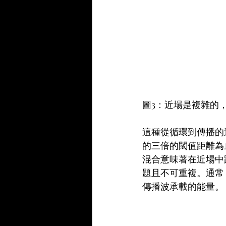
圖3：近場是複雜的
這種從循環到傳播的
的三倍的閾值距離為
混合意味著在近場中
題且不可重複。通常，
傳播波承載的能量。