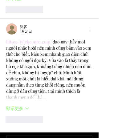
按讚
回覆
訪客
5月23日
https://tylekeopro.com/
 dạo này thấy mọi 
người nhắc hoài nên mình cũng bấm vào xem 
thử cho biết, kiểu xem nhanh giao diện chứ 
không có ngồi đọc kỹ. Vừa vào là thấy trang 
bố cục khá gọn, khoảng trắng nhiều nên nhìn 
dễ chịu, không bị “ngợp” chữ. Mình lướt 
xuống một chút là hiểu đại khái nội dung 
đang nằm theo từng khối riêng, nên muốn 
dừng ở đâu cũng tiện. Cái mình thích là 
thanh menu để khá…
顯示更多
按讚
回覆