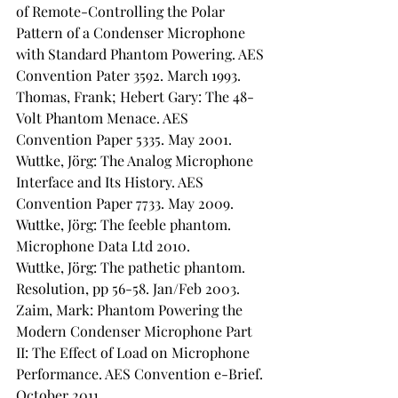
of Remote-Controlling the Polar 
Pattern of a Condenser Microphone 
with Standard Phantom Powering. AES 
Convention Pater 3592. March 1993.
Thomas, Frank; Hebert Gary: The 48-
Volt Phantom Menace. AES 
Convention Paper 5335. May 2001.
Wuttke, Jörg: The Analog Microphone 
Interface and Its History. AES 
Convention Paper 7733. May 2009.
Wuttke, Jörg: The feeble phantom. 
Microphone Data Ltd 2010.
Wuttke, Jörg: The pathetic phantom. 
Resolution, pp 56-58. Jan/Feb 2003.
Zaim, Mark: Phantom Powering the 
Modern Condenser Microphone Part 
II: The Effect of Load on Microphone 
Performance. AES Convention e-Brief. 
October 2011.