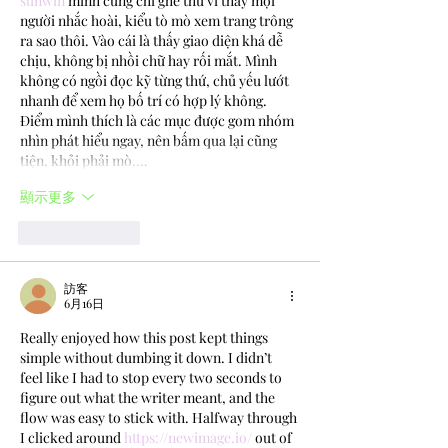
sunwin
 mình cũng chỉ ghé thử vì thấy mọi 
người nhắc hoài, kiểu tò mò xem trang trông 
ra sao thôi. Vào cái là thấy giao diện khá dễ 
chịu, không bị nhồi chữ hay rối mắt. Mình 
không có ngồi đọc kỹ từng thứ, chủ yếu lướt 
nhanh để xem họ bố trí có hợp lý không. 
Điểm mình thích là các mục được gom nhóm 
nhìn phát hiểu ngay, nên bấm qua lại cũng 
tiện, khỏi phải mò.…
顯示更多
按讚
回覆
訪客
6月16日
Really enjoyed how this post kept things 
simple without dumbing it down. I didn’t 
feel like I had to stop every two seconds to 
figure out what the writer meant, and the 
flow was easy to stick with. Halfway through 
I clicked around 
https://newimage.io/
 out of 