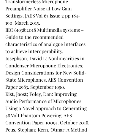
Transformerless Microphone 
Preamplifier Noise at Low Gain 
Settings. JAES Vol 63 Issue 2 pp 184-
190. March 2015.
IEC 61938:2018 Multimedia systems – 
Guide to the recommended 
characteristics of analogue interfaces 
to achieve interoperability.
Josephson, David L: Nonlinearities in 
Condenser Microphone Electronics; 
Design Considerations for New Solid-
State Microphones. AES Convention 
Paper 2983. September 1990.
Kist, Joost; Foley, Dan: Improving 
Audio Performance of Microphones 
Using a Novel Approach to Generating 
48 Volt Phantom Powering. AES 
Convention Paper 10095. October 2018.
Peus, Stephan; Kern, Otmar: A Method 