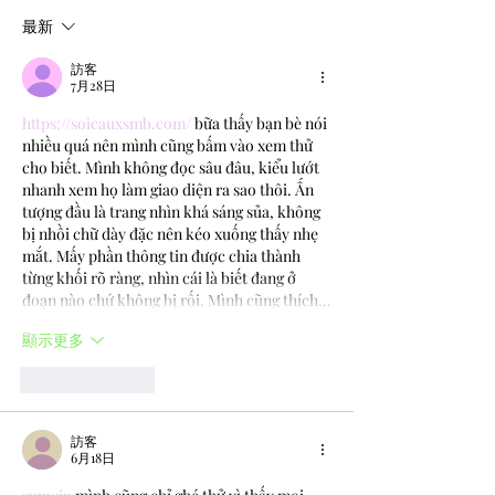
現場演唱
最新
訪客
7月28日
https://soicauxsmb.com/
 bữa thấy bạn bè nói 
nhiều quá nên mình cũng bấm vào xem thử 
cho biết. Mình không đọc sâu đâu, kiểu lướt 
nhanh xem họ làm giao diện ra sao thôi. Ấn 
tượng đầu là trang nhìn khá sáng sủa, không 
bị nhồi chữ dày đặc nên kéo xuống thấy nhẹ 
mắt. Mấy phần thông tin được chia thành 
từng khối rõ ràng, nhìn cái là biết đang ở 
đoạn nào chứ không bị rối. Mình cũng thích…
顯示更多
按讚
回覆
訪客
6月18日