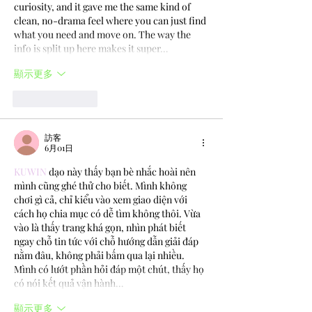
curiosity, and it gave me the same kind of 
clean, no-drama feel where you can just find 
what you need and move on. The way the 
info is split up here makes it super…
顯示更多
按讚
回覆
訪客
6月01日
KUWIN
 dạo này thấy bạn bè nhắc hoài nên 
mình cũng ghé thử cho biết. Mình không 
chơi gì cả, chỉ kiểu vào xem giao diện với 
cách họ chia mục có dễ tìm không thôi. Vừa 
vào là thấy trang khá gọn, nhìn phát biết 
ngay chỗ tin tức với chỗ hướng dẫn giải đáp 
nằm đâu, không phải bấm qua lại nhiều. 
Mình có lướt phần hỏi đáp một chút, thấy họ 
có nói kết quả vận hành…
顯示更多