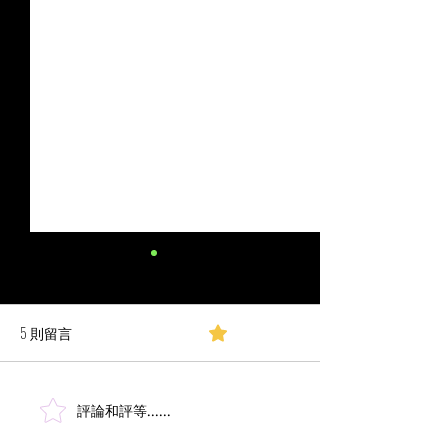
5 則留言
0.0／5 (0)
評論和評等......
古典管弦樂團的多麥克風
混音師 西蒙·海
拾音方式
捉《魔法壞女巫