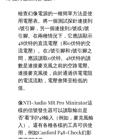
檢查幻像電源的一種簡單方法是使
用電壓表。將一個測試探針連接到
1號引腳，另一個連接到2號或3號
引腳。在兩種情況下，它應該顯示
48伏特的直流電壓（和0伏特的交
流電壓）。在2號引腳和3號引腳之
間，應該讀取0伏特。48伏特的讀
數是連接麥克風之前的空路電壓。
連接麥克風後，由於通過供電電阻
的電流流動，電壓會降至較低的
值。
像NTI-Audio MR Pro Minirator這
樣的信號發生器可以讀取輸出是
否"看"到P48輸入（例如，麥克風輸
入）。還有各種各樣的工具可供使
用，例如Canford P48-Check幻影