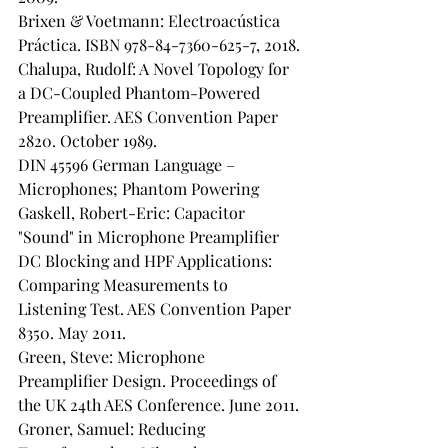
Brixen & Voetmann: Electroacústica 
Práctica. ISBN 978-84-7360-625-7, 2018.
Chalupa, Rudolf: A Novel Topology for 
a DC-Coupled Phantom-Powered 
Preamplifier. AES Convention Paper 
2820. October 1989.
DIN 45596 German Language – 
Microphones; Phantom Powering
Gaskell, Robert-Eric: Capacitor 
"Sound" in Microphone Preamplifier 
DC Blocking and HPF Applications: 
Comparing Measurements to 
Listening Test. AES Convention Paper 
8350. May 2011.
Green, Steve: Microphone 
Preamplifier Design. Proceedings of 
the UK 24th AES Conference. June 2011.
Groner, Samuel: Reducing 