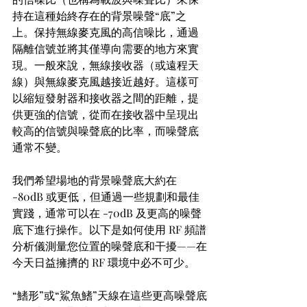
持在這種始終存在的背景噪聲“底”之
上。保持無線麥克風的高信噪比，通過
隔離信號並將其僅導向需要的地方來實
現。一般來說，無線接收器（或遠程天
線）與無線麥克風越接近越好。這樣可
以縮短發射器和接收器之間的距離，提
供更強的信號，從而在接收器中呈現出
較高的信號與噪聲底的比率，而噪聲底
通常不變。
我們希望場地的背景噪聲底大約在 
-80dB 或更低，但通過一些規劃和最佳
實踐，通常可以在 -70dB 及更高的噪聲
底下進行操作。以下是如何使用 RF 頻譜
分析儀測量您位置的噪聲底和干擾——在
今天日益擁擠的 RF 環境中必不可少。
“鰭形”或“鯊魚鰭”天線在這些更高噪聲底