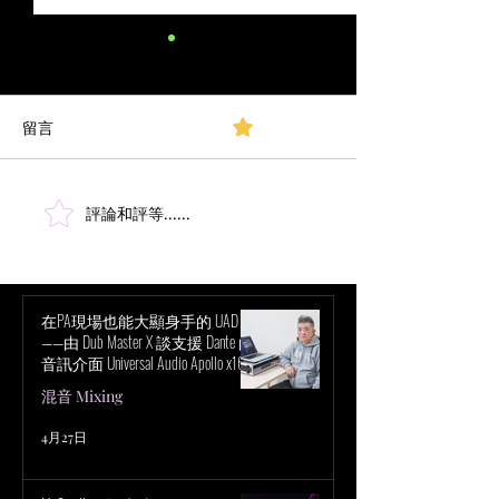
頻譜分析：無線麥克風和
IEM 系統的干擾檢測 第三部
分
留言
0.0／5 (0)
作者：Don Boomer 原始文章
[如果你錯過了我們系列文章
的開頭部分，請務必查看這
裡。] 干擾檢測 在系統設置階
評論和評等......
頻譜分析：無線
段，尋找干擾以便避免它是使
IEM的第二部分
用頻譜分析儀的主要原因。在
這篇文章中，我們將探討一些
最常見的干擾例子。請注意，
在PA現場也能大顯身手的 UAD！
——由 Dub Master X 談支援 Dante 的
你的掃描結果可能同時包含多
音訊介面 Universal Audio Apollo x16D
種這些元素。我們在這裡以
的魅力
混音 Mixing
廣...
4月27日