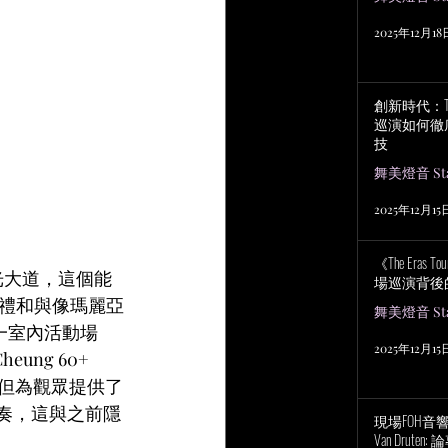
2025年12月18
創新時代：Tayl
巡演如何徹
技
舞美燈音 Stag
2025年12月15
《The Eras
光大道，這個能
場巡演背後
典禮和與像瑪麗亞
舞美燈音 Stag
一室內活動場
2025年12月15
ng 60+ 
，但為觀眾提供了
奏，這與之前隱
現場FOH音響工程
Van Drut