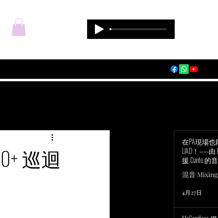
登入
在PA現場
60+ 巡迴
UAD！——由 Du
援 Dante 的音
Audio Apoll
混音 Mixing
4月27日