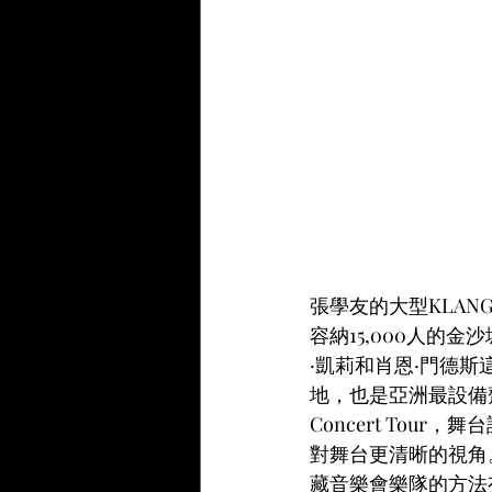
張學友的大型KLA
容納15,000人的
·凱莉和肖恩·門德
地，也是亞洲最設備齊全
Concert To
對舞台更清晰的視角
藏音樂會樂隊的方法