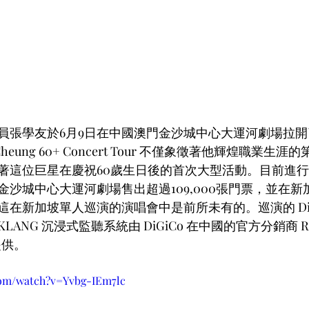
員張學友於6月9日在中國澳門金沙城中心大運河劇場拉
Cheung 60+ Concert Tour 不僅象徵著他輝煌職業生涯
著這位巨星在慶祝60歲生日後的首次大型活動。目前進行到
金沙城中心大運河劇場售出超過109,000張門票，並在
 這在新加坡單人巡演的演唱會中是前所未有的。巡演的 DiG
 KLANG 沉浸式監聽系統由 DiGiCo 在中國的官方分銷商 Right
 提供。
com/watch?v=Yvbg-IEm7lc