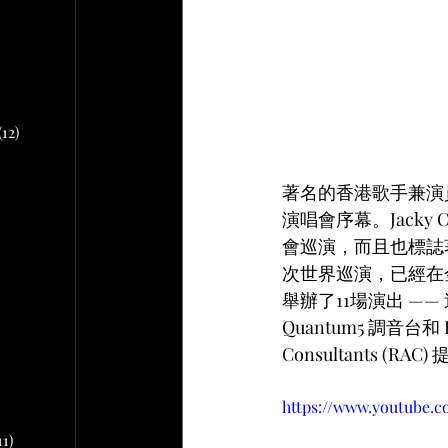
文章
2 篇文章
文章
10 篇文章
(12)
12 篇文章
著名的香港歌手兼演
章
演唱會序幕。Jacky 
 篇文章
會巡演，而且也標誌
次世界巡演，已經在
文章
舉辦了11場演出 ——
Quantum5 調音台和
篇文章
Consultants (RAC)
https://www.youtube.
11)
11 篇文章