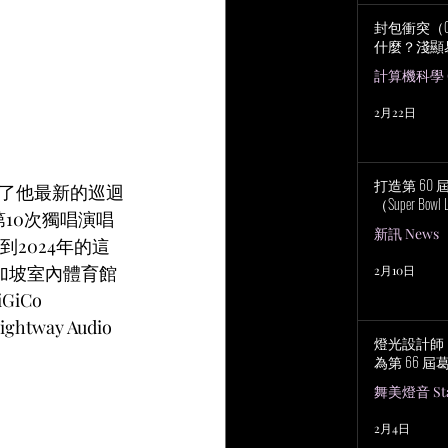
封包衝突（Col
什麼？淺顯
計算機科學 Co
2月22日
打造第 60
開了他最新的巡迴
（Super Bowl 
的第10次獨唱演唱
新訊 News
2024年的這
新加坡室內體育館
2月10日
iCo 
way Audio 
燈光設計師 No
為第 66 
舞美燈音 Stag
2月4日