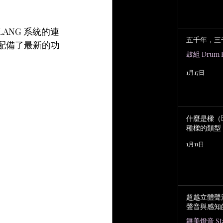
ANG 系統的連
五千年，三
台配備了最新的功
鼓組 Drum K
1月17日
什麼是樑（B
種樑的類型
1月11日
超越立體聲
聲音與感知
舞美燈音 Stag