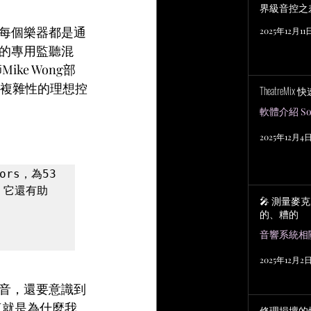
界級音控之
每個樂器都是通
2025年12月11
的專用監聽混
ike Wong部
些複雜性的理想控
TheatreMix
軟體介紹 Sof
2025年12月4
ors，為53
。它還有助
🎤 測量麥
的、糟的
2025年12月2
音，還要意識到
這就是為什麼我
修理損壞的