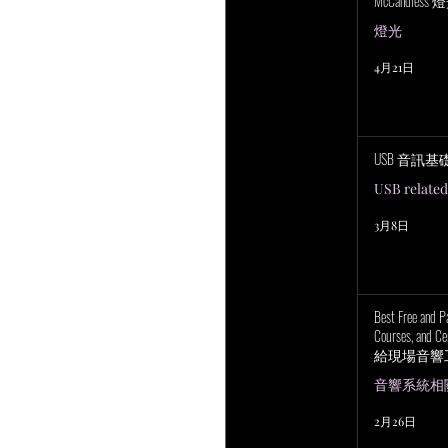
McCandless
燈光
4月21日
USB 音訊基
USB related
3月8日
Best Free and P
Courses, and Cer
給現場音響
上培訓研討
音響系統相關 P
2月26日