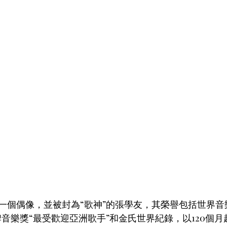
一個偶像，並被封為“歌神”的張學友，其榮譽包括世界音
牌音樂獎“最受歡迎亞洲歌手”和金氏世界紀錄，以120個