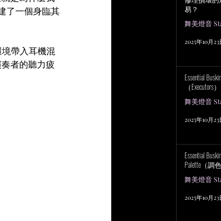
易？
樂隊創建了一個身臨其
舞美燈音 Stag
2025年10月2
環境帶入耳機混
演奏者的聽力疲
Essential Bu
（Executors）
舞美燈音 Stag
2025年10月2
Essential Bus
Palette（
舞美燈音 Stag
2025年10月2