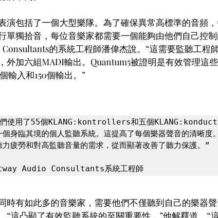
表演包括了一個大型樂隊。為了確保異常高標準的音頻，
行單獨拾音，每位音樂家都需要一個能夠由他們自己控制
udio Consultants的系統工程師潘偉杰說。“這需要監聽工程師M
外加六組MADI輸出。Quantum5被證明是有效管理這
個輸入和150個輸出。”
用了55個KLANG:kontrollers和五個KLANG:konduct
一個身臨其境的個人監聽系統。這提高了每個樂器聲音的清晰度
聽力疲勞和對高監聽音量的需求，從而顯著改善了聽力保護。”

tway Audio Consultants系統工程師
同時有如此多的音樂家，需要他們不僅聽到自己的樂器聲
。“這凸顯了有效監聽系統的至關重要性，”他解釋道。“