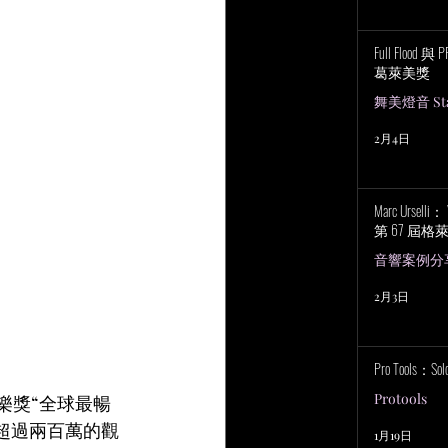
Full Flood 
葛萊美獎
舞美燈音 Stag
2月4日
Marc Urselli
第 67 屆
音響案例分
2月3日
Pro Tools：S
Protools
樂獎“全球最暢
月超過兩百萬的觀
1月19日