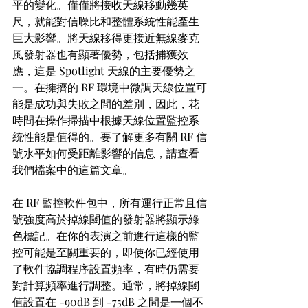
平的變化。僅僅將接收天線移動幾英
尺，就能對信噪比和整體系統性能產生
巨大影響。將天線移得更接近無線麥克
風發射器也有顯著優勢，包括捕獲效
應，這是 Spotlight 天線的主要優勢之
一。在擁擠的 RF 環境中微調天線位置可
能是成功與失敗之間的差別，因此，花
時間在操作掃描中根據天線位置監控系
統性能是值得的。要了解更多有關 RF 信
號水平如何受距離影響的信息，請查看
我們檔案中的這篇文章。
在 RF 監控軟件包中，所有運行正常且信
號強度高於掉線閾值的發射器將顯示綠
色標記。在你的表演之前進行這樣的監
控可能是至關重要的，即使你已經使用
了軟件協調程序設置頻率，有時仍需要
對計算頻率進行調整。通常，將掉線閾
值設置在 -90dB 到 -75dB 之間是一個不