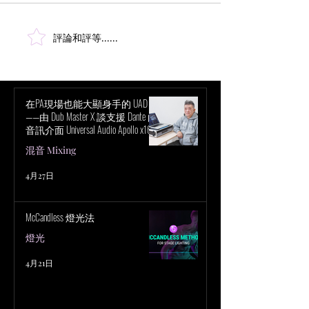
[如果你錯過了我們系列文章
的開頭部分，請務必查看這
裡。] 干擾檢測 在系統設置階
評論和評等......
頻譜分析：無線
段，尋找干擾以便避免它是使
IEM系統的第一部
用頻譜分析儀的主要原因。在
這篇文章中，我們將探討一些
最常見的干擾例子。請注意，
在PA現場也能大顯身手的 UAD！
——由 Dub Master X 談支援 Dante 的
你的掃描結果可能同時包含多
音訊介面 Universal Audio Apollo x16D
種這些元素。我們在這裡以
的魅力
混音 Mixing
廣...
4月27日
McCandless 燈光法
燈光
4月21日