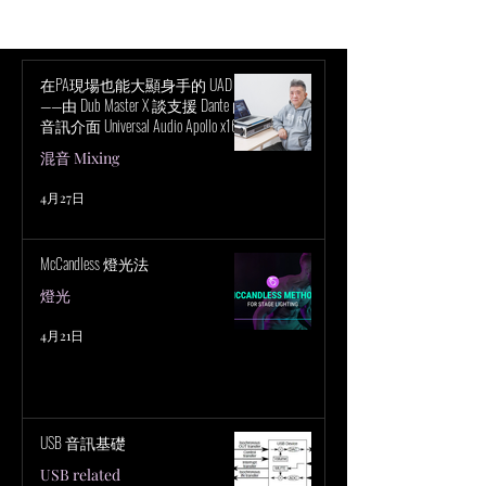
拾音方式
捉《魔法壞女巫
現場演唱
在PA現場也能大顯身手的 UAD！
——由 Dub Master X 談支援 Dante 的
音訊介面 Universal Audio Apollo x16D
的魅力
混音 Mixing
4月27日
McCandless 燈光法
燈光
4月21日
USB 音訊基礎
USB related