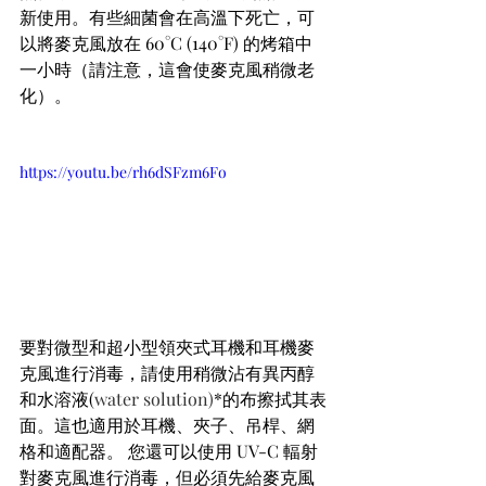
新使用。有些細菌會在高溫下死亡，可
以將麥克風放在 60°C (140°F) 的烤箱中
一小時（請注意，這會使麥克風稍微老
化）。
https://youtu.be/rh6dSFzm6Fo
要對微型和超小型領夾式耳機和耳機麥
克風進行消毒，請使用稍微沾有異丙醇
和水溶液(
water solution)
*的布擦拭其表
面。這也適用於耳機、夾子、吊桿、網
格和適配器。 您還可以使用 UV-C 輻射
對麥克風進行消毒，但必須先給麥克風