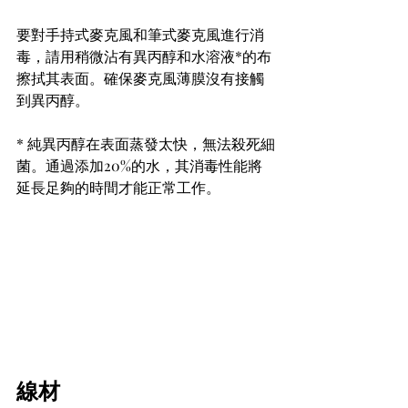
要對手持式麥克風和筆式麥克風進行消
毒，請用稍微沾有異丙醇和水溶液*的布
擦拭其表面。確保麥克風薄膜沒有接觸
到異丙醇。 
* 純異丙醇在表面蒸發太快，無法殺死細
菌。通過添加20%的水，其消毒性能將
延長足夠的時間才能正常工作。
線材