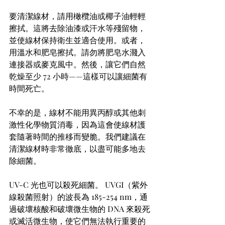
要清潔線材，請用橄欖油或椰子油輕輕
擦拭。這將去除油漆或汗水等殘留物，
並使線材保持衛生並適合使用。或者，
用溫水和肥皂擦拭。請勿將肥皂水濺入
連接器或麥克風中。然後，讓它們自然
乾燥至少 72 小時——這樣可以讓細菌有
時間死亡。 
不幸的是，線材不能用異丙醇或其他刺
激性化學物質消毒，因為這會使線材護
套隨著時間的推移而變脆。我們建議在
清潔線材時非常徹底，以盡可能多地去
除細菌。 
UV-C 光也可以殺死細菌。 UVGI（紫外
線殺菌照射）的波長為 185-254 nm，通
過破壞核酸和破壞微生物的 DNA 來殺死
或滅活微生物，使它們無法執行重要的