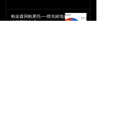
帕金森與帕累托──燈光絕地武
士的思維方式
燈光
2025年9月4日
難以捉摸的「終極即興控台檔
案」設定
燈光
2025年9月4日
即興控台趨勢：Executors 的興起
燈光