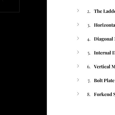
文章
The Ladd
Horizont
Diagonal
Internal
Vertical
Bolt Plat
Forkend S