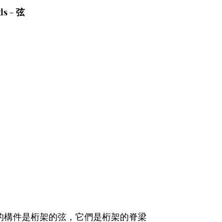
ds
 - 
弦
的構件是桁架的弦，它們是桁架的脊梁