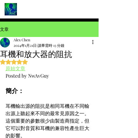
文章
Alex Chen
2024年1月21日
讀畢需時 13 分鐘
耳機和放大器的阻抗
評等為 NaN（最高為 5 顆星）。
原始文章
Posted by 
NwAvGuy
簡介：
耳機輸出源的阻抗是相同耳機在不同輸
出源上聽起來不同的最常見原因之一。
這個重要的參數很少由製造商指定，但
它可以對音質和耳機的兼容性產生巨大
的影響。