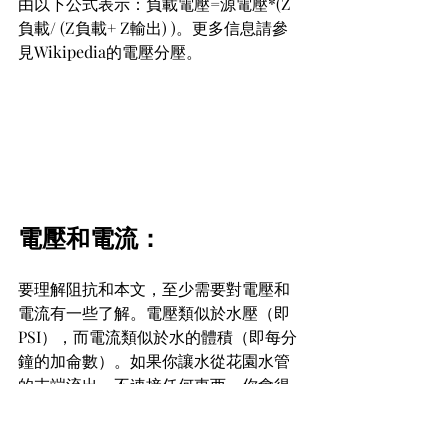
由以下公式表示：負載電壓=源電壓*(Z
負載/ (Z負載+ Z輸出) )。更多信息請參
見Wikipedia的電壓分壓。
電壓和電流：
要理解阻抗和本文，至少需要對電壓和
電流有一些了解。電壓類似於水壓（即
PSI），而電流類似於水的體積（即每分
鐘的加侖數）。如果你讓水從花園水管
的末端流出，不連接任何東西，你會得
到很大的流量（電流），可以快速填滿
一個桶子，但水管末端的壓力接近零。