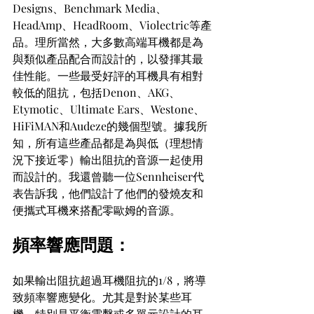
Designs、Benchmark Media、
HeadAmp、HeadRoom、Violectric等產
品。理所當然，大多數高端耳機都是為
與類似產品配合而設計的，以發揮其最
佳性能。一些最受好評的耳機具有相對
較低的阻抗，包括Denon、AKG、
Etymotic、Ultimate Ears、Westone、
HiFiMAN和Audeze的幾個型號。據我所
知，所有這些產品都是為與低（理想情
況下接近零）輸出阻抗的音源一起使用
而設計的。我還曾聽一位Sennheiser代
表告訴我，他們設計了他們的發燒友和
便攜式耳機來搭配零歐姆的音源。
頻率響應問題：
如果輸出阻抗超過耳機阻抗的1/8，將導
致頻率響應變化。尤其是對於某些耳
機，特別是平衡電擊或多單元設計的耳