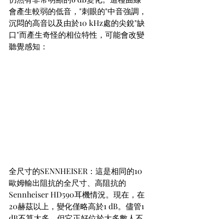
會產生較弱的低音，"刺眼的"中音強調，
沉悶的高音以及由於10 kHz處的尖銳"缺
口"而產生奇怪的相位特性，可能會改變
聽覺感知：
全尺寸的SENNHEISER：這是相同的10
歐姆輸出阻抗的全尺寸、高阻抗的
Sennheiser HD590耳機情況。現在，在
20赫茲以上，變化僅略高於1 dB。儘管1 
dB不算太多，但它正好位於大多數人不