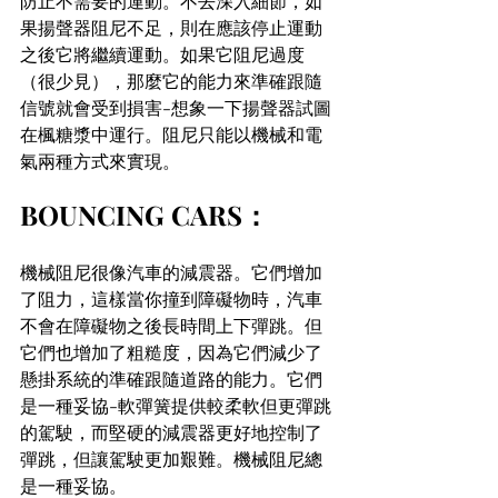
防止不需要的運動。不去深入細節，如
果揚聲器阻尼不足，則在應該停止運動
之後它將繼續運動。如果它阻尼過度
（很少見），那麼它的能力來準確跟隨
信號就會受到損害-想象一下揚聲器試圖
在楓糖漿中運行。阻尼只能以機械和電
氣兩種方式來實現。
BOUNCING CARS：
機械阻尼很像汽車的減震器。它們增加
了阻力，這樣當你撞到障礙物時，汽車
不會在障礙物之後長時間上下彈跳。但
它們也增加了粗糙度，因為它們減少了
懸掛系統的準確跟隨道路的能力。它們
是一種妥協-軟彈簧提供較柔軟但更彈跳
的駕駛，而堅硬的減震器更好地控制了
彈跳，但讓駕駛更加艱難。機械阻尼總
是一種妥協。