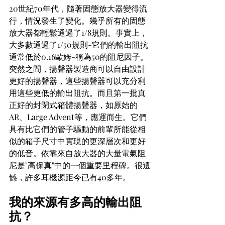
20世紀70年代，隨著固態放大器變得流
行，情況發生了變化。幾乎所有的固態
放大器都輕鬆通過了1/8規則。事實上，
大多數通過了1/50規則-它們的輸出阻抗
通常低於0.16歐姆-稱為50的阻尼因子。
突然之間，揚聲器製造商可以自由設計
更好的揚聲器，這些揚聲器可以充分利
用這些更低的輸出阻抗。而且第一批真
正好的封閉式箱體揚聲器，如原始的
AR、Large Advent等，應運而生。它們
具有比它們的管子驅動的前輩所能從相
似的箱子尺寸中實現的更深層次和更好
的低音。依靠來自放大器的大量電氣阻
尼是"高保真"中的一個重要里程碑。很遺
憾，許多耳機源距今已有40多年。
我的來源有多高的輸出阻
抗？