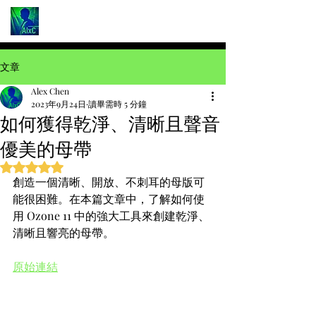
文章
Alex Chen
2023年9月24日
讀畢需時 5 分鐘
如何獲得乾淨、清晰且聲音
優美的母帶
評等為 NaN（最高為 5 顆星）。
創造一個清晰、開放、不刺耳的母版可
能很困難。在本篇文章中，了解如何使
用 Ozone 11 中的強大工具來創建乾淨、
清晰且響亮的母帶。
原始連結