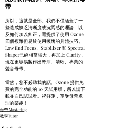
帶
所以，這就是全部。我們不僅涵蓋了一
些造成缺乏清晰度或沉悶感的理論，以
及如何加以糾正，還提供了使用 Ozone 
四個複雜但易於使用模塊的具體技巧。
Low End Focus、Stabilizer 和 Spectral 
Shaper已經相當強大，再加上 Clarity，
現在更容易製作出乾淨、清晰、專業的
聲音母帶。
當然，您不必聽我的話。Ozone 提供免
費的完全功能的 10 天試用版，所以請下
載並自己試試看。祝好運，享受母帶處
理的樂趣！
母帶 Mastering
教學Tutor