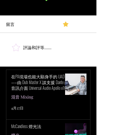
留言
0.0／5 (0)
評論和評等......
57種在音樂行業賺錢的方
嘿，所以MIDI Th
法
啥用的？
在PA現場也能大顯身手的 UAD！
——由 Dub Master X 談支援 Dante 的
音訊介面 Universal Audio Apollo x16D
的魅力
混音 Mixing
4月27日
McCandless 燈光法