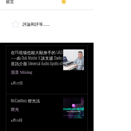
留言
0.0／5 (0)
原始文章 採訪對象：BSO 現
場混音工程師 Steve Colby作
者：Mark Frink｜ 初次發
表：1999/03/01｜更新日期：
評論和評等......
混音師 西蒙·海
2023/11/27 波士頓交響流行音
捉《魔法壞女巫
樂會（Boston Pops）如同母
現場演唱
愛、蘋果派和獨立檢察官辦公
室一樣，是美國文化的一部
在PA現場也能大顯身手的 UAD！
——由 Dub Master X 談支援 Dante 的
分。...
音訊介面 Universal Audio Apollo x16D
的魅力
混音 Mixing
4月27日
McCandless 燈光法
燈光
4月21日