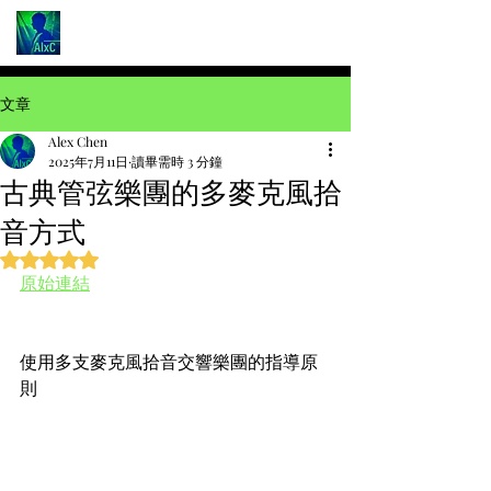
文章
Alex Chen
2025年7月11日
讀畢需時 3 分鐘
古典管弦樂團的多麥克風拾
音方式
評等為 NaN（最高為 5 顆星）。
原始連結
使用多支麥克風拾音交響樂團的指導原
則 