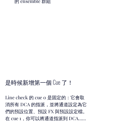
的 ensemble 群組
是時候新增第一個 Cue 了！
Line check 的 cue 0 是固定的：它會取
消所有 DCA 的指派，並將通道設定為它
們的預設位置、預設 FX 與預設設定檔。
在 cue 1，你可以將通道指派到 DCA……