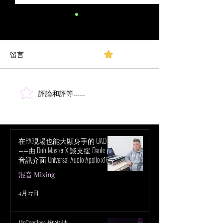
留言
0.0／5 (0)
評論和評等......
Marc Urselli： VENUE | S6L 混音
魔法壞女巫 幕後
- 第 67 屆格萊美獎首映典禮
篇
在PA現場也能大顯身手的 UAD！
——由 Dub Master X 談支援 Dante 的
音訊介面 Universal Audio Apollo x16D
的魅力
混音 Mixing
4月27日
McCandless 燈光法