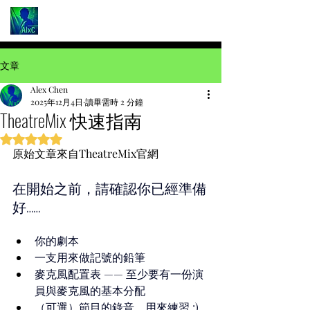
文章
Alex Chen
2025年12月4日
讀畢需時 2 分鐘
TheatreMix 快速指南
評等為 NaN（最高為 5 顆星）。
原始文章來自TheatreMix官網
在開始之前，請確認你已經準備
好……
你的劇本
一支用來做記號的鉛筆
麥克風配置表 —— 至少要有一份演
員與麥克風的基本分配
（可選）節目的錄音，用來練習 :)