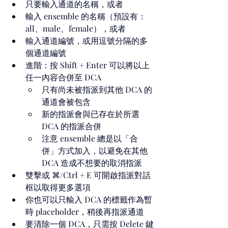
只要輸入通道的名稱，或者
輸入 ensemble 的名稱（預設有：
all、male、female），或者
輸入通道編號，或用逗號分隔的多
個通道編號
進階：按 Shift + Enter 可以將以上
任一內容合併至 DCA
只有尚未被指派到其他 DCA 的
通道會被包含
新的指派會與已存在於所選 
DCA 的指派合併
注意 ensemble 總是以「合
併」方式加入，以避免在其他 
DCA 造成不想要的取消指派
雙擊或 ⌘/Ctrl + E 可開啟指派對話
框以取得更多選項
你也可以只輸入 DCA 的標籤作為暫
時 placeholder，稍後再指派通道
要清除一個 DCA，只需按 Delete 鍵