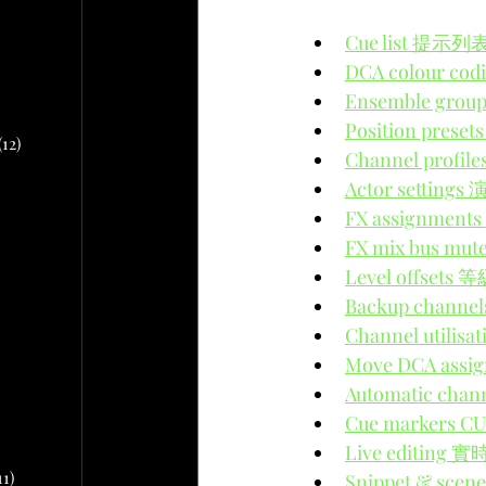
文章
Cue list 提示列表
DCA colour c
2 篇文章
文章
Ensemble grou
10 篇文章
Position pres
(12)
12 篇文章
Channel prof
Actor setting
章
FX assignmen
FX mix bus 
 篇文章
Level offsets
Backup chann
文章
Channel utili
Move DCA ass
篇文章
Automatic ch
Cue markers 
Live editing 
11)
11 篇文章
Snippet & sc