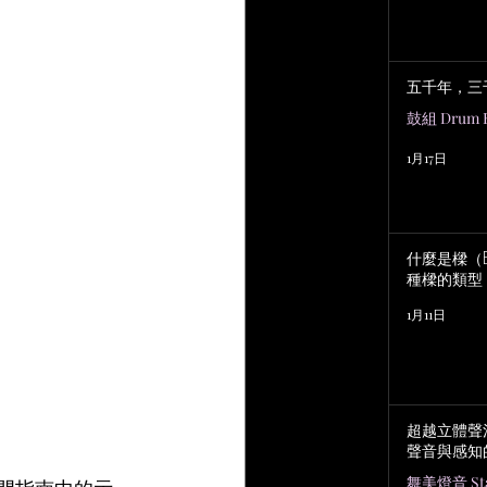
五千年，三
鼓組 Drum K
1月17日
什麼是樑（B
種樑的類型
1月11日
超越立體聲
聲音與感知
舞美燈音 Stag