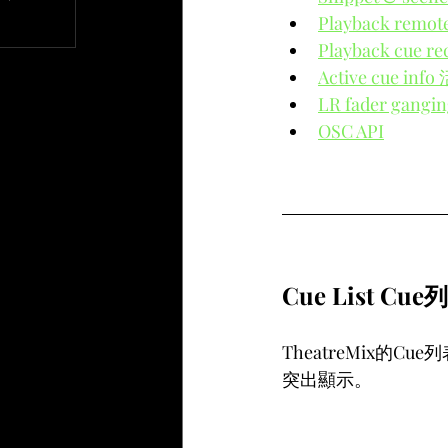
Playback remo
文章
Playback cue 
Active cue in
LR fader ga
OSC API
Cue List Cue
TheatreMix的
突出顯示。