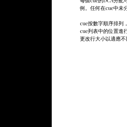
每個cue的DCA分
例。任何在cue中未
cue按數字順序排列
cue列表中的位置進
更改行大小以適應不