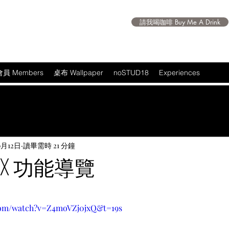
請我喝咖啡 Buy Me A Drink
會員 Members
桌布 Wallpaper
noSTUD18
Experiences
0月12日
讀畢需時 21 分鐘
 MIX 功能導覽
 5 顆星）。
com/watch?v=Z4moVZj0jxQ&t=19s