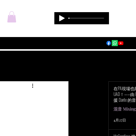
登入
在PA現場
UAD！——由 Du
援 Dante 的音
Audio Apoll
混音 Mixing
4月27日