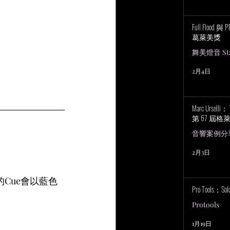
Full Flood 
葛萊美獎
舞美燈音 Stag
2月4日
Marc Urselli
第 67 屆
音響案例分
2月3日
的Cue會以藍色
Pro Tools：S
Protools
1月19日