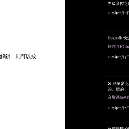
界級音控之
2025年12月11
TheatreMix
軟體介紹 Sof
已解鎖，則可以按
2025年12月4
🎤 測量麥
的、糟的
2025年12月2
 
修理損壞的