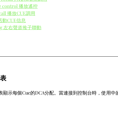
te control 播放遙控
recall 播放CUE調用
fo 活動CUE信息
nging 左右聲道推子聯動
列表
Cue列表顯示每個Cue的DCA分配。當連接到控制台時，使用中