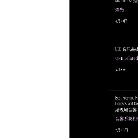
McCandless
燈光
4月21日
USB 音訊基
USB related
3月8日
Best Free and P
Courses, and Cer
給現場音響
上培訓研討
音響系統相關 P
2月26日