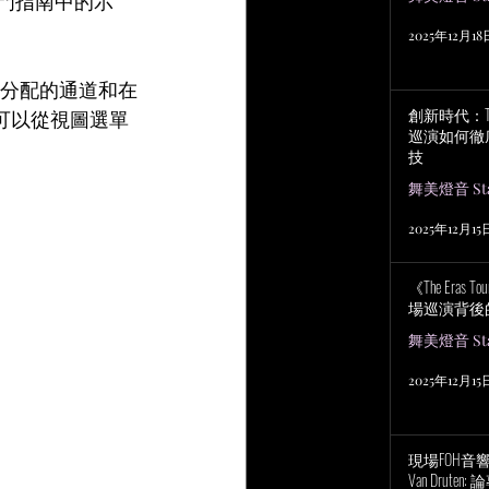
入門指南中的示
2025年12月18
其分配的通道和在
創新時代：Tayl
。可以從視圖選單
巡演如何徹
技
舞美燈音 Stag
2025年12月15
《The Eras
場巡演背後
舞美燈音 Stag
2025年12月15
現場FOH音響工程
Van Drut