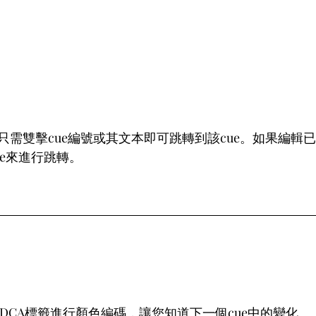
只需雙擊cue編號或其文本即可跳轉到該cue。如果編輯
cue來進行跳轉。
自動為DCA標籤進行顏色編碼，讓您知道下一個cue中的變化。 