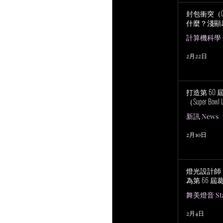
封包衝突（Col
什麼？淺顯
計算機科學 Co
2月22日
打造第 60
（Super Bowl 
新訊 News
2月10日
燈光設計師 No
為第 66 
舞美燈音 Stag
2月4日