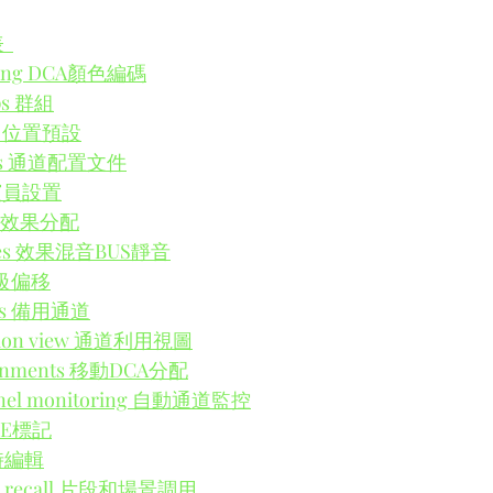
  
oding DCA顏色編碼
ps 群組
ets 位置預設
iles 通道配置文件
s 演員設置
ts 效果分配
mutes 效果混音BUS靜音
 等級偏移
els 備用通道
sation view 通道利用視圖
ignments 移動DCA分配
annel monitoring 自動通道監控
CUE標記
實時編輯
ene recall 片段和場景調用