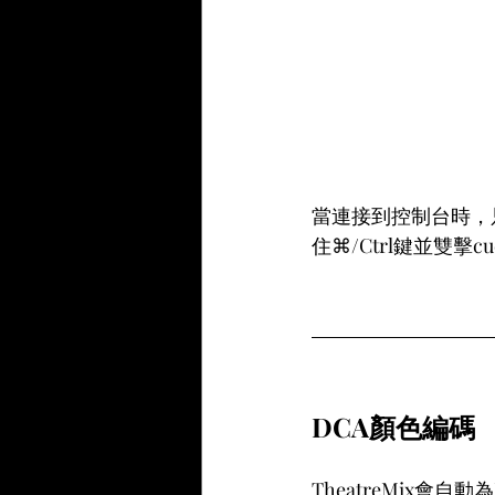
當連接到控制台時，
住⌘/Ctrl鍵並雙擊
DCA顏色編碼 
TheatreMix會