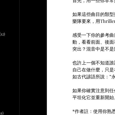
首先，用一些你非常
文章
如果這些曲目的類型
2 篇文章
樂隊要來，用Thril
文章
10 篇文章
(12)
12 篇文章
感受一下你的參考曲
動，看看前面、後面
突出？混音中是不是
章
 篇文章
也許上一個不知道誰
自己在做什麼，只是
文章
如古代諺語所說：“
如果你確實注意到任
篇文章
平坦化它並重新開始
*作者註：使用你熟
11)
11 篇文章