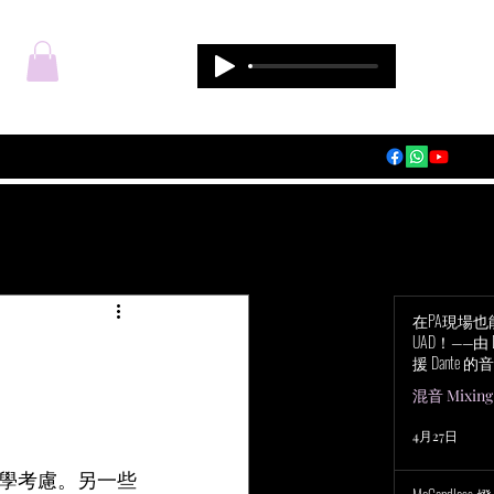
登入
在PA現場
UAD！——由 Du
援 Dante 的音
Audio Apoll
混音 Mixing
4月27日
學考慮。另一些