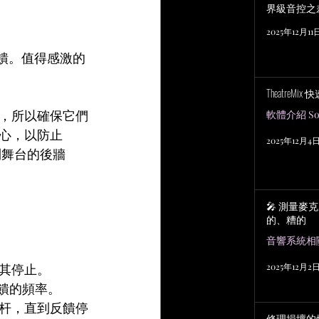
界級音控之
2025年12月11
饋。值得感激的
TheatreMix
，所以確保它們
軟體介紹 Sof
心，以防止
2025年12月4
到舞台的後牆
🎤 測量麥
的、糟的
其停止。
2025年12月2
饋的頻率。
杆，直到反饋停
修理損壞的