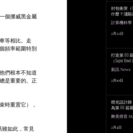
封包衝突（Col
什麼？淺顯
一個挪威黑金屬
計算機科學 Co
2月22日
車等相比。走
個頻率範圍特別
打造第 60
（Super Bowl 
新訊 News
他們根本不知道
總是重要的。正
2月10日
燈光設計師 No
束時重置它），
為第 66 
舞美燈音 Stag
2月4日
話雖如此，常見