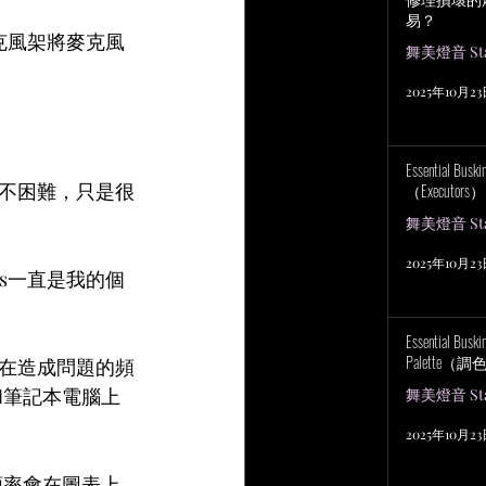
易？
克風架將麥克風
舞美燈音 Stag
2025年10月2
Essential Bu
k並不困難，只是很
（Executors）
舞美燈音 Stag
2025年10月2
es一直是我的個
Essential Bus
Palette（
在造成問題的頻
和筆記本電腦上
舞美燈音 Stag
2025年10月2
頻率會在圖表上