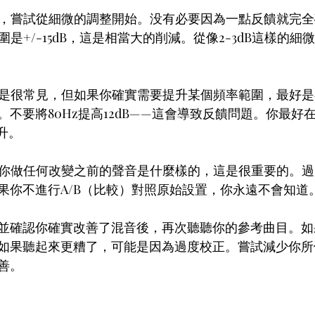
時，嘗試從細微的調整開始。没有必要因為一點反饋就完
圍是+/-15dB，這是相當大的削減。從像2-3dB這樣的
不是很常見，但如果你確實需要提升某個頻率範圍，最好
不要將80Hz提高12dB——這會導致反饋問題。你最好在63
升。
看你做任何改變之前的聲音是什麼樣的，這是很重要的。
果你不進行A/B（比較）對照原始設置，你永遠不會知道
並確認你確實改善了混音後，再次聽聽你的參考曲目。如
如果聽起來更糟了，可能是因為過度校正。嘗試減少你所
善。