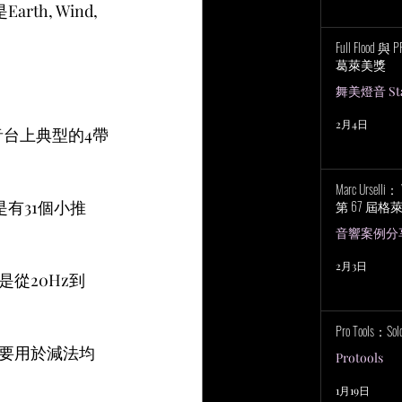
th, Wind, 
Full Flood 
葛萊美獎
舞美燈音 Stag
2月4日
音台上典型的4帶
Marc Urselli
有31個小推
第 67 屆
音響案例分
2月3日
從20Hz到
Pro Tools：S
要用於減法均
Protools
1月19日