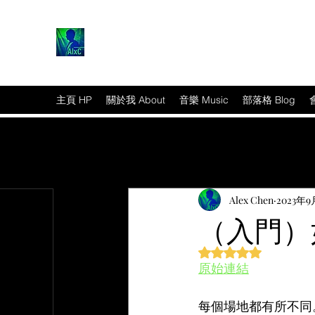
主頁 HP
關於我 About
音樂 Music
部落格 Blog
Alex Chen
2023年9
（入門）如
評等為 NaN（最高為
原始連結
篇文章
每個場地都有所不同