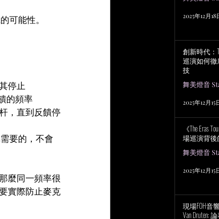
2025年12月18
k的可能性。
創新時代：Tayl
巡演如何徹
技
其停止
舞美燈音 Stag
饋的頻率
2025年12月15
杆，直到反饋停
《The Eras
你需要的，不會
場巡演背後
舞美燈音 Stag
2025年12月15
那麼同一頻率很
要實際防止麥克
現場FOH音響工程
Van Drut