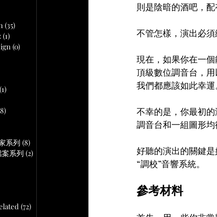
文章
則是陰暗的酒吧，配
n
(35)
35 篇文章
不管怎樣，演出必須
z
(1)
1 篇文章
ign
(0)
0 篇文章
現在，如果你在一個
 篇文章
頂級數位調音台，用
我們都應該如此幸運
(1)
1 篇文章
18)
18 篇文章
不幸的是，你最初的
文章
調音台和一組圖形均
作專家系列
(8)
8 篇文章
好聽的演出的關鍵是
音頻檔案系列
(2)
2 篇文章
“調校”音響系統。
參考材料
lated
(72)
72 篇文章