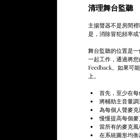
清理舞台監聽
主揚聲器不是房間裡
是，消除冒犯頻率或
舞台監聽的位置是一
一起工作，通過將您
Feedback。如
上。
首先，至少在每
將輔助主音量調
為每個人聲麥克
慢慢提高每個麥
當所有的麥克風
在系統圖形均衡