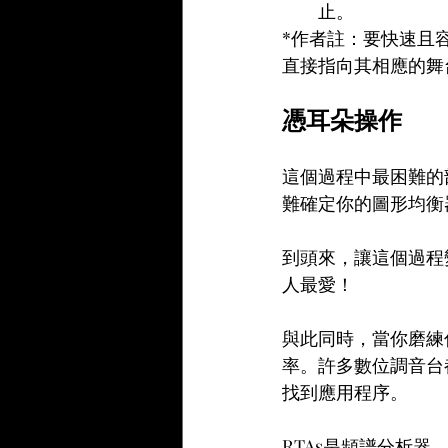
止。
*作者註：要快速且
直接指向其相應的舞
憑耳朵操作
這個過程中最困難的部分
難確定你的圖形均衡
到頭來，讓這個過程變
人最愛！
與此同時，當你磨練
率。許多數位調音台
找到應用程序。
RTAs是頻譜分析