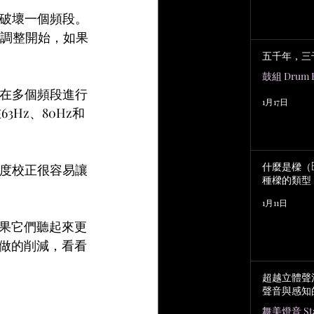
全破壞一個頻段。
細微調整開始，如果
五千年，三
鼓組 Drum K
是在多個頻段進行
1月17日
Hz、80Hz和
什麼是樑（B
過度校正很容易讓
種樑的類型
。
1月11日
果它們聽起來更
做的削減，看看
超越立體聲
聲音與感知
舞美燈音 Stag