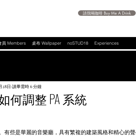
請我喝咖啡 Buy Me A Drink
會員 Members
桌布 Wallpaper
noSTUD18
Experiences
月28日
讀畢需時 6 分鐘
何調整 PA 系統
 5 顆星）。
。有些是華麗的音樂廳，具有繁複的建築風格和精心的聲