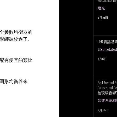
McCandless
燈光
4月21日
全參數均衡器的
學師調校過了。
USB 音訊基
USB related
3月8日
配有便宜的類比
圖形均衡器來
Best Free and P
Courses, and Cer
給現場音響
上培訓研討
音響系統相關 P
2月26日