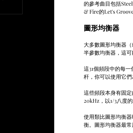
的參考曲目包括Steely 
文章
& Fire的Let's 
圖形均衡器
大多數圖形均衡器（
半參數均衡器，這可
這31個頻段中的每
杆，你可以使用它們
這些頻段本身有固定
20kHz，以1/3八
使用類比圖形均衡器
衡。圖形均衡器最常