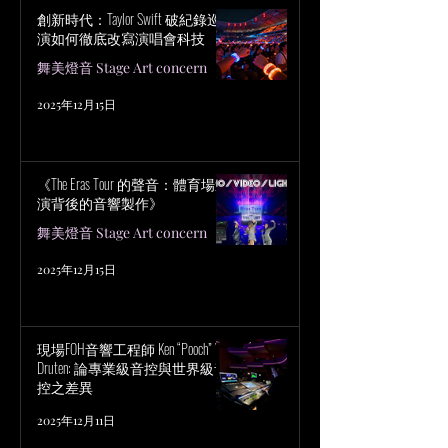
創新時代：Taylor Swift 破紀錄巡
演如何徹底改寫演唱會科技
舞美燈音 Stage Art concern
2025年12月15日
《The Eras Tour 的聲音：體育場巡
演背後的音響製作》
舞美燈音 Stage Art concern
2025年12月15日
現場FOH音響工程師 Ken “Pooch” Van
Druten: 論專業級音控與世界級音
控之差異
2025年12月11日