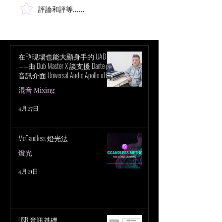
評論和評等......
超越立體聲混音：深入探
創新時代：Taylor S
討聲音與感知的層面
錄巡演如何徹底
會科技
在PA現場也能大顯身手的 UAD！
——由 Dub Master X 談支援 Dante 的
音訊介面 Universal Audio Apollo x16D
的魅力
混音 Mixing
4月27日
McCandless 燈光法
燈光
4月21日
USB 音訊基礎