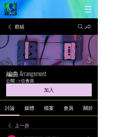
群組
編曲 Arrangement
公開
·
7 位會員
加入
討論
媒體
檔案
會員
關於
上一步