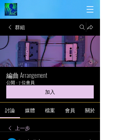
群組
編曲 Arrangement
公開
·
7 位會員
加入
討論
媒體
檔案
會員
關於
上一步