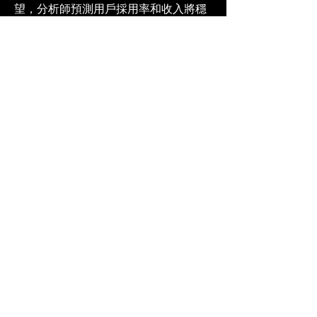
望，分析師預測用戶採用率和收入將穩
步成長。隨著競爭的加劇，平台預計將
在個人化、獨家內容以及與藝術家和品
牌的合作方面投入更多資金。此外，人
工智慧、透明版稅區塊鏈以及基於元宇
宙的現場表演的結合可能會塑造下一波
創新浪潮。
0
0
11
Rédigez un commentaire...
關於
歡迎光臨群組！連線其他會員、取得更
新並分享媒體。
會員