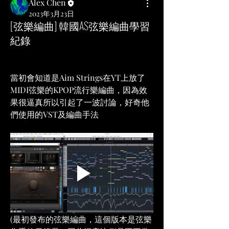
Alex Chen
2023年3月23日
[弦樂編曲] 韓國AS弦樂編曲學習
紀錄
當初會知道是Aim Strings在YT上放了
MIDI弦樂的KPOP流行樂編曲，因為效
果很逼真所以引起了一波討論，好奇他
們使用的VST及編曲手法
(最初發布的弦樂編曲，這個版本是弦樂