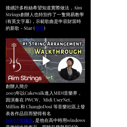
後續許多粉絲希望知道實際做法，Aim 
Strings創辦人也特別作了一隻簡易教學
(有英文字幕)，示範歌曲是申容財當時
的新歌 - Star (
中字
)
創辦人簡介
2003年以Cakewalk進入MIDI音樂界，
因演奏在 PWCW、Midi UserNet、
Millim 和 ChangjoDosi 等音樂社區上發
表各作品目而變得有名
WinXP改編曲
, 是他在高中時用windows
音效編出的作品，當時引發熱烈討論，