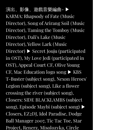
演出、影像、遊戲音樂編曲- ▶ 
KARMA: Rhapsody of Fate (Music 
Director), Song of Arirang Soil (Music 
Director), Taming the Tomboy (Music 
Director), Dali's Lake (Music 
Director), Yellow Lark (Music 
Director) ▶ Secret Jouju (participated 
in OST), My Love Jedi (participated in 
OST), Appeal Court CF, Olive Young 
CF, Mac Education logo song ▶ KBS 
T-Buster (subject song), Nexon Heroes' 
Legion (subject song), Like a flower 
crossing the river (subject song), 
Closers: SIDE BLACKLAMBS (subject 
song), Episode Maybi (subject song) ▶ 
Closers, EZ2DJ, Idol Paradise, Dodge 
Ball Manager 2007, Tic Tac Toe, Star 
Project, Renerz, Misolozyka, Circle 