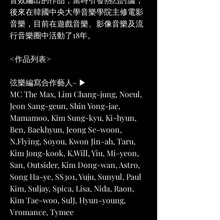
後來在韓國中央大學音樂學院主修電影
音樂，目前在遊戲音樂、影像音樂及流
行音樂圈中活動了18年。
<作品列表>
弦樂編寫合作藝人- ▶ 
MC The Max, Lim Chang-jung, Noeul, 
Jeon Sang-geun, Shin Yong-jae, 
Mamamoo, Kim Sung-kyu, Ki-hyun, 
Ben, Baekhyun, Jeong Se-woon, 
N.Flying, Soyou, Kwon Jin-ah, Taru, 
Kim Jong-kook, K.Will, Yiu, Mi-yeon, 
San, Outsider, Kim Dong-wan, Astro, 
Song Ha-ye, SS301, Yuju, Sunyul, Paul 
Kim, Suljay, Spica, Lisa, Nida, Raon, 
Kim Tae-woo, SulJ, Hyun-young, 
Vromance, Tymee