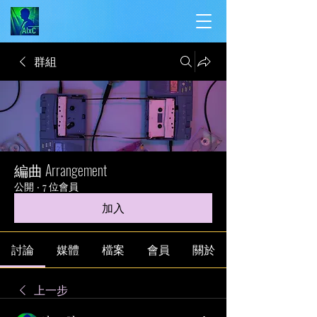
群組
編曲 Arrangement
公開
·
7 位會員
加入
討論
媒體
檔案
會員
關於
上一步