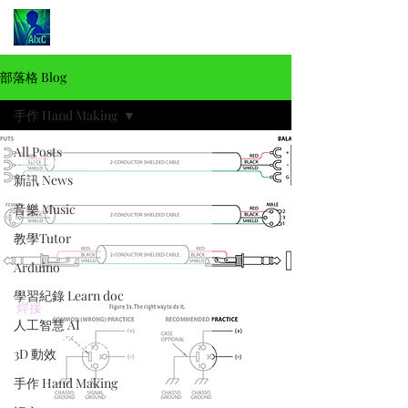
部落格 Blog
手作 Hand Making
All Posts
Alex Chen
2024年11月11日
讀畢需時 9 分鐘
新訊 News
音樂 Music
教學Tutor
Arduino
學習紀錄 Learn doc
焊接
人工智慧 AI
音響系統連接
3D 動效
手作 Hand Making