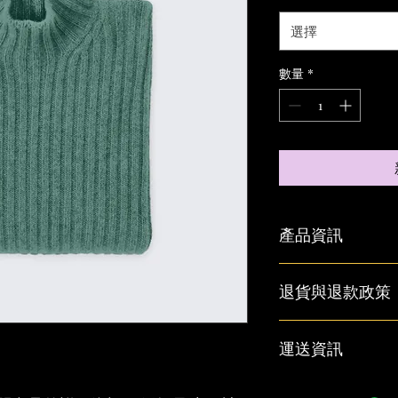
選擇
數量
*
產品資訊
這是產品詳情，適合
退貨與退款政策
寸、材料、保固和清
品的獨特之處，以及
能在購買之前清楚了
這是退貨與退款政策
運送資訊
客有信心和决心購買
產品。撰寫政策時，
顧客有信心購買您的
這是個運送政策，適