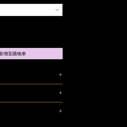
新增至購物車
加入有關產品的更多資訊，例如尺
洗說明。另外，您也可在此處形容產
可給客戶帶來的好處。買家總是希望
解產品。所以請盡量提供資訊，讓顧
，適合向客戶解釋如何處理不滿意的
產品。
請盡量開門見山，以便建立互信，讓
產品。
合加入與運送方法、包裝和費用相關