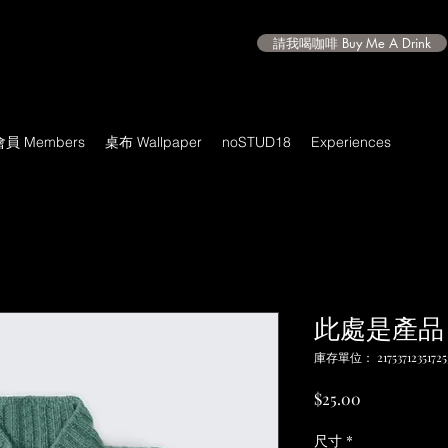
請我喝咖啡 Buy Me A Drink
會員 Members
桌布 Wallpaper
noSTUD18
Experiences
此處是產品
庫存單位： 21753712351725
價
$25.00
格
尺寸
*