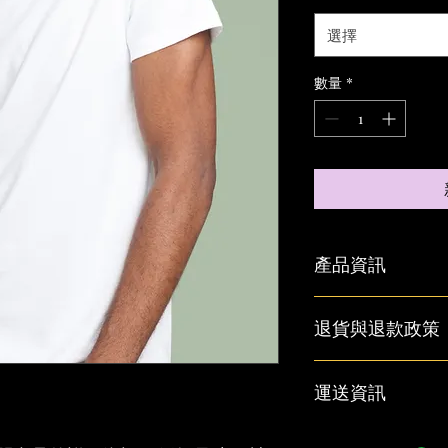
選擇
數量
*
產品資訊
這是產品詳情，適合
退貨與退款政策
寸、材料、保固和清
品的獨特之處，以及
能在購買之前清楚了
這是退貨與退款政策
運送資訊
客有信心和决心購買
產品。撰寫政策時，
顧客有信心購買您的
這是個運送政策，適