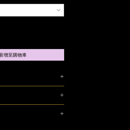
新增至購物車
加入有關產品的更多資訊，例如尺
洗說明。另外，您也可在此處形容產
可給客戶帶來的好處。買家總是希望
解產品。所以請盡量提供資訊，讓顧
，適合向客戶解釋如何處理不滿意的
產品。
請盡量開門見山，以便建立互信，讓
產品。
合加入與運送方法、包裝和費用相關