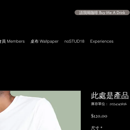
請我喝咖啡 Buy Me A Drink
會員 Members
桌布 Wallpaper
noSTUD18
Experiences
此處是產品
庫存單位： 21554345656
價
$120.00
格
尺寸
*