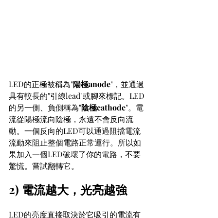
LED的正極被稱為"
陽極anode
"，並通過
具有較長的"引線lead"或腳來標記。LED
的另一側、負側稱為"
陰極cathode
"。電
流從陽極流向陰極，永遠不會反向流
動。一個反向的LED可以通過阻擋電流
流動來阻止整個電路正常運行。所以如
果加入一個LED破壞了你的電路，不要
驚慌。嘗試翻轉它。
2) 電流越大，光亮越強
LED的亮度直接取決於它吸引的電流有