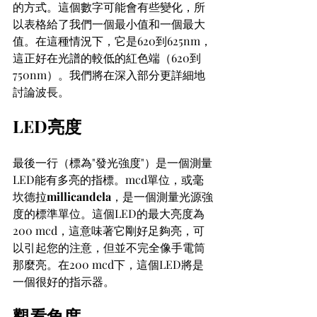
的方式。這個數字可能會有些變化，所
以表格給了我們一個最小值和一個最大
值。在這種情況下，它是620到625nm，
這正好在光譜的較低的紅色端（620到
750nm）。我們將在深入部分更詳細地
討論波長。
LED亮度
最後一行（標為"發光強度"）是一個測量
LED能有多亮的指標。mcd單位，或毫
坎德拉
millicandela
，是一個測量光源強
度的標準單位。這個LED的最大亮度為
200 mcd，這意味著它剛好足夠亮，可
以引起您的注意，但並不完全像手電筒
那麼亮。在200 mcd下，這個LED將是
一個很好的指示器。
觀看角度