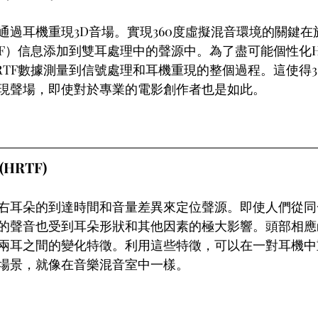
通過耳機重現3D音場。實現360度虛擬混音環境的關鍵在
TF）信息添加到雙耳處理中的聲源中。為了盡可能個性化H
RTF數據測量到信號處理和耳機重現的整個過程。這使得3
現聲場，即使對於專業的電影創作者也是如此。
HRTF)
右耳朵的到達時間和音量差異來定位聲源。即使人們從同
的聲音也受到耳朵形狀和其他因素的極大影響。頭部相應函
兩耳之間的變化特徵。利用這些特徵，可以在一對耳機中
場景，就像在音樂混音室中一樣。