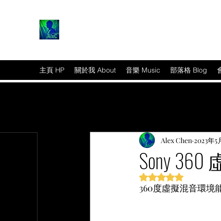
主頁 HP
關於我 About
音樂 Music
部落格 Blog
Alex Chen
2023年5
Sony 3
評等為 NaN（最高為
360度虛擬混音環
篇文章