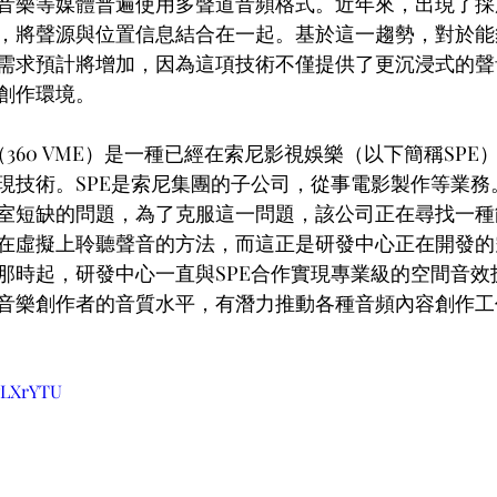
音樂等媒體普遍使用多聲道音頻格式。近年來，出現了採
，將聲源與位置信息結合在一起。基於這一趨勢，對於能
需求預計將增加，因為這項技術不僅提供了更沉浸式的聲
創作環境。
（360 VME）是一種已經在索尼影視娛樂（以下簡稱SPE
現技術。SPE是索尼集團的子公司，從事電影製作等業務。
室短缺的問題，為了克服這一問題，該公司正在尋找一種
在虛擬上聆聽聲音的方法，而這正是研發中心正在開發的
時起，研發中心一直與SPE合作實現專業級的空間音效技術
音樂創作者的音質水平，有潛力推動各種音頻內容創作工
twLXrYTU