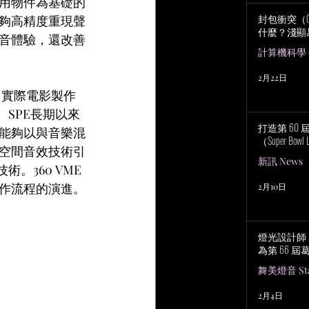
用物件為基礎的
封包衝突（Col
夠高精度重現聲
什麼？淺顯
音體驗，還改善
計算機科學 Co
2月22日
）實際電影製作
SPE長期以來
打造第 60
能夠以與音樂混
（Super Bowl 
空間音效技術引
新訊 News
。360 VME
作流程的演進。
2月10日
燈光設計師 No
為第 66 
舞美燈音 Stag
2月4日