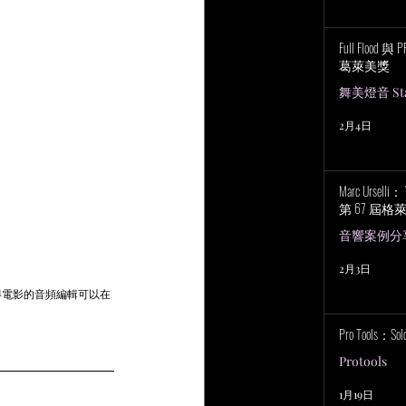
Full Flood 
葛萊美獎
舞美燈音 Stag
2月4日
Marc Urselli
第 67 屆
音響案例分
2月3日
得電影的音頻編輯可以在
Pro Tools：S
Protools
1月19日