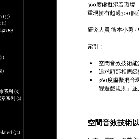
文章
360度虛擬混音環境
重現擁有超過300
n
(35)
35 篇文章
z
(1)
1 篇文章
研究人員 衝本小勇 / 
ign
(0)
0 篇文章
 篇文章
索引：
(1)
1 篇文章
空間音效技術能
18)
18 篇文章
追求頭部相應函
文章
360度虛擬混音
變遊戲規則」並
作專家系列
(8)
8 篇文章
音頻檔案系列
(2)
2 篇文章
空間音效技術
lated
(72)
72 篇文章