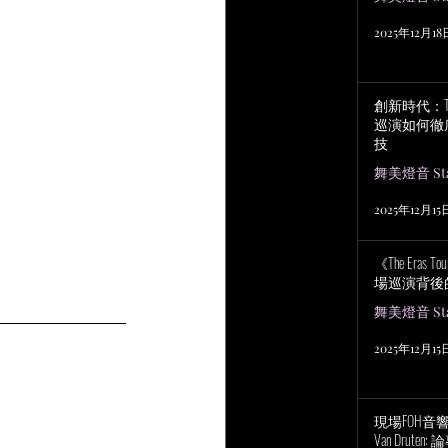
2025年12月18
創新時代：Tayl
巡演如何徹
技
舞美燈音 Stag
2025年12月15
《The Eras
場巡演背後
舞美燈音 Stag
2025年12月15
現場FOH音響工程
Van Drut