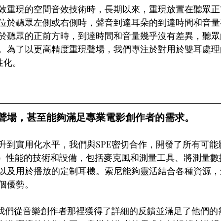
效重現的空間音效技術時，長期以來，重現放置在聽眾正
位於聽眾左側或右側時，聲音到達耳朵的到達時間和音量
於聽眾的正前方時，到達時間和音量幾乎沒有差異，聽眾
。為了以更高精度重現聲場，我們專注於對用於雙耳處理
性化。
聲場，甚至能夠滿足專業電影創作者的需求。
升到實用化水平，我們與SPE密切合作，開發了所有可能影
VME）性能的技術和設備，包括麥克風和測量工具、將測量
以及用於播放的定制耳機。索尼能夠靈活結合各種資源，
個優勢。
，我們從音樂創作者那裡獲得了詳細的反饋並滿足了他們的