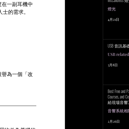
McCandless
精度在一副耳機中
燈光
人士的需求。
4月21日
USB 音訊基
USB related
3月8日
，被譽為一個「改
Best Free and P
Courses, and Cer
給現場音響
上培訓研討
音響系統相關 P
2月26日