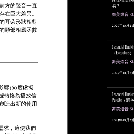
前方的聲音一直
易？
存在巨大差異。
舞美燈音 Stag
的耳朵形狀相對
2025年10月2
的頭部相應函數
Essential Bu
（Executors）
舞美燈音 Stag
2025年10月2
響360度虛擬
Essential Bus
數據轉換為播放信
Palette（
創造出新的使用
舞美燈音 Stag
2025年10月2
需求，這使我們