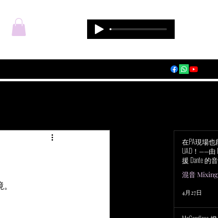
登入
在PA現場
UAD！——由 Du
援 Dante 的音
Audio Apoll
混音 Mixing
境。
4月27日