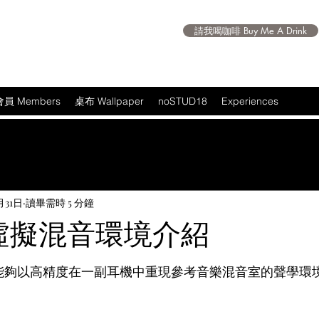
請我喝咖啡 Buy Me A Drink
會員 Members
桌布 Wallpaper
noSTUD18
Experiences
月31日
讀畢需時 5 分鐘
60 虛擬混音環境介紹
 5 顆星）。
境能夠以高精度在一副耳機中重現參考音樂混音室的聲學環