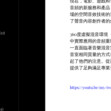
文章
現在，電影、遊戲和
音頻的新服務和產品
場的空間音效技術的
2 篇文章
了聲音內容創作者的
文章
10 篇文章
(12)
12 篇文章
360度虛擬混音環境
中實際應用的音頻重
一直面臨著音樂混音
章
音室相同質量的方式
 篇文章
起了他們的注意。從那
提供了足夠滿足專業
文章
篇文章
https://youtu.be/m5-
11)
11 篇文章