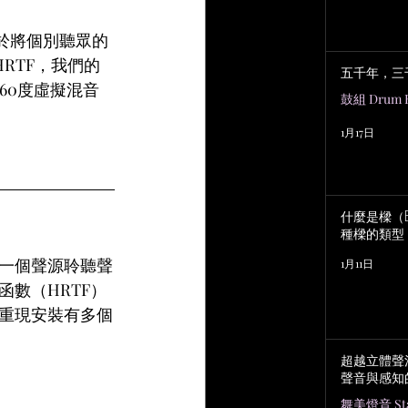
於將個別聽眾的
RTF，我們的
五千年，三
60度虛擬混音
鼓組 Drum K
1月17日
什麼是樑（B
種樑的類型
一個聲源聆聽聲
1月11日
數（HRTF）
重現安裝有多個
超越立體聲
聲音與感知
舞美燈音 Stag