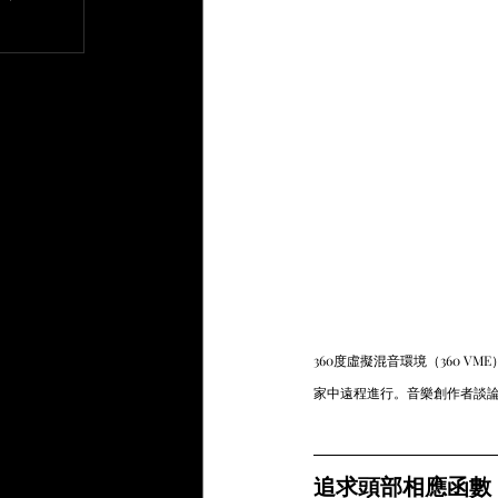
文章
360度虛擬混音環境（360
家中遠程進行。音樂創作者談
追求頭部相應函數