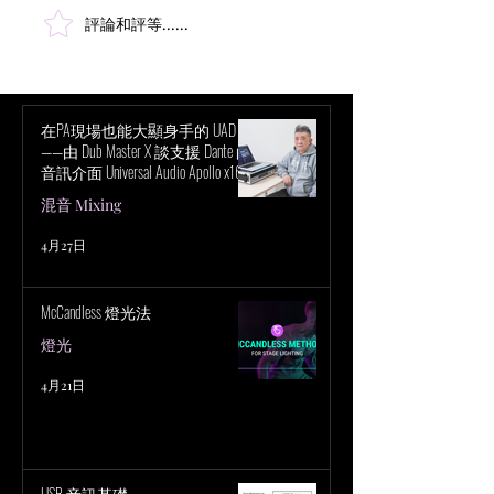
評論和評等......
超越立體聲混音：深入探
創新時代：Taylor S
討聲音與感知的層面
錄巡演如何徹底
會科技
在PA現場也能大顯身手的 UAD！
——由 Dub Master X 談支援 Dante 的
音訊介面 Universal Audio Apollo x16D
的魅力
混音 Mixing
4月27日
McCandless 燈光法
燈光
4月21日
USB 音訊基礎