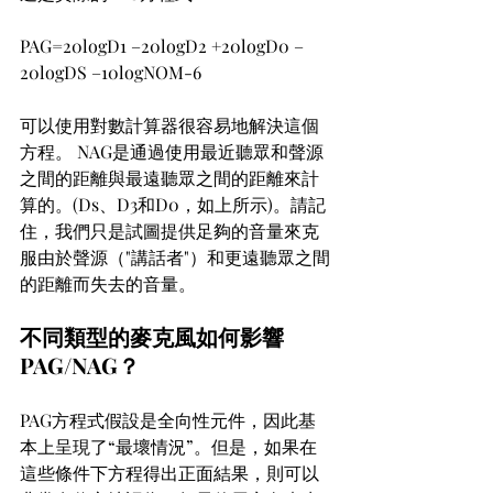
PAG=20logD1 –20logD2 +20logD0 –
20logDS –10logNOM-6
可以使用對數計算器很容易地解決這個
方程。 NAG是通過使用最近聽眾和聲源
之間的距離與最遠聽眾之間的距離來計
算的。(Ds、D3和D0，如上所示)。請記
住，我們只是試圖提供足夠的音量來克
服由於聲源（"講話者"）和更遠聽眾之間
的距離而失去的音量。
不同類型的麥克風如何影響
PAG/NAG？
PAG方程式假設是全向性元件，因此基
本上呈現了“最壞情況”。但是，如果在
這些條件下方程得出正面結果，則可以