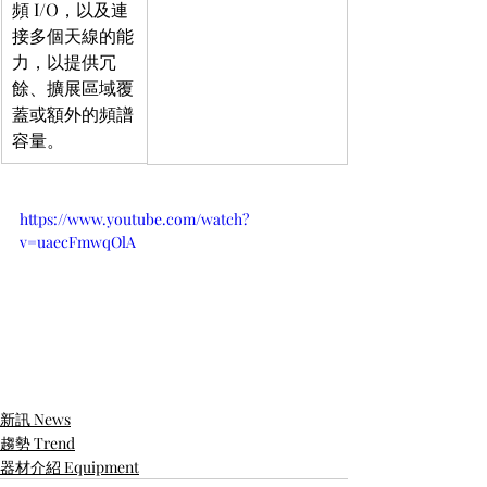
頻 I/O，以及連
接多個天線的能
力，以提供冗
餘、擴展區域覆
蓋或額外的頻譜
容量。
https://www.youtube.com/watch?
v=uaecFmwqOlA
新訊 News
趨勢 Trend
器材介紹 Equipment