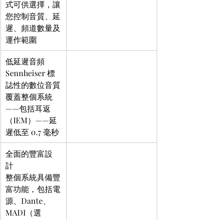
式可供選擇，讓
您控制音質、延
遲、頻道數量及
運作範圍
低延遲音頻  
Sennheiser 標
誌性的數位音質
覆蓋整個系統
——包括耳返
（IEM）——延
遲低至 0.7 毫秒
全面的豐富設
計  
整個系統具備豐
富功能，包括電
源、Dante、
MADI（選