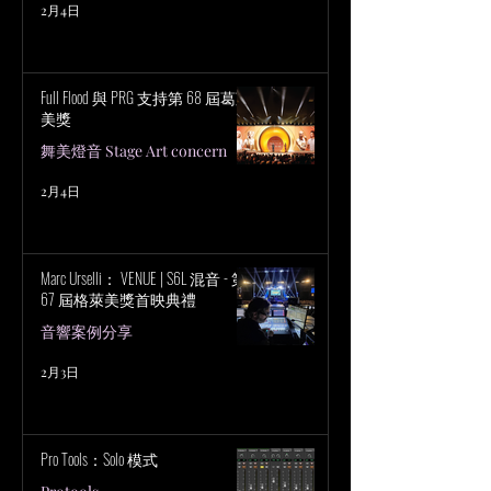
2月4日
Full Flood 與 PRG 支持第 68 屆葛萊
美獎
舞美燈音 Stage Art concern
2月4日
Marc Urselli： VENUE | S6L 混音 - 第
67 屆格萊美獎首映典禮
音響案例分享
2月3日
Pro Tools：Solo 模式