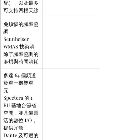
配），以及最多
可支持四根天線
免煩惱的頻率協
調  
Sennheiser 
WMAS 技術消
除了頻率協調的
麻煩與時間消耗
多達 64 個頻道
於單一機架單
元  
Spectera 的 1 
RU 基地台節省
空間，並具備靈
活的數位 I/O，
提供冗餘 
Dante 及可選的