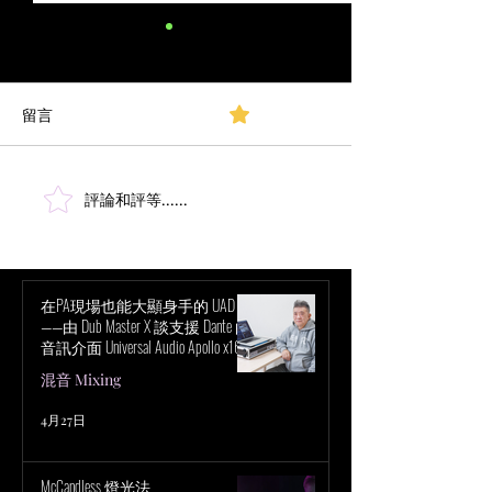
Best Free and Paid Online Training
Webinars, Courses, and
Certifications for Live Sound
留言
0.0／5 (0)
原始文章 By Nathan Lively 這
Engineers給現場音響工程師
是一份目前最好的現場音響工
的最佳免費與付費線上培
程師免費與付費線上培訓清
訓研討會、課程與認證
單。我納入了所有我能找到、
評論和評等......
打造第 60 屆超
需要學生投入大量時間的研討
（Super Bowl LX Hal
會、課程與認證，並排除了較
短的示範與隨意影片。 我有遺
漏重要的內容嗎？請在下方留
在PA現場也能大顯身手的 UAD！
——由 Dub Master X 談支援 Dante 的
言告訴我。 免費 Audinate –
音訊介面 Universal Audio Apollo x16D
Dante 認證 Digico – SD9 培
的魅力
混音 Mixing
訓 Get Started with Sound
System Tuning –
4月27日
McCandless 燈光法