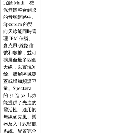
冗餘 Madi，確
保無縫整合到您
的音頻網路中。
Spectera 的雙
向天線能同時管
理 IEM 信號、
麥克風/線路信
號和數據，並可
擴展至最多四個
天線，以實現冗
餘、擴展區域覆
蓋或增加頻譜容
量。Spectera 
的 32 進 32 出功
能提供了先進的
靈活性，適用於
無線麥克風、樂
器及入耳式監聽
系統。配置完全