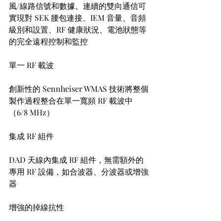
風/線路信號和數據。連續的雙向通信可
實現對 SEK 腰包連接、IEM 音量、音頻
級別和設置、RF 健康狀況、電池狀態等
的完全遠程控制和監控
單一 RF 載波
創新性的 Sennheiser WMAS 技術將整個
製作過程整合在單一寬頻 RF 載波中
（6/8 MHz）
集成 RF 組件
DAD 天線內集成 RF 組件，無需額外的
專用 RF 設備，如合波器、分波器或增強
器
增強的掉線抗性