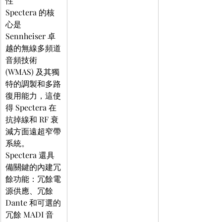
性
Spectera 的核
心是 
Sennheiser 卓
越的無線多頻道
音頻技術 
(WMAS) 及其獨
特的調製和多路
復用能力，這使
得 Spectera 在
抗掉線和 RF 衰
減方面遠超窄帶
系統。
Spectera 還具
備關鍵的內建冗
餘功能：冗餘電
源供應、冗餘 
Dante 和可選的
冗餘 MADI 音