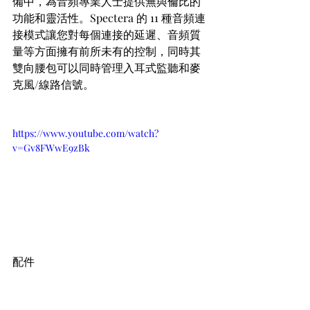
備中，為音頻專業人士提供無與倫比的
功能和靈活性。Spectera 的 11 種音頻連
接模式讓您對每個連接的延遲、音頻質
量等方面擁有前所未有的控制，同時其
雙向腰包可以同時管理入耳式監聽和麥
克風/線路信號。
https://www.youtube.com/watch?
v=Gv8FWwE9zBk
配件