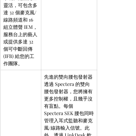
靈活，可包含多
達 32 個麥克風/
線路頻道和 16 
組立體聲 IEM，
服務台上的藝人
或提供多達 32 
個可中斷回傳 
(IFB) 給您的工
作團隊。
先進的雙向腰包發射器
透過 Spectera 的雙向
腰包發射器，您將擁有
更多控制權，且幾乎沒
有盲點。每個 
Spectera SEK 腰包同時
管理入耳式監聽和麥克
風/線路輸入信號。此
外，透過 LinkDesk 軟