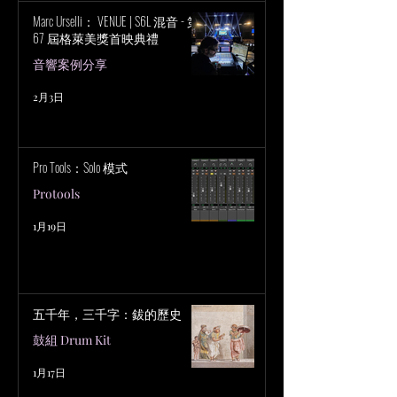
Marc Urselli： VENUE | S6L 混音 - 第
67 屆格萊美獎首映典禮
音響案例分享
2月3日
Pro Tools：Solo 模式
Protools
1月19日
五千年，三千字：鈸的歷史
鼓組 Drum Kit
1月17日