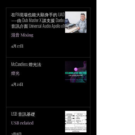
在PA現場也能大顯身手的 UAD！
——由 Dub Master X 談支援 Dante 的
音訊介面 Universal Audio Apollo x16D
的魅力
混音 Mixing
LED視訊牆簡介 by 
第68屆NHK紅白歌合戰幕
4月27日
後，一塊巨大LED螢幕打造
出豐富多彩的場景
McCandless 燈光法
燈光
4月21日
USB 音訊基礎
USB related
3月8日