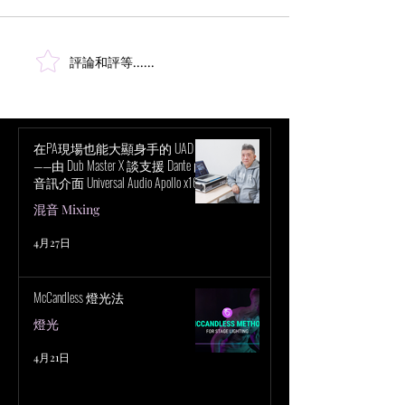
評論和評等......
Marc Urselli： VENUE | S6L 混音
超越立體聲混音
- 第 67 屆格萊美獎首映典禮
討聲音與感知的
在PA現場也能大顯身手的 UAD！
——由 Dub Master X 談支援 Dante 的
音訊介面 Universal Audio Apollo x16D
的魅力
混音 Mixing
4月27日
McCandless 燈光法
燈光
4月21日