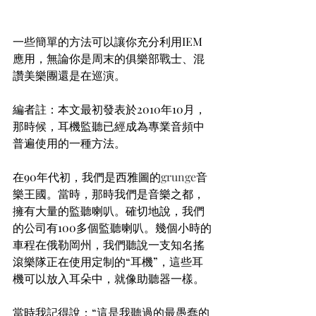
一些簡單的方法可以讓你充分利用IEM
應用，無論你是周末的俱樂部戰士、混
讚美樂團還是在巡演。
編者註：本文最初發表於2010年10月，
那時候，耳機監聽已經成為專業音頻中
普遍使用的一種方法。
在90年代初，我們是西雅圖的
grunge
音
樂王國。當時，那時我們是音樂之都，
擁有大量的監聽喇叭。確切地說，我們
的公司有100多個監聽喇叭。幾個小時的
車程在俄勒岡州，我們聽說一支知名搖
滾樂隊正在使用定制的“耳機”，這些耳
機可以放入耳朵中，就像助聽器一樣。
當時我記得說：“這是我聽過的最愚蠢的