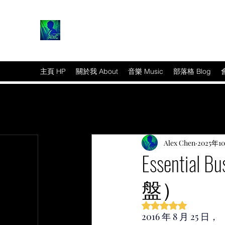
主頁 HP
關於我 About
音樂 Music
部落格 Blog
Alex Chen
2025年1
Essential
盤）
篇文章
評等為 NaN（最高為
2016 年 8 月 25 日，