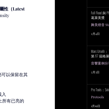
 屬性（Latest 
Full Flood 
ity 
葛萊美獎
舞美燈音 Stag
2月4日
Marc Urselli
第 67 屆
音響案例分
2月3日
們仍可以保留在其
Pro Tools：S
入 
Protools
台上所有已亮的
1月19日