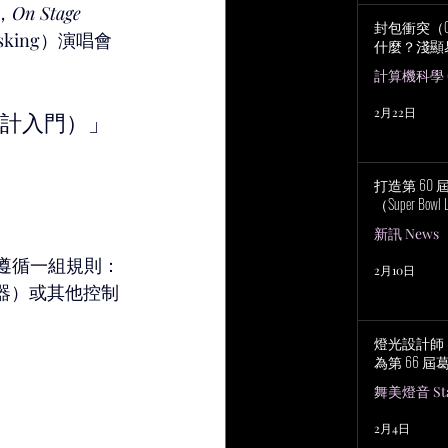
，
On Stage 
封包衝突（Col
ing）演唱會
什麼？淺顯
計算機科學 Co
2月22日
燈光設計入門）」
打造第 60
（Super Bowl 
新訊 News
正在遵循一組規則：
2月10日
執行器）或其他控制
燈光設計師 No
為第 66 
舞美燈音 Stag
2月4日