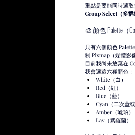
重點是要能同時選取多個
Group Select（
🎨 顏色 Palette（Col
只有六個顏色 Pale
制 Pixmap（媒體
目前我尚未放棄在 Col
我會選這六種顏色：
White（白）
Red（紅）
Blue（藍）
Cyan（二次藍
Amber（琥珀）
Lav（紫羅蘭）