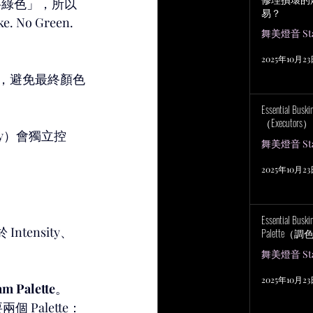
要綠色」，所以
易？
No Green.
舞美燈音 Stag
2025年10月2
軸，避免最終顏色
Essential Bu
（Executors）
ty）會獨立控
舞美燈音 Stag
2025年10月2
Essential Bus
ensity、
Palette（
舞美燈音 Stag
2025年10月2
m Palette
。
 Palette：