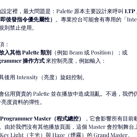
e 的設定裡，最大問題是：Palette 原本主要設計來呼叫 
LTP
ence，即後發指令優先屬性）
。專業控台可能會有專用的「Intens
們的規則禁止使用。
項：
其他 Palette 類別
（例如 Beam 或 Position）；或
grammer 操作方式
 來控制亮度，例如輸入：
用 Intensity（亮度）旋鈕控制。
佔用寶貴的 Palette 並在播放中造成混亂。不過，我
入部分亮度資料的彈性。
Programmer Master（程式總控）
，它會影響所有目前載
的內容。由於我們沒有其他播放頁面，這個 Master 會控制舞
 Light（主光）與 Haze（煙霧）的 Grand Master。