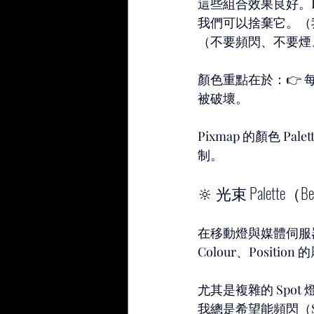
這些組合效果良好。P
我們可以捨棄它。（我曾想
（不要頻閃、不要煙
顏色重點在於：👉 
被破壞。
Pixmap 的顏色 P
制。
🔆 光束 Palette（Bea
在移動燈與媒體伺服器控
Colour、Positio
尤其是複雜的 Spot
我總是希望能頻閃（Str