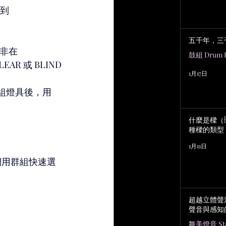
到 
五千年，三
非在 
鼓組 Drum K
R 或 BLIND 
1月17日
。
組燈具後，用 
什麼是樑（B
種樑的類型
1月11日
我們用群組快速選
超越立體聲
聲音與感知
舞美燈音 Stag