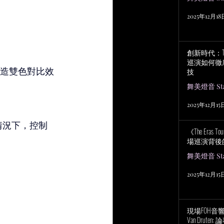
2025年12月18
創新時代：Tayl
巡演如何徹
創造雙色對比效
技
舞美燈音 Stag
2025年12月15
。
況下，控制 
《The Eras
場巡演背後
舞美燈音 Stag
2025年12月15
現場FOH音響工程
Van Drut