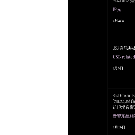
McCandless
燈光
4月21日
USB 音訊基
USB related
3月8日
Best Free and P
Courses, and Cer
給現場音響
上培訓研討
音響系統相關 P
2月26日