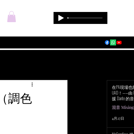
登入
在PA現場
ette（調色
UAD！——由 Du
援 Dante 的音
Audio Apoll
混音 Mixing
4月27日