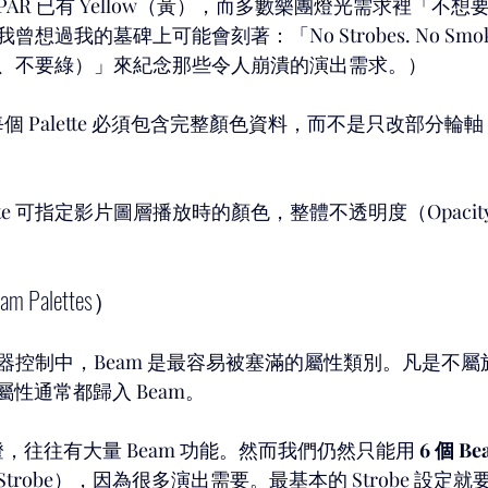
AR 已有 Yellow（黃），而多數樂團燈光需求裡「不想
過我的墓碑上可能會刻著：「No Strobes. No Smoke. 
、不要綠）」來紀念那些令人崩潰的演出需求。）
每個 Palette 必須包含完整顏色資料，而不是只改部分輪
alette 可指定影片圖層播放時的顏色，整體不透明度（Opaci
m Palettes）
制中，Beam 是最容易被塞滿的屬性類別。凡是不屬於 Int
n 的屬性通常都歸入 Beam。
 燈，往往有大量 Beam 功能。然而我們仍然只能用 
6 個 Bea
obe），因為很多演出需要。最基本的 Strobe 設定就要兩個