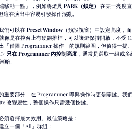
端移動一點」，例如將燈具 
PARK（鎖定）
 在某一亮度直
，但這在演出中容易引發操作混亂。
我們可以在 
Preset Window
（預設視窗）中設定亮度，而
內。這就像是在控台上有硬體推桿，可以讓燈保持開啟，不受 CLEA
「僅限 Programmer 操作」的規則範圍，但值得一提
 
只在 Programmer 內控制亮度
，通常是選取一組或多
亮或漸暗。
重要部分，在 Programmer 即興操作時更是關鍵。
ette 改變屬性，整個操作只需幾個按鍵。
必須發揮最大效用。最佳策略是：
建立一個「All」群組：