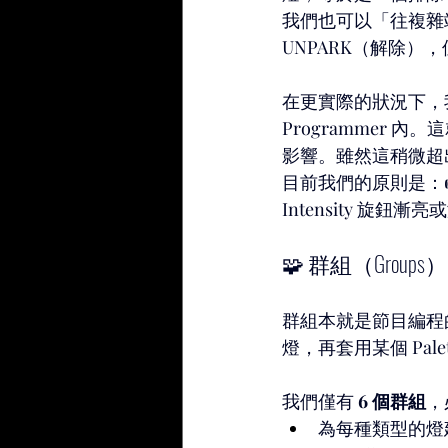
我們也可以「往複雜
UNPARK（解除）
在更實際的狀況下，
Programmer 
影響。雖然這稍微超出
目前我們的原則是：
Intensity 旋鈕漸
🧩 群組（Groups）
群組本就是節目編程的
燈，再套用某個 Pal
我們僅有 
6 個群組
，
為每種類型的燈