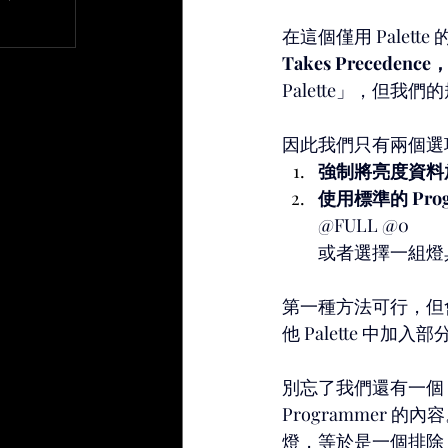
在這個僅用 Palett
文章
Takes Preced
Palette」，但我
因此我們只有兩個選
強制將亮度資料放入
使用標準的 Pro
@FULL @0
或者選擇一組燈具後
第一種方法可行，但會
他 Palette 中加
別忘了我們還有一個 
Programmer 
燈，等於是一個排除 Key