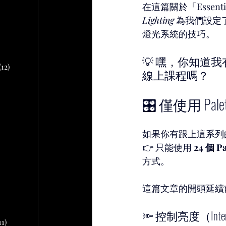
文章
在這篇關於「Essen
Lighting
 為我們設定
燈光系統的技巧。
2 篇文章
文章
10 篇文章
💡 嘿，你知道我有開
(12)
12 篇文章
線上課程嗎？
🎛 僅使用 Pale
章
 篇文章
如果你有跟上這系列的「
文章
👉 只能使用 
24 個 Pa
方式。
篇文章
這篇文章的開頭延續
🔦 控制亮度（Inten
11)
11 篇文章