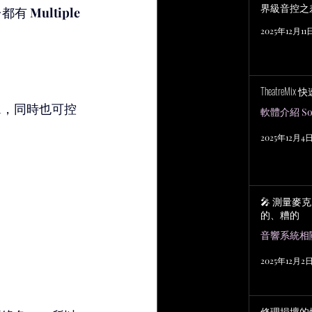
界級音控之
都有 
Multiple 
2025年12月11
TheatreMix
sh，同時也可控
軟體介紹 Sof
2025年12月4
🎤 測量麥
的、糟的
2025年12月2
修理損壞的