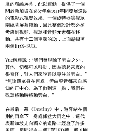
度的環繞屏幕，配以運動，提供了一個
關於新加坡在1867年至1941年間發展速度
的電影式視覺效果。一個旋轉器讓觀眾
圍繞著屏幕轉動，因此整個設計都必須
考慮到視頻、觀眾和音頻元素都在移
動。共有十二個單獨的E5，上面懸掛著
兩個E15X-SUB。
Yue解釋說：“我們發現除了旁白之外，
其他一切都可以移動，因為聽起來真的
很奇怪，對人們來說難以專注於旁白。” 
“無論觀眾身在何處，旁白聲音都來自感
知的正中心。為了做到這一點，我們在
觀眾移動時移動旁白。”
在最后一幕《Destiny》中，遊客站在個
別的雨傘下，身處傾盆大雨之中，這代
表新加坡走向獨立的道路上經歷了許多
風雨。房間裡有一個U形LED牆，所以團