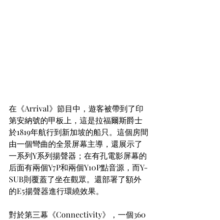
在《Arrival》節目中，遊客被帶到了印
第安納號的甲板上，這是拉福爾斯爵士
於1819年航行到新加坡的船只。這個房間
由一個彎曲的全景屏幕主導，還展示了
一系列Y系列揚聲器；在有孔電影屏幕的
后面有兩個Y7P和兩個Y10P點音源，而Y-
SUB則覆蓋了坐在觀眾。還部署了額外
的E5揚聲器進行環繞效果。
對於第三幕《Connectivity》，一個360