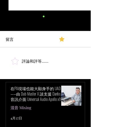
留言
0.0／5 (0)
評論和評等......
Marc Urselli： VENUE | S6L 混音
超越立體聲混音
- 第 67 屆格萊美獎首映典禮
討聲音與感知的
在PA現場也能大顯身手的 UAD！
——由 Dub Master X 談支援 Dante 的
音訊介面 Universal Audio Apollo x16D
的魅力
混音 Mixing
4月27日