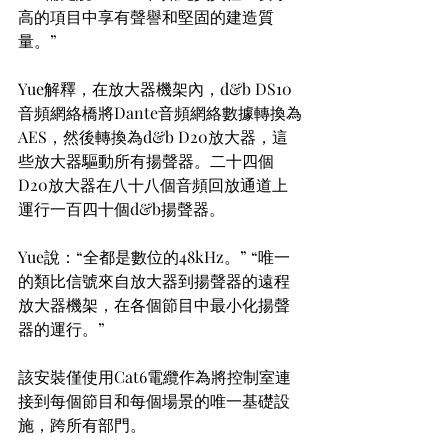
高的項目中享有聲譽和堅固的建造質
量。”
Yue解釋，在放大器機架內，d&b DS10
音頻網絡橋將Dante音頻網絡數據轉換為
AES，然後轉換為d&b D20放大器，這
些放大器驅動所有揚聲器。二十四個
D20放大器在八十八個音頻回放通道上
運行一百四十個d&b揚聲器。
Yue說：“全都是數位的48kHz。” “唯一
的類比信號來自放大器到揚聲器的遠程
放大器機架，在各個節目中最小化揚聲
器的運行。”
該安裝僅使用Cat6電纜作為將控制室連
接到每個節目和每個場景的唯一基礎設
施，跨所有部門。