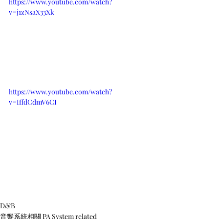
https://www.youtube.com/watch?
v=j1zNsaX33Xk
https://www.youtube.com/watch?
v=IffdCdmV6CI
D&B
音響系統相關 PA System related