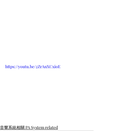
https://youtu.be/2ZrAnXCxioE
音響系統相關 PA System related