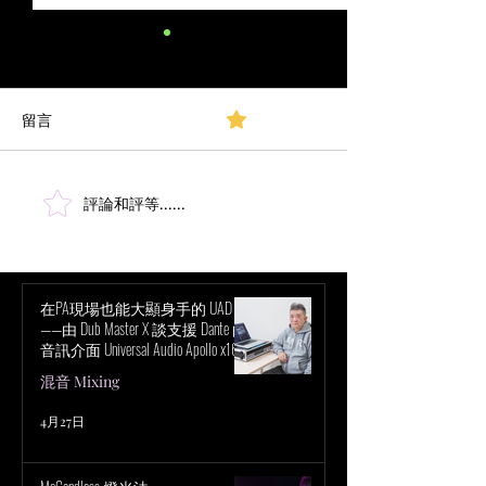
留言
0.0／5 (0)
評論和評等......
超越立體聲混音：深入探
創新時代：Taylor S
討聲音與感知的層面
錄巡演如何徹底
會科技
在PA現場也能大顯身手的 UAD！
——由 Dub Master X 談支援 Dante 的
音訊介面 Universal Audio Apollo x16D
的魅力
混音 Mixing
4月27日