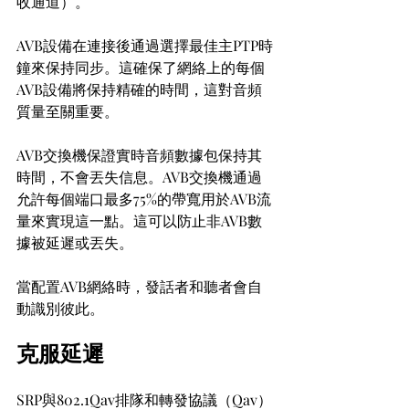
收通道）。
AVB設備在連接後通過選擇最佳主PTP時
鐘來保持同步。這確保了網絡上的每個
AVB設備將保持精確的時間，這對音頻
質量至關重要。
AVB交換機保證實時音頻數據包保持其
時間，不會丟失信息。AVB交換機通過
允許每個端口最多75%的帶寬用於AVB流
量來實現這一點。這可以防止非AVB數
據被延遲或丟失。
當配置AVB網絡時，發話者和聽者會自
動識別彼此。
克服延遲
SRP與802.1Qav排隊和轉發協議（Qav）