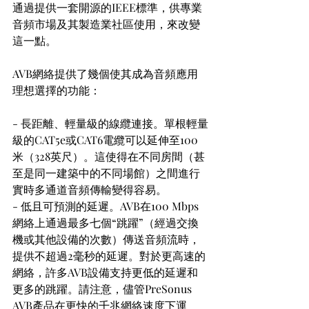
通過提供一套開源的IEEE標準，供專業
音頻市場及其製造業社區使用，來改變
這一點。
AVB網絡提供了幾個使其成為音頻應用
理想選擇的功能：
- 長距離、輕量級的線纜連接。單根輕量
級的CAT5e或CAT6電纜可以延伸至100
米（328英尺）。這使得在不同房間（甚
至是同一建築中的不同場館）之間進行
實時多通道音頻傳輸變得容易。
- 低且可預測的延遲。AVB在100 Mbps
網絡上通過最多七個“跳躍”（經過交換
機或其他設備的次數）傳送音頻流時，
提供不超過2毫秒的延遲。對於更高速的
網絡，許多AVB設備支持更低的延遲和
更多的跳躍。請注意，儘管PreSonus 
AVB產品在更快的千兆網絡速度下運