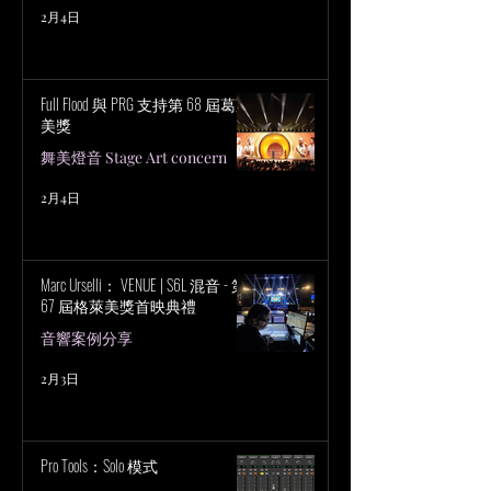
2月4日
Full Flood 與 PRG 支持第 68 屆葛萊
美獎
舞美燈音 Stage Art concern
2月4日
Marc Urselli： VENUE | S6L 混音 - 第
67 屆格萊美獎首映典禮
音響案例分享
2月3日
Pro Tools：Solo 模式