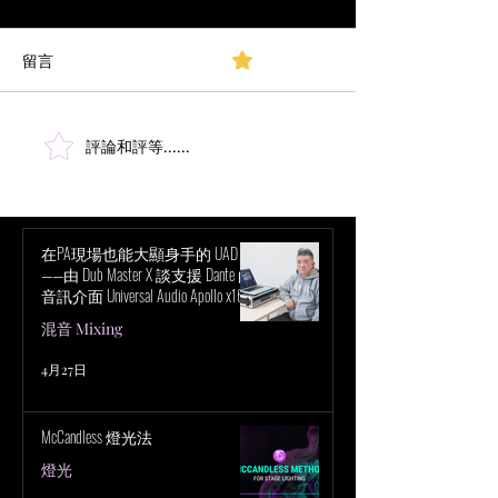
留言
0.0／5 (0)
指向 VS 全向麥
立體聲錄音技術與設置
評論和評等......
在PA現場也能大顯身手的 UAD！
——由 Dub Master X 談支援 Dante 的
音訊介面 Universal Audio Apollo x16D
的魅力
混音 Mixing
4月27日
McCandless 燈光法
燈光