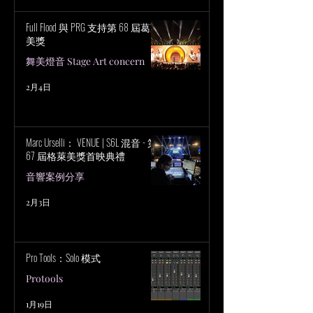
Full Flood 與 PRG 支持第 68 屆葛萊
美獎
舞美燈音 Stage Art concern
2月4日
Marc Urselli： VENUE | S6L 混音 - 第
67 屆格萊美獎首映典禮
音響案例分享
2月3日
Pro Tools：Solo 模式
Protools
1月19日