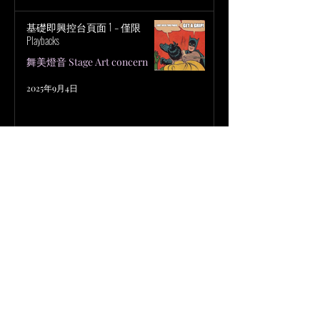
基礎即興控台頁面 1 – 僅限
Playbacks
舞美燈音 Stage Art concern
2025年9月4日
帕金森與帕累托──燈光絕地武
士的思維方式
燈光
2025年9月4日
難以捉摸的「終極即興控台檔
案」設定
燈光