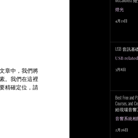
McCandless
燈光
4月21日
USB 音訊基
USB related
文章中，我們將
3月8日
素。我們在這裡
要精確定位，請
Best Free and P
Courses, and Cer
給現場音響
上培訓研討
音響系統相關 P
2月26日