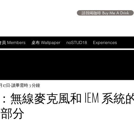
請我喝咖啡 Buy Me A Drink
會員 Members
桌布 Wallpaper
noSTUD18
Experiences
月17日
讀畢需時 3 分鐘
：無線麥克風和 IEM 系統
三部分
 5 顆星）。