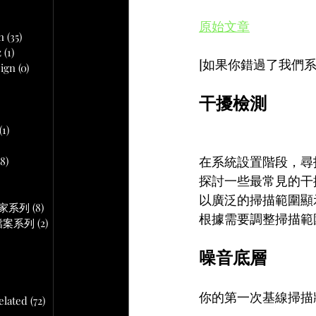
文章
原始文章
n
(35)
35 篇文章
z
(1)
1 篇文章
[如果你錯過了我們
ign
(0)
0 篇文章
干擾檢測
 篇文章
(1)
1 篇文章
在系統設置階段，尋
18)
18 篇文章
文章
探討一些最常見的干
以廣泛的掃描範圍顯
作專家系列
(8)
8 篇文章
根據需要調整掃描範
音頻檔案系列
(2)
2 篇文章
噪音底層
你的第一次基線掃描
lated
(72)
72 篇文章