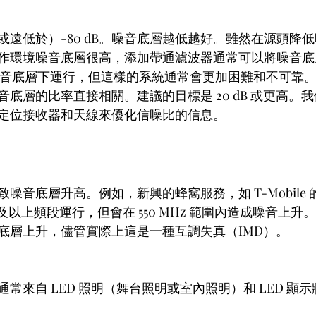
或遠低於）-80 dB。噪音底層越低越好。雖然在源頭降
環境噪音底層很高，添加帶通濾波器通常可以將噪音底層降低
噪音底層下運行，但這樣的系統通常會更加困難和不可靠
底層的比率直接相關。建議的目標是 20 dB 或更高。
定位接收器和天線來優化信噪比的信息。
音底層升高。例如，新興的蜂窩服務，如 T-Mobile 的 
z 及以上頻段運行，但會在 550 MHz 範圍內造成噪音上
底層上升，儘管實際上這是一種互調失真（IMD）。
常來自 LED 照明（舞台照明或室內照明）和 LED 顯