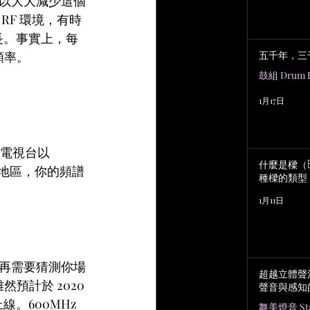
以大大減少這個
F 環境，有時
長。事實上，每
五千年，三
頻率。
鼓組 Drum K
1月17日
電視台以 
什麼是樑（B
村地區，你的頻譜
種樑的類型
1月11日
再需要猜測你場
超越立體聲
計於 2020 
聲音與感知
。600MHz 
舞美燈音 Stag