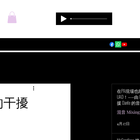
登入
在PA現場
的干擾
UAD！——由 Du
援 Dante 的音
Audio Apoll
混音 Mixing
4月27日