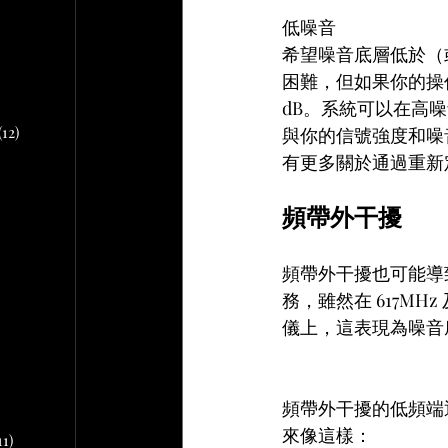
文章
低噪音
希望噪音底層低於（
2 篇文章
困難，但如果你的操作
文章
dB。系統可以在高
10 篇文章
(12)
12 篇文章
與你的信號強度和噪音
有更多關於通過重新
章
頻帶外干擾
 篇文章
頻帶外干擾也可能導致噪
文章
務，雖然在 617MH
儀上，這表現為噪音
篇文章
頻帶外干擾的低頻端通
來像這樣：
11)
11 篇文章