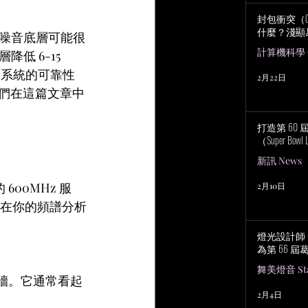
封包衝突（Col
什麼？淺顯
低噪音底層可能很
計算機科學 Co
 6-15 
。系統的可靠性
2月22日
我們在這篇文章中
打造第 60
（Super Bowl 
新訊 News
600MHz 服
2月10日
升。在你的頻譜分析
燈光設計師 No
為第 66 
舞美燈音 Stag
示牆。它通常看起
2月4日