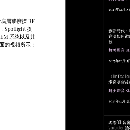
2025年12月18
底層或擁擠 RF 
tlight 提
創新時代：Tayl
巡演如何徹
EM 系統以及其
技
面的視頻所示：
舞美燈音 Stag
2025年12月15
《The Eras
場巡演背後
舞美燈音 Stag
2025年12月15
現場FOH音響工程
Van Drut