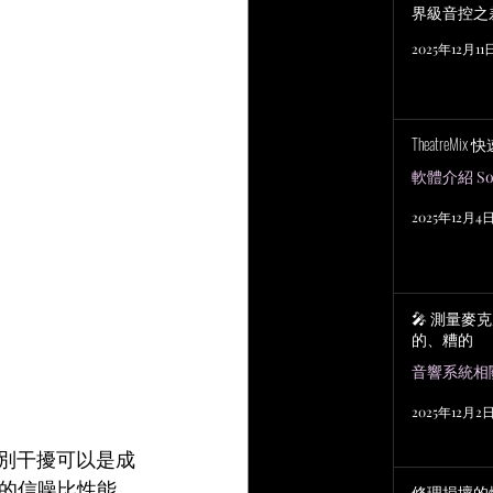
界級音控之
2025年12月11
TheatreMix
軟體介紹 Sof
2025年12月4
🎤 測量麥
的、糟的
2025年12月2
識別干擾可以是成
的信噪比性能，
修理損壞的