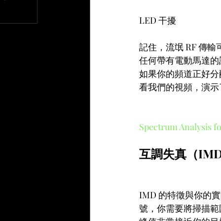
文章
LED 干擾
記住，流氓 RF 
任何帶有電動馬達的
如果你的頻道正好分
看我們的視頻，演示
Spectrum Analysis fo
互調失真（IM
IMD 的特徵與你
號，你需要將掃描範