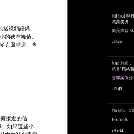
Full Flood 
葛萊美獎
包括視頻設備、
舞美燈音 Stag
小的狹窄峰值。
2月4日
麥克風頻道。查
Marc Urselli
第 67 屆
音響案例分
2月3日
Pro Tools：S
任何接近的信
Protools
率。如果這些小
1月19日