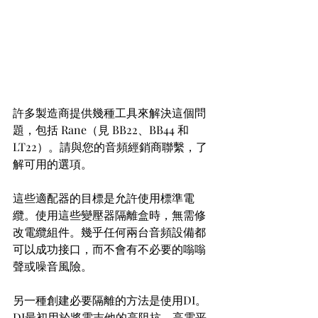
許多製造商提供幾種工具來解決這個問
題，包括 Rane（見 BB22、BB44 和 
LT22）。請與您的音頻經銷商聯繫，了
解可用的選項。
這些適配器的目標是允許使用標準電
纜。使用這些變壓器隔離盒時，無需修
改電纜組件。幾乎任何兩台音頻設備都
可以成功接口，而不會有不必要的嗡嗡
聲或噪音風險。
另一種創建必要隔離的方法是使用DI。
DI最初用於將電吉他的高阻抗、高電平