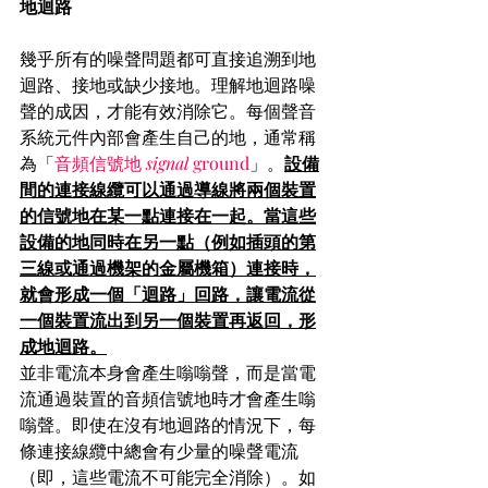
地迴路
幾乎所有的噪聲問題都可直接追溯到地
迴路、接地或缺少接地。理解地迴路噪
聲的成因，才能有效消除它。每個聲音
系統元件內部會產生自己的地，通常稱
為「
音頻信號地 
signal
 ground
」。
設備
間的連接線纜可以通過導線將兩個裝置
的信號地在某一點連接在一起。當這些
設備的地同時在另一點（例如插頭的第
三線或通過機架的金屬機箱）連接時，
就會形成一個「迴路」回路，讓電流從
一個裝置流出到另一個裝置再返回，形
成地迴路。
並非電流本身會產生嗡嗡聲，而是當電
流通過裝置的音頻信號地時才會產生嗡
嗡聲。即使在沒有地迴路的情況下，每
條連接線纜中總會有少量的噪聲電流
（即，這些電流不可能完全消除）。如