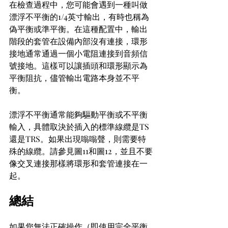
在檢查過程中，您可能會遇到一種叫做
漂浮不平衡的1/4英寸輸出，有時也稱為
偽平衡或準平衡。在這種配置中，輸出
階段的套管在設備內部沒有連接，環形
接地通常通過一個小電阻連接到音頻信
號接地。這樣可以讓插頭和環形顯示為
平衡阻抗，儘管輸出電路本身並不平
衡。
漂浮不平衡通常能夠驅動平衡或不平衡
輸入，具體取決於插入的標準線纜是TS
還是TRS。如果出現嗡嗡聲，則需要特
殊的線纜。請參見圖11和圖12，並且不要
像交叉連接那樣將環形和套管連接在一
起。
總結
如果您無法正確操作（即使用完全平衡