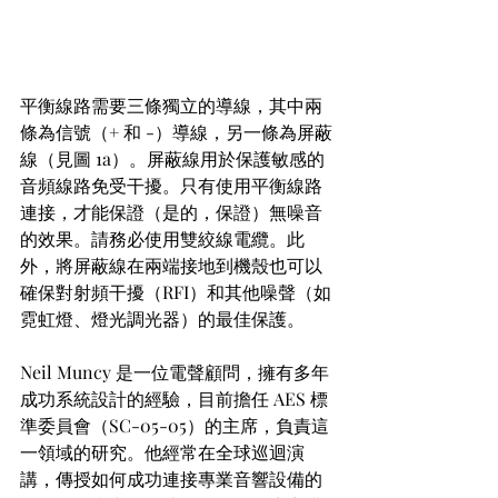
平衡線路需要三條獨立的導線，其中兩
條為信號（+ 和 -）導線，另一條為屏蔽
線（見圖 1a）。屏蔽線用於保護敏感的
音頻線路免受干擾。只有使用平衡線路
連接，才能保證（是的，保證）無噪音
的效果。請務必使用雙絞線電纜。此
外，將屏蔽線在兩端接地到機殼也可以
確保對射頻干擾（RFI）和其他噪聲（如
霓虹燈、燈光調光器）的最佳保護。
Neil Muncy 是一位電聲顧問，擁有多年
成功系統設計的經驗，目前擔任 AES 標
準委員會（SC-05-05）的主席，負責這
一領域的研究。他經常在全球巡迴演
講，傳授如何成功連接專業音響設備的