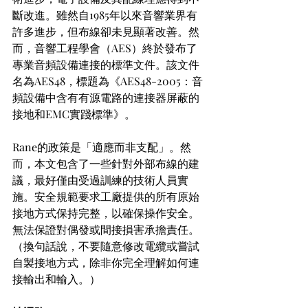
斷改進。雖然自1985年以來音響業界有
許多進步，但布線卻未見顯著改善。然
而，音響工程學會（AES）終於發布了
專業音頻設備連接的標準文件。該文件
名為AES48，標題為《AES48-2005：音
頻設備中含有有源電路的連接器屏蔽的
接地和EMC實踐標準》。
Rane的政策是「適應而非支配」。然
而，本文包含了一些針對外部布線的建
議，最好僅由受過訓練的技術人員實
施。安全規範要求工廠提供的所有原始
接地方式保持完整，以確保操作安全。
無法保證對偶發或間接損害承擔責任。
（換句話說，不要隨意修改電纜或嘗試
自製接地方式，除非你完全理解如何連
接輸出和輸入。）