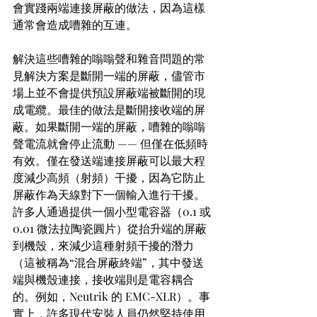
會實踐兩端連接屏蔽的做法，因為這樣
通常會造成嘈雜的互連。
解決這些嘈雜的嗡嗡聲和雜音問題的常
見解決方案是斷開一端的屏蔽，儘管市
場上並不會提供預設屏蔽端被斷開的現
成電纜。最佳的做法是斷開接收端的屏
蔽。如果斷開一端的屏蔽，嘈雜的嗡嗡
聲電流就會停止流動 —— 但僅在低頻時
有效。僅在發送端連接屏蔽可以最大程
度減少高頻（射頻）干擾，因為它防止
屏蔽作為天線對下一個輸入進行干擾。
許多人通過提供一個小型電容器（0.1 或 
0.01 微法拉陶瓷圓片）從抬升端的屏蔽
到機殼，來減少這種射頻干擾的潛力
（這被稱為“混合屏蔽終端”，其中發送
端與機殼連接，接收端則是電容耦合
的。例如，Neutrik 的 EMC-XLR）。事
實上，許多現代安裝人員仍然堅持使用