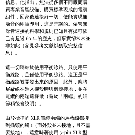
信息。他指出，無法從多個不同廠商購
買專業音響設備、購買標準現成的電纜
組件，回家後連接好一切，便能實現無
噪音的即插即用，這是荒謬的。儘管無
噪音連接的科學和規則已知且有據可依
已有超過 60 年的歷史，但事實卻常常並
非如此（參見參考文獻以獲取完整信
息）。
這一切歸結於使用平衡線路、只使用平
衡線路，且僅使用平衡線路。這正是平
衡線路被開發出來的原因。此外，應將
屏蔽線在進入機殼時與機殼接地，並在
電纜的兩端這樣做（關於「兩端」的細
節稍後會說明）。
由於標準的 XLR 電纜兩端的屏蔽線都接
到插頭的腳 1（而外殼並未接地，且不需
要接地），這意味著使用 3-pin XLR 型