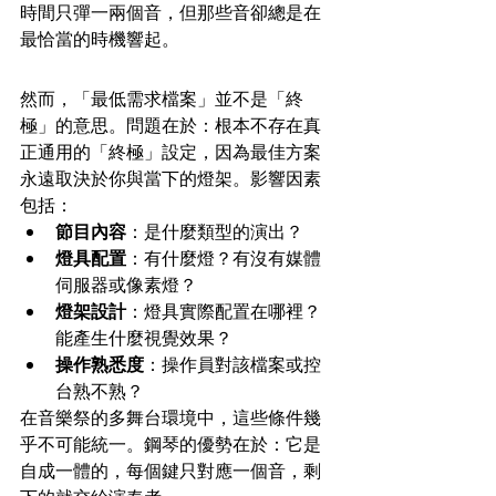
時間只彈一兩個音，但那些音卻總是在
最恰當的時機響起。
「終極」的問題
然而，「最低需求檔案」並不是「終
極」的意思。問題在於：根本不存在真
正通用的「終極」設定，因為最佳方案
永遠取決於你與當下的燈架。影響因素
包括：
節目內容
：是什麼類型的演出？
燈具配置
：有什麼燈？有沒有媒體
伺服器或像素燈？
燈架設計
：燈具實際配置在哪裡？
能產生什麼視覺效果？
操作熟悉度
：操作員對該檔案或控
台熟不熟？
在音樂祭的多舞台環境中，這些條件幾
乎不可能統一。鋼琴的優勢在於：它是
自成一體的，每個鍵只對應一個音，剩