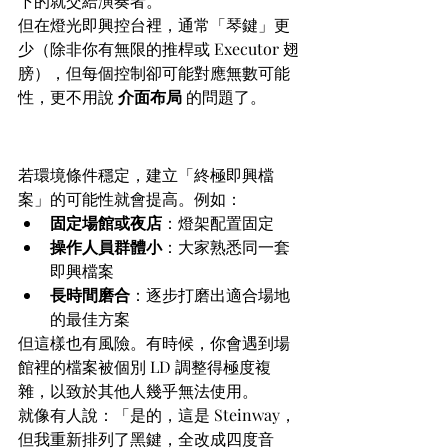
下的就交給演奏者。
但在燈光即興控台裡，通常「琴鍵」更
少（除非你有無限的推桿或 Executor 翅
膀），但每個控制卻可能對應無數可能
性，更不用說 
介面布局
 的問題了。
在哪些情況下能接近「終極檔
案」？
若環境條件穩定，建立「終極即興檔
案」的可能性就會提高。例如：
固定場館或夜店
：燈架配置固定
操作人員群體小
：大家熟悉同一套
即興檔案
長時間磨合
：逐步打磨出適合場地
的最佳方案
但這樣也有風險。有時候，你會遇到場
館裡的檔案被個別 LD 調整得極度複
雜，以致於其他人幾乎無法使用。
就像有人說：「是的，這是 Steinway，
但我重新排列了黑鍵，全改成四度音