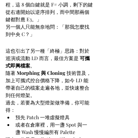
程，這 8 個白鍵就是 F# 小調，剩下的鍵
從右邊開始以逆序排列，而中間那兩個
鍵都對應 E3。」
另一個人只能無奈地問：「那我怎麼找
到中央 C？」
流動 LD 與可攜式檔案
這也引出了另一種「終極」思路：對於
巡演或流動 LD 而言，最佳方案是 
可攜
式即興檔案
。
隨著 
Morphing 與 Cloning
 技術普及，
加上可攜式控台價格下降，如今 LD 能
帶著自己的檔案走遍各地，並快速整合
到任何燈架。
過去，若要為大型燈架做準備，你可能
得：
預先 Patch 一堆虛擬燈具
或者在倉庫裡，用一盞 Spot 與一
盞 Wash 慢慢編所有 Palette