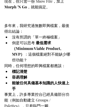
現在，你只需一份 Show File，加上 
Morph 'N Go
，就能搞定。
結論：不存在「終極」，只有
「最適合當下」
多年來，我研究過無數即興檔案，最後
得出結論：
沒有所謂的「單一終極檔案」
倒是可以思考 
最低需求
（Minimum Viable Product, 
MVP）
：這個檔案絕對不能缺少哪
些功能？
同時，任何理想的即興檔案都應該：
標記清楚
容易理解
能被任何具備基本知識的人快速上
手
事實上，許多專業控台已經具備部分功
能（例如自動建立 Groups / 
Palettes），只差臨門一腳。