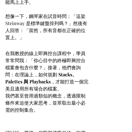
能馬上上手。
想像一下，鋼琴家在試音時問：「這架 
Steinway 是標準鍵盤排列嗎？」然後有
人回答：「當然，所有音都在正確的位
置上。」
學員常問的問題
在我教授的線上即興控台課程中，學員
常常問我：「你心目中的終極即興控台
檔案會包含什麼？」接著，他們會詢
問：在理論上，如何規劃 
Stacks、
Palettes 與 Playbacks
，才能打造一個完
美且適用所有場合的檔案。
我們甚至曾用過類似的概念，透過限制
條件來迫使大家思考，並萃取出最小必
需的控制集合。
最低需求檔案（Minimum Busk 
File）