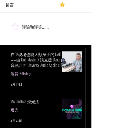
留言
0.0／5 (0)
評論和評等......
打造第 60 屆超級盃中場秀
燈光設計師 Noah M
（Super Bowl LX Halftime Show）
為第 66 屆葛萊
光
在PA現場也能大顯身手的 UAD！
——由 Dub Master X 談支援 Dante 的
音訊介面 Universal Audio Apollo x16D
的魅力
混音 Mixing
4月27日
McCandless 燈光法
燈光
4月21日