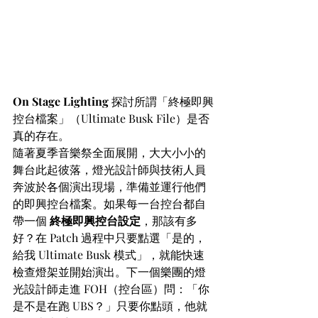
On Stage Lighting
 探討所謂「終極即興
控台檔案」（Ultimate Busk File）是否
真的存在。
隨著夏季音樂祭全面展開，大大小小的
舞台此起彼落，燈光設計師與技術人員
奔波於各個演出現場，準備並運行他們
的即興控台檔案。如果每一台控台都自
帶一個 
終極即興控台設定
，那該有多
好？在 Patch 過程中只要點選「是的，
給我 Ultimate Busk 模式」，就能快速
檢查燈架並開始演出。下一個樂團的燈
光設計師走進 FOH（控台區）問：「你
是不是在跑 UBS？」只要你點頭，他就