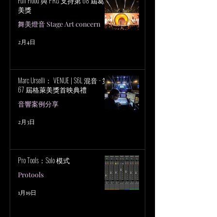
Full Flood 與 PRG 支持第 68 屆葛萊
美獎
舞美燈音 Stage Art concern
2月4日
Marc Urselli： VENUE | S6L 混音 - 第
67 屆格萊美獎首映典禮
音響案例分享
2月3日
Pro Tools：Solo 模式
Protools
1月19日