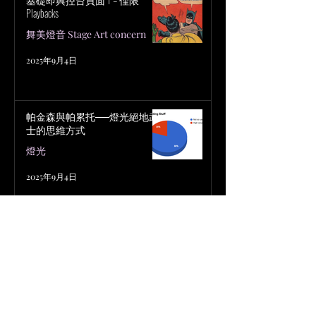
Playbacks
舞美燈音 Stage Art concern
2025年9月4日
帕金森與帕累托──燈光絕地武
士的思維方式
燈光
2025年9月4日
難以捉摸的「終極即興控台檔
案」設定
燈光
2025年9月4日