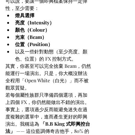
可以說，要讓一個即興檔案保持一定彈
性，至少需要：
燈具選擇
亮度（Intensity）
顏色（Colour）
光束（Beam）
位置（Position）
以及一些針對動態（至少亮度、顏
色、位置）的 FX 控制方式。
其實，你甚至可以完全捨棄 Beam，仍然
能運行一場演出。只是，你大概沒辦法
全程用「Open White（白光）」而不被
觀眾質疑。
若每個屬性族群只準備四個選項，再加
上四個 FX，你仍然能做出不錯的演出。
事實上，選項過少反而能避免迷失在過
度複雜的選單中，進而產生更好的即興
演出。我稱這為 
「B.B King 式即興控台
法」
 —— 這位藍調傳奇吉他手，80% 的