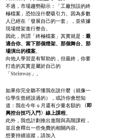
不過，市場趨勢顯示：「工廠預設的終
極檔案」恐怕沒什麼吸引力。因為多數
人已經在「發展自己的一套」，並依據
現場燈架進行整合。
因此，所謂「終極檔案」其實就是：
最
適合你、當下那個燈架、那個舞台、那
場演出的檔案
。
向他人學習是有幫助的，但最終，你要
打造的其實是屬於自己的
「Steinway」。
後記
如果你完全聽不懂我在說什麼（就像一
位學生曾經說過的），或許你會想知
道：我在今年 9 月還有少量名額的 
〈即
興控台技巧入門〉線上課程
。
此外，我也計劃推出進階與高階課程，
並且會釋出一些免費的相關內容。
想要持續追蹤，請加入 