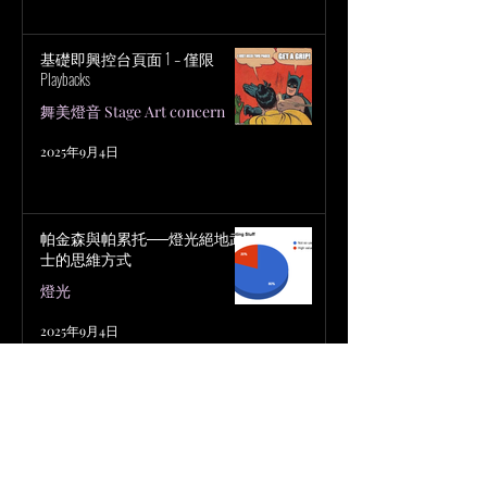
基礎即興控台頁面 1 – 僅限
Playbacks
舞美燈音 Stage Art concern
2025年9月4日
帕金森與帕累托──燈光絕地武
士的思維方式
燈光
2025年9月4日
難以捉摸的「終極即興控台檔
案」設定
燈光