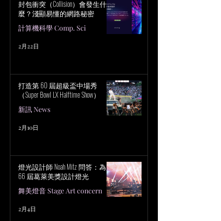
封包衝突（Collision）會發生什
麼？淺顯易懂的網路秘密
計算機科學 Comp. Sci
2月22日
打造第 60 屆超級盃中場秀
（Super Bowl LX Halftime Show）
新訊 News
2月10日
燈光設計師 Noah Mitz 問答：為第
66 屆葛萊美獎設計燈光
舞美燈音 Stage Art concern
2月4日