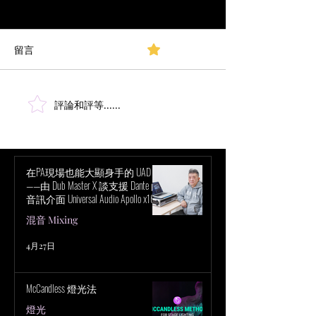
留言
0.0／5 (0)
評論和評等......
古典管弦樂團的多麥克風
混音師 西蒙·海
拾音方式
捉《魔法壞女巫
現場演唱
在PA現場也能大顯身手的 UAD！
——由 Dub Master X 談支援 Dante 的
音訊介面 Universal Audio Apollo x16D
的魅力
混音 Mixing
4月27日
McCandless 燈光法
燈光