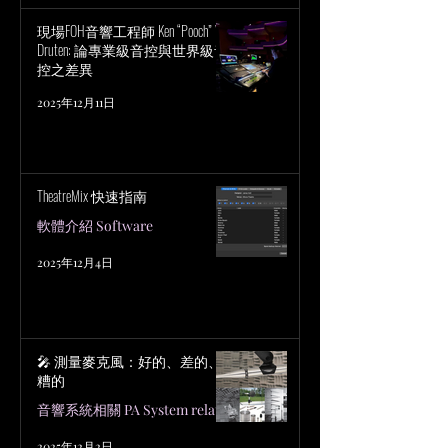
現場FOH音響工程師 Ken “Pooch” Van
Druten: 論專業級音控與世界級音
控之差異
2025年12月11日
TheatreMix 快速指南
軟體介紹 Software
2025年12月4日
🎤 測量麥克風：好的、差的、
糟的
音響系統相關 PA System related
2025年12月2日