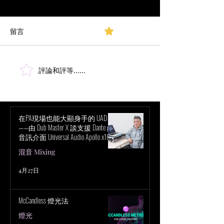
留言
0.0／5 (0)
評論和評等......
不浪費金錢打造成功聲音
Rob Kinelski 如何利
事業的 8 種方法
沉浸式設定進行 At
在PA現場也能大顯身手的 UAD！
——由 Dub Master X 談支援 Dante 的
音訊介面 Universal Audio Apollo x16D
的魅力
混音 Mixing
4月27日
McCandless 燈光法
燈光