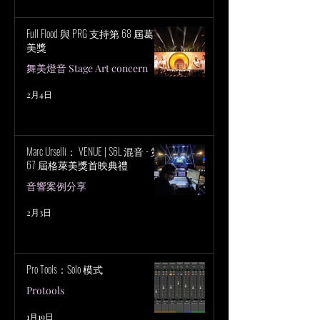
Full Flood 與 PRG 支持第 68 屆葛萊
美獎
舞美燈音 Stage Art concern
2月4日
Marc Urselli： VENUE | S6L 混音 - 第
67 屆格萊美獎首映典禮
音響案例分享
2月3日
Pro Tools：Solo 模式
Protools
1月19日