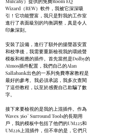
Mulcahy）提供的免費Room EQ 
Wizard（REW）軟件，我被它深深吸
引！它功能豐富，我只是對我的工作室
進行了表面級別的均衡調整，真是令人
印象深刻。
安裝了設備，進行了額外的揚聲器安置
和校準後，我需要重新檢視我的環繞聲
模板和相應的插件。首先當然是Dolby的
Atmos插件配置，我們自己的Alan 
Sallabank出色的一系列免費專家教程是
最好的參考。我必須承認，我多次查閱
了這些教程，以至於感覺自己欺騙了數
字。
接下來要檢視的是我的上混插件。作為
Waves 360° Surround Tools的長期用
戶，我的模板中包括了他們的UM225和
UM226上混插件，但不幸的是，它們只