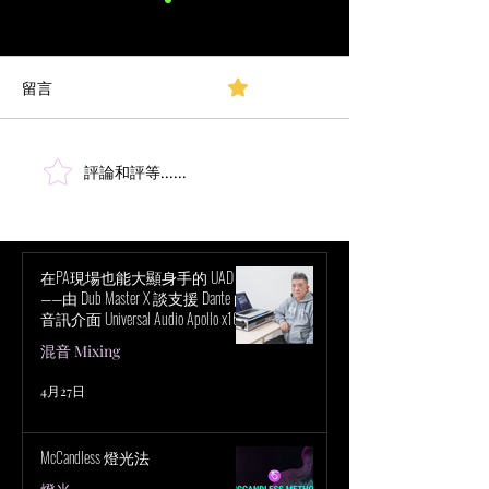
留言
0.0／5 (0)
評論和評等......
超越立體聲混音：深入探
創新時代：Taylor S
討聲音與感知的層面
錄巡演如何徹底
會科技
在PA現場也能大顯身手的 UAD！
——由 Dub Master X 談支援 Dante 的
音訊介面 Universal Audio Apollo x16D
的魅力
混音 Mixing
4月27日
McCandless 燈光法