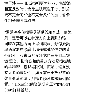
性干涉 —— 形成振幅更大的波。當波浪
相互反對時，會發生破壞性干涉。對於
既不完全同相也不完全反相的波，會發
生部分增強或取消。
“通過將多個揚聲器驅動器組合成一個陣
列，聲音可以在特定方向上得到加強，
同時在其他方向上得到減弱。類似於頻
率過濾器在頻譜上增強或減弱信號的某
些部分，波束成形允許我們在空間上‘過
濾’聲音。指向音頻的常規方法是機械地
瞄準和彎曲揚聲器陣列。顯然，這並沒
有太多的靈活性。如果需要更改觀眾的
聲音覆蓋範圍，則需要修改機械陣列配
置。” Holoplot的資深研究工程師Evert 
Start詳細說明。