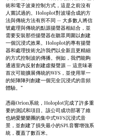
術和電子波束控制方式，這是之前沒有
人嘗試過的。Holoplot對波場合成的方
法與傳統方法有所不同 — 大多數人將信
號處理與傳統的點源揚聲器相結合，並
需要安裝那些揚聲器在聽眾周圍以創建
一個沉浸式效果。Holoplot的專有揚聲
器和處理技術允許我們以全新且更精細
的方式控制波的傳播。例如，我們能夠
通過室內反射創建虛擬聲源 — 這意味著
首次可能擴展傳統的WFS，並使用單一
的矩陣陣列創建一個完全沉浸式的音頻
體驗。”
憑藉Orion系統，Holoplot完成了許多重
要的測試和項目。該公司成功部署了維
也納愛樂樂團的集中式WFS沉浸式音
景，並創建了損失最小的SPL音響增強系
統，覆蓋了數百米。