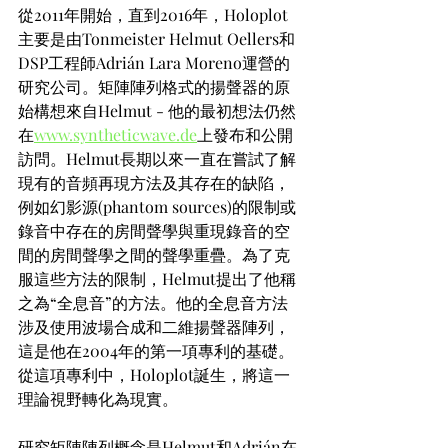
從2011年開始，直到2016年，Holoplot
主要是由Tonmeister Helmut Oellers和
DSP工程師Adrián Lara Moreno運營的
研究公司。矩陣陣列格式的揚聲器的原
始構想來自Helmut - 他的最初想法仍然
在
www.syntheticwave.de
上發布和公開
訪問。Helmut長期以來一直在嘗試了解
現有的音頻再現方法及其存在的缺陷，
例如幻影源(phantom sources)的限制或
錄音中存在的房間聲學與重現錄音的空
間的房間聲學之間的聲學重疊。為了克
服這些方法的限制，Helmut提出了他稱
之為“全息音”的方法。他的全息音方法
涉及使用波場合成和二維揚聲器陣列，
這是他在2004年的第一項專利的基礎。
從這項專利中，Holoplot誕生，將這一
理論視野轉化為現實。
研究矩陣陣列概念是Helmut和Adrián在