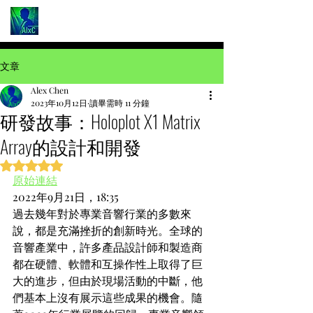
文章
Alex Chen
2023年10月12日
讀畢需時 11 分鐘
研發故事：Holoplot X1 Matrix
Array的設計和開發
評等為 NaN（最高為 5 顆星）。
原始連結
2022年9月21日，18:35
過去幾年對於專業音響行業的多數來
說，都是充滿挫折的創新時光。全球的
音響產業中，許多產品設計師和製造商
都在硬體、軟體和互操作性上取得了巨
大的進步，但由於現場活動的中斷，他
們基本上沒有展示這些成果的機會。隨