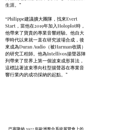
生涯。”
“Philippe建議擴大團隊，找來Evert 
Start，當他在2019年加入Holoplot時，
他帶來了寶貴的專業音響經驗。他自大
學時代以來就一直在研究波場合成，後
來成為Duran Audio（被Harman收購）
的研究工程師。他為Intellivox揚聲器陣
列帶來了世界上第一個波束成形算法，
這標誌著波束導向柱型揚聲器在專業音
響行業內的成功採納的起點。”
巴塞隆納 2022 年歐洲整合系統展覽會上的 