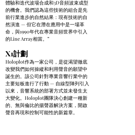
體驗和迭代波場合成和3D音頻波束成型
的機會。我們認為這些技術的組合是先
前行業進步的自然結果：現有技術的自
然演進 — 但它在潛在應用中是一場革
命，與1990年代在專業音頻世界中引入
的Line Array相當。”
X1計劃
Holoplot作為一家公司，是從渴望徹底
改變我們如何操縱和利用聲音的願望中
誕生的。該公司針對專業音響行業中的
主要短板進行了行動 — 自線型陣列引入
以來，音響系統的部署方式並未發生太
大變化。Holoplot團隊決心創建一種新
的、無與倫比的揚聲器解決方案，開啟
聲音再現和控制可能性的新篇章。