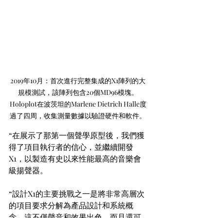
2019年10月：首次進行完整集成的X1陣列的大
規模測試，該陣列包含20個MD96模塊。
Holoplot在波茨坦的Marlene Dietrich Halle度
過了四周，收集測量數據以驗證硬件和軟件。
“在展示了那第一個聲學原型後，我們獲
得了項目執行者的信心，並繼續開發
X1，以製造有史以來性能最高的音樂會
級揚聲器。
“設計X1的主要挑戰之一是將非常高層次
的項目要求分解為產品設計和系統概
念，這不僅聲音和效果出色，而且還可