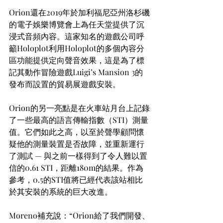
Orion還在2019年於加利福尼亞州洛杉磯
的電子娛樂博覽會上為任天堂提供了沉
浸式音頻內容。這家知名的遊戲公司呼
籲Holoplot利用Holoplot的多個內容分
區功能提供定向聲音效果，這是為了標
記其動作冒險遊戲Luigi’s Mansion 3的
發布而設置的貿易展遊戲安裝。
Orion的另一亮點是在火車站月台上記錄
了一些最高的語言傳輸指數（STI）測量
值。它們如此之高，以至於聲學顧問懷
疑他的測量裝置是否故障，並重新運行
了測試 — 與之前一樣得到了令人難以置
信的0.61 STI，距離180m的結果。作為
參考，0.5的STI值將已經代表該站相比
於其安裝的系統的巨大改進。
Moreno補充說：“Orion給了我們開發、