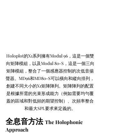
Holoplot的X1系列擁有Modul 96，這是一個雙
向矩陣模組，以及Modul 80-S，這是一個三向
矩陣模組，整合了一個感應器控制的次低音揚
聲器。MD96和MD80-S可以橫向和縱向排列，
創建不同大小的X1矩陣陣列。矩陣陣列的配置
是根據所需的光束形成能力（例如需要均勻覆
蓋的區域和對低頻的期望控制）、次頻率整合
和最大SPL要求來定義的。
全息音方法 
The Holophonic 
Approach