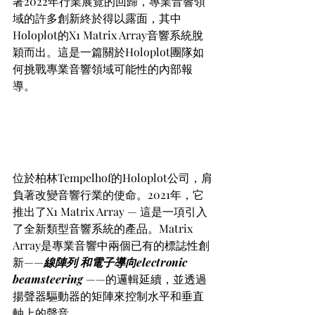
著2022年行業展覽的回歸，專業音響領
域的許多創新終於得以露面，其中
Holoplot的X1 Matrix Array音響系統脫
穎而出。這是一篇關於Holoplot團隊如
何挑戰專業音響領域可能性的內部報
導。
位於柏林Tempelhof的Holoplot公司，肩
負著改變音響行業的使命。2021年，它
推出了X1 Matrix Array — 這是一項引入
了全新類型音響系統的產品。Matrix 
Array是專業音響中兩個已有的標誌性創
新——
線陣列 和電子導向electronic 
beamsteering 
——的邏輯延續，並透過
揚聲器驅動器的矩陣來控制水平和垂直
軸上的聲音。