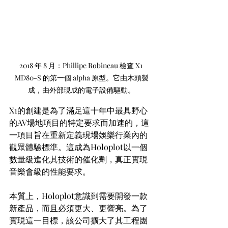
2018 年 8 月：Phillipe Robineau 檢查 X1 
MD80-S 的第一個 alpha 原型。它由木頭製
成，由外部現成的電子設備驅動。
X1的創建是為了滿足這十年中最具野心
的AV場地項目的特定要求而加速的，這
一項目旨在重新定義現場娛樂行業內的
觀眾體驗標準。這成為Holoplot以一個
數量級進化其技術的催化劑，真正實現
音樂會級的性能要求。
本質上，Holoplot意識到需要開發一款
新產品，而且必須更大、更響亮。為了
實現這一目標，該公司擴大了其工程團