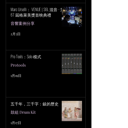
Marc Urselli： VENUE | S6L 混音 - 第
67 屆格萊美獎首映典禮
音響案例分享
2月3日
Pro Tools：Solo 模式
Protools
1月19日
五千年，三千字：鈸的歷史
鼓組 Drum Kit
1月17日