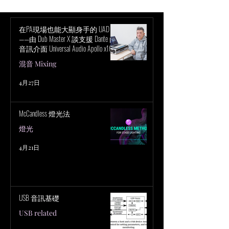
事情需要考慮，從
類到麥克風的放置
考慮到這些，我們
在PA現場也能大顯身手的 UAD！
——由 Dub Master X 談支援 Dante 的
分享了一些合唱團
音訊介面 Universal Audio Apollo x16D
術，以幫助您提升
的魅力
混音 Mixing
務。...
4月27日
McCandless 燈光法
燈光
4月21日
USB 音訊基礎
USB related