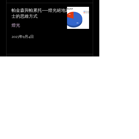
帕金森與帕累托──燈光絕地武
士的思維方式
燈光
2025年9月4日
難以捉摸的「終極即興控台檔
案」設定
燈光
2025年9月4日
即興控台趨勢：Executors 的興起
燈光
2025年9月4日