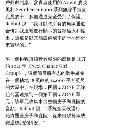
戶外裁判桌，參賽者使用的 Axient 麥克
風和 Sennheiser 6000 系列無線手持麥
克風的十二多個通道完全受到了保護。
Rabbitt 說：“我可以將所有的無線通道
合併到我這裡進行顯示的音頻輸入和輸
出，這還是以其他設備成本的一小部分
來實現的。”
另一個挑戰無線音效極限的節目是 BET 
的 2021 年《Next Chance Girl 
Group》，這個節目將有志的歌手聚集
在一個佔地 18 英畝的 14,000 平方英尺
的大屋中。在現場，四個 4 ZONE 天線
組合器連接到一個第五個 4 ZONE 單
元，該單元收集來自整個房子和庭院的
音頻。Rabbitt 說：“系統全天候運行，
始終覆蓋房子和庭院，從未出現掉線或
錯過標記的情況。”