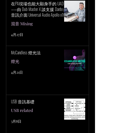
最常見的干擾例子。請注意，
在PA現場也能大顯身手的 UAD！
——由 Dub Master X 談支援 Dante 的
你的掃描結果可能同時包含多
音訊介面 Universal Audio Apollo x16D
種這些元素。我們在這裡以
的魅力
混音 Mixing
廣...
4月27日
McCandless 燈光法
燈光
4月21日
USB 音訊基礎
USB related
3月8日