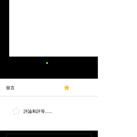
頻譜分析：無線麥克風和
IEM 系統的干擾檢測 第三部
分
留言
0.0／5 (0)
作者：Don Boomer 原始文章
[如果你錯過了我們系列文章
的開頭部分，請務必查看這
裡。] 干擾檢測 在系統設置階
評論和評等......
頻譜分析：無線
段，尋找干擾以便避免它是使
IEM的第二部分
用頻譜分析儀的主要原因。在
這篇文章中，我們將探討一些