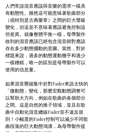
人們常說混音應該與音樂的需求一樣具
有動態性。雖然這可能意味著歌曲部分
（或特別是古典樂章）之間的巨大聲級
變化，但這並不意味著應該避免控制這
些差異。就像整體平衡一樣，母帶製作
收到的混音應該已經包含混音師對應該
存在多少動態擺動的意圖。當然，對於
標題來說，過多的動態運動幾乎和過少
一樣糟糕，唯一的區別是母帶製作可以
使用的信息量。
如果混音壓縮集中於對Fader來說太快的
「微動態」變化，那麼宏觀動態調整可
以幫助大方向，例如在歌曲的各個部分
之間。這是自然的推子領域，並且在歌
曲中自動化混音總線Fader並不違反規
則！小幅度的Fader控制可以減少不同歌
曲段落的巨大動態鴻溝，為母帶製作提