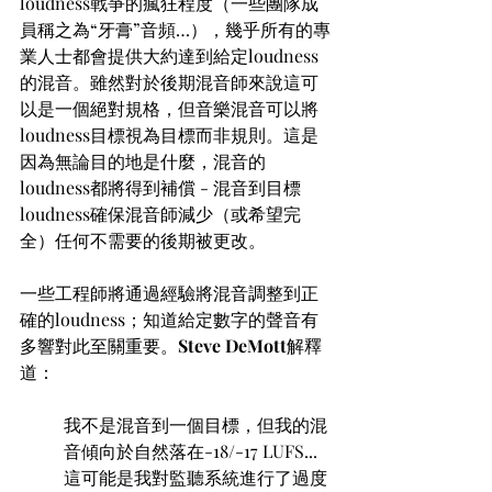
loudness戰爭的瘋狂程度（一些團隊成
員稱之為“牙膏”音頻…），幾乎所有的專
業人士都會提供大約達到給定loudness
的混音。雖然對於後期混音師來說這可
以是一個絕對規格，但音樂混音可以將
loudness目標視為目標而非規則。這是
因為無論目的地是什麼，混音的
loudness都將得到補償 - 混音到目標
loudness確保混音師減少（或希望完
全）任何不需要的後期被更改。
一些工程師將通過經驗將混音調整到正
確的loudness；知道給定數字的聲音有
多響對此至關重要。
Steve DeMott
解釋
道：
我不是混音到一個目標，但我的混
音傾向於自然落在-18/-17 LUFS... 
這可能是我對監聽系統進行了過度