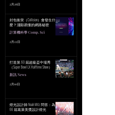
2月26日
封包衝突（Collision）會發生什
麼？淺顯易懂的網路秘密
計算機科學 Comp. Sci
2月22日
打造第 60 屆超級盃中場秀
（Super Bowl LX Halftime Show）
新訊 News
2月10日
燈光設計師 Noah Mitz 問答：為第
66 屆葛萊美獎設計燈光