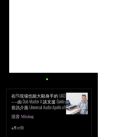
在PA現場也能大顯身手的 UAD！
——由 Dub Master X 談支援 Dante 的
音訊介面 Universal Audio Apollo x16D
的魅力
混音 Mixing
Marc Urselli： VENUE | S6L 混音
超越立體聲混音
4月27日