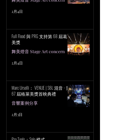
2月4日
Full Flood 與 PRG 支持第 68 屆葛萊
美獎
舞美燈音 Stage Art concern
2月4日
Marc Urselli： VENUE | S6L 混音 - 第
67 屆格萊美獎首映典禮
音響案例分享
2月3日
Pro Tools：Solo 模式