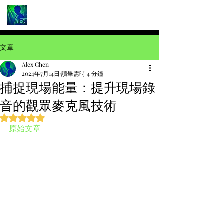
文章
Alex Chen
2024年7月14日
讀畢需時 4 分鐘
捕捉現場能量：提升現場錄
音的觀眾麥克風技術
評等為 NaN（最高為 5 顆星）。
原始文章