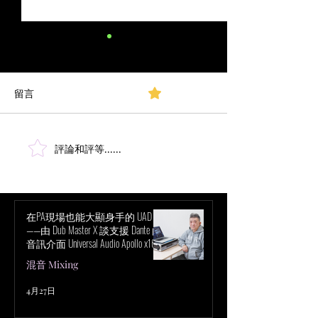
波士頓交響流行音樂會
（Boston Pops）的音響擴
聲：交響樂團的收音秘訣
留言
0.0／5 (0)
原始文章 採訪對象：BSO 現
場混音工程師 Steve Colby作
者：Mark Frink｜ 初次發
表：1999/03/01｜更新日期：
評論和評等......
古典管弦樂團的
2023/11/27 波士頓交響流行音
拾音方式
樂會（Boston Pops）如同母
愛、蘋果派和獨立檢察官辦公
室一樣，是美國文化的一部
在PA現場也能大顯身手的 UAD！
——由 Dub Master X 談支援 Dante 的
分。...
音訊介面 Universal Audio Apollo x16D
的魅力
混音 Mixing
4月27日