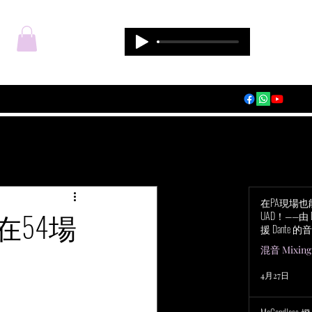
登入
在PA現場
e在54場
UAD！——由 Du
援 Dante 的音
Audio Apoll
混音 Mixing
4月27日