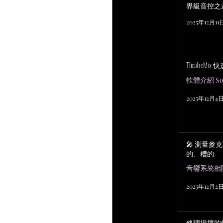
界級音控之
2025年12月11
TheatreMix
軟體介紹 Sof
2025年12月4
🎤 測量麥
的、糟的
2025年12月2
修理損壞的