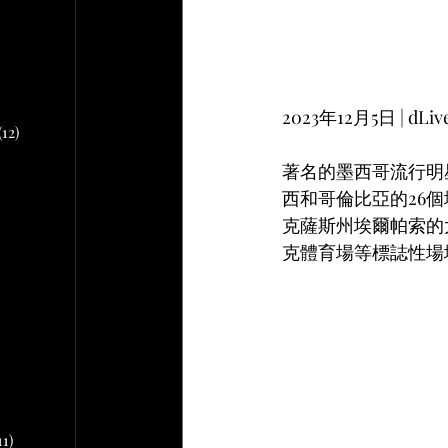
文章
2 篇文章
文章
10 篇文章
2023年12月5日 | 
(12)
12 篇文章
著名的墨西哥流行明
西和哥倫比亞的26
章
克薩斯州埃爾帕索的
 篇文章
克體育場等標誌性場
文章
篇文章
11)
11 篇文章