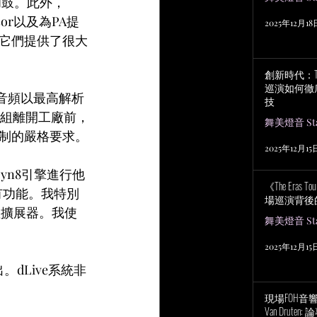
和鼓。此外，
essor以及為PA提
2025年12月18
。它們提供了很大
創新時代：Tayl
巡演如何徹
的音頻以最高解析
技
模組離開工廠前，
舞美燈音 Stag
制的嚴格要求。
2025年12月15
Dyn8引擎進行他
《The Eras
所有功能。我特別
場巡演背後
值擴展器。我使
舞美燈音 Stag
2025年12月15
。dLive系統非
現場FOH音響工程
Van Drut