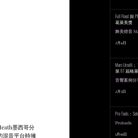
Full Flood 
葛萊美獎
舞美燈音 Stag
2月4日
Marc Urselli
第 67 屆
音響案例分
2月3日
Pro Tools：S
Protools
eath墨西哥分
1月19日
置混合的混音平台時擁