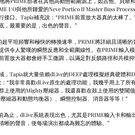
侈地將PRIME部署在其他高動態範圍源上，如吉他、貝斯
 I/O與他所鍾愛的Neve Portico II Master Buss Proc
接口。Tapia補充說：“PRIME前置放大器真的太棒了
底，最重要的是，出色的聲音。”
Hz的超平坦頻響和極快的轉換速率，PRIME將詳細且清晰
提供令人驚嘆的瞬態反應和全範圍線性。在PRIME輸入
前置放大器都會經手工微調，以滿足對反饋路徑和共模抑
Tapia就大量依賴dLive的DEEP處理模擬經典硬體和
a說：“我非常喜歡dLive原生的處理功能，我幾乎用上了
群上使用的Mighty壓縮器，我還喜歡在鼓上使用的雙閾
多帶壓縮器和動態均衡器）、瞬態控制器、消音器等等！”
目前為止，dLive系統表現出色，尤其是PRIME輸入卡和輸出
清晰的聲音，使每場演出都成為難忘的體驗。”