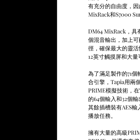
有充分的自由度，因此他選
MixRack和S7000 S
DM64 MixRac
個混音輸出，加上可
徑，確保最大的靈活性。
12英寸觸摸屏和大量
為了滿足製作的71個
合引擎，Tapia用兩個
PRIME模擬技術，
的64個輸入和32個輸
其餘插槽裝有AES輸入
播放任務。
擁有大量的高級PRI