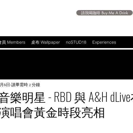
請我喝咖啡 Buy Me A Drink
會員 Members
桌布 Wallpaper
noSTUD18
Experiences
2月6日
讀畢需時 2 分鐘
明星 - RBD 與 A&H dLiv
演唱會黃金時段亮相
 5 顆星）。