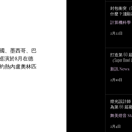
封包衝突（Col
什麼？淺顯
計算機科學 Co
2月22日
美國、墨西哥、巴
打造第 60
巡演於8月在德
（Super Bowl 
約熱內盧奧林匹
新訊 News
2月10日
燈光設計師 No
為第 66 
舞美燈音 Stag
2月4日