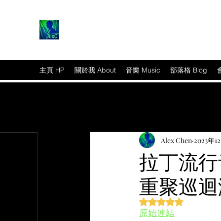
主頁 HP
關於我 About
音樂 Music
部落格 Blog
Alex Chen
2023年1
拉丁流行音樂
重聚巡迴
篇文章
評等為 NaN（最高為
原始連結