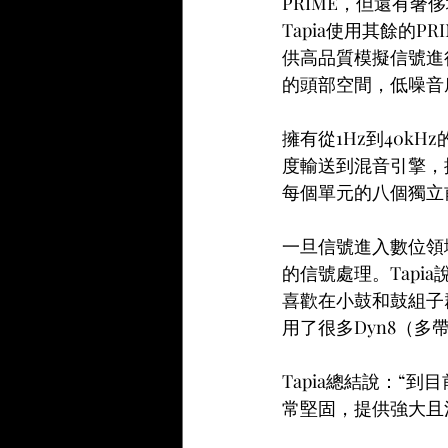
PRIME，但還有奢
Tapia使用其餘的PRIME
供高品質模擬信號進行
的頭部空間，低噪音
擁有從1Hz到40k
度輸送到混音引擎，
每個單元的八個獨立
一旦信號進入數位領域，
的信號處理。Tapi
喜歡在小鼓和鼓組子
用了很多Dyn8（
Tapia總結說：“到
常堅固，提供強大且