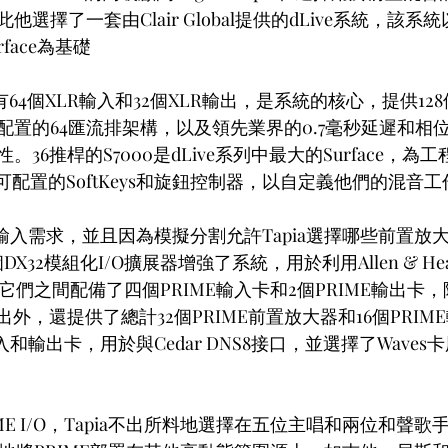
擇了一套由Clair Global提供的dLive系統，該系統以
urface為基礎
k，具有64個XLR輸入和32個XLR輸出，是系統的核心，提供12
配置的64匯流排架構，以及領先業界的0.7毫秒延遲和相
36推桿的S7000是dLive系列中最大的Surface，為
可配置的SoftKeys和旋鈕控制器，以自定義他們的混音
輸入需求，並且因為模擬分割允許Tapia選擇哪些前置放
DX32模組化I/O擴展器增強了系統，用於利用Allen & He
在它們之間配備了四個PRIME輸入卡和2個PRIME輸出卡，
出外，還提供了總計32個PRIME前置放大器和16個PRIME
和輸出卡，用於與Cedar DNS8接口，並選擇了Wave
ME I/O，Tapia不出所料地選擇在五位主唱和兩位和聲歌