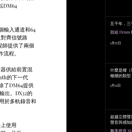
DM64 
五千年，三
8個輸入通道和64
鼓組 Drum K
位對齊信號路
1月17日
工程師提供了兩個
工作流程。
大器供給前置混
什麼是樑（B
種樑的類型
ath的下一代
除了DM64提供
1月11日
輸出。DX32的
s卡用於多軌錄音和
超越立體聲
聲音與感知
手上使用
舞美燈音 Stag