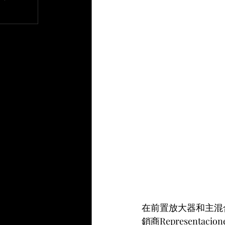
文章
在前置放大器和主混合
銷商Representac