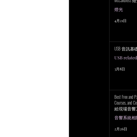
McCandless
燈光
4月21日
USB 音訊基
USB related
3月8日
Best Free and P
Courses, and Cer
給現場音響
上培訓研討
音響系統相關 P
2月26日