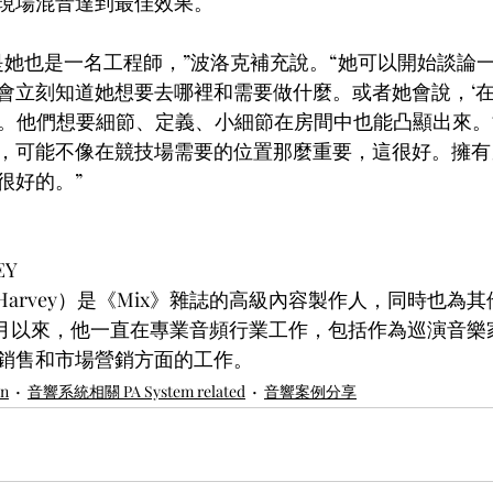
現場混音達到最佳效果。
是她也是一名工程師，”波洛克補充說。“她可以開始談論
會立刻知道她想要去哪裡和需要做什麼。或者她會說，‘
對的。他們想要細節、定義、小細節在房間中也能凸顯出來
，可能不像在競技場需要的位置那麼重要，這很好。擁有
很好的。”
EY
e Harvey）是《Mix》雜誌的高級內容製作人，同時也
年11月以來，他一直在專業音頻行業工作，包括作為巡演音
銷售和市場營銷方面的工作。
rn
音響系統相關 PA System related
音響案例分享