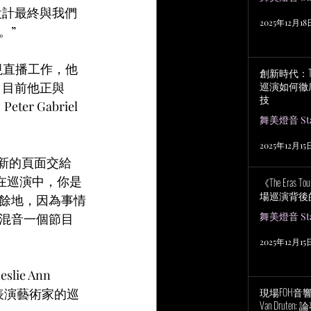
設計最終與我們
2025年12月18
。”
電視直播工作，他
創新時代：Tayl
巡演如何徹
邊。目前他正與
技
er Gabriel
舞美燈音 Stag
2025年12月15
新的頁面交給
在巡演中，你是
《The Eras
場巡演背後
餘地，因為事情
舞美燈音 Stag
混音一個節目
2025年12月15
e Ann 
現場FOH音響工程
表演藝術家的巡
Van Drut