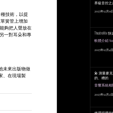
界級音控之
2025年12月11
一種技術，以提
在單簧管上增加
。能夠把人聲放在
TheatreMix
另一對耳朵和專
軟體介紹 Sof
2025年12月4
為其他未來出版物做
🎤 測量麥
樂家、在現場製
的、糟的
2025年12月2
修理損壞的