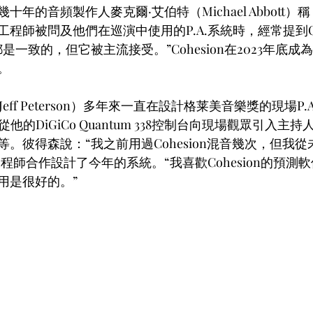
年的音頻製作人麥克爾·艾伯特（Michael Abbott
程師被問及他們在巡演中使用的P.A.系統時，經常提到Coh
致的，但它被主流接受。”Cohesion在2023年底成為了Cla
。
Jeff Peterson）多年來一直在設計格莱美音樂獎的現場P
他的DiGiCo Quantum 338控制台向現場觀眾引入主
。彼得森說：“我之前用過Cohesion混音幾次，但我從
bal的工程師合作設計了今年的系統。“我喜歡Cohesion的預
用是很好的。”