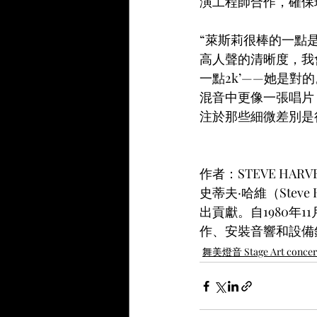
演工程師合作，確保
“萊斯莉很棒的一點
高人聲的清晰度，我
一點2k’——她是
混音中更像一張唱片
注於那些細微差別是
作者：STEVE HARV
史蒂夫·哈維（Stev
出貢獻。自1980
作、安裝音響和設備
舞美燈音 Stage Art conce