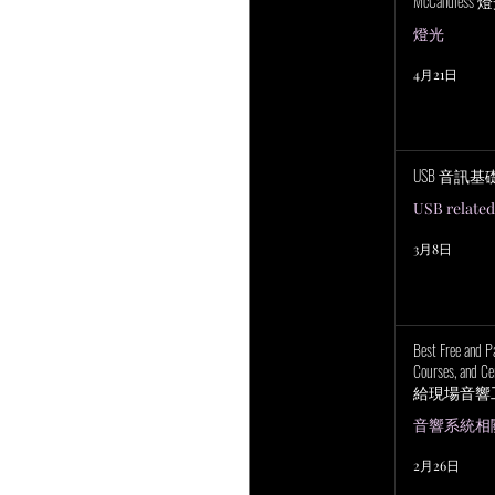
McCandless
燈光
4月21日
USB 音訊基
USB related
3月8日
Best Free and P
Courses, and Cer
給現場音響
上培訓研討
音響系統相關 P
2月26日