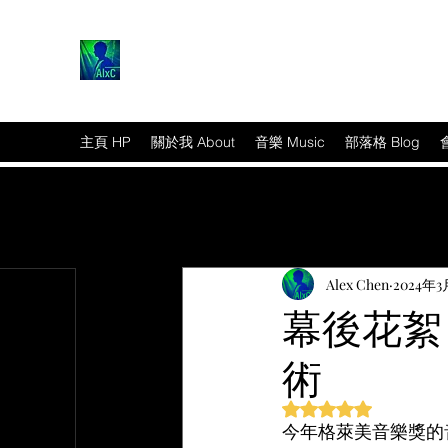
主頁 HP
關於我 About
音樂 Music
部落格 Blog
Alex Chen
2024年3
幕後花絮
術
篇文章
評等為 NaN（最高為
今年格萊美音樂獎的