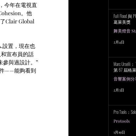
）稱，今年在電視直
esion。他
Full Flood 
ir Global
葛萊美獎
舞美燈音 Stag
2月4日
.A.設置，現在也
持人和宣布員的話
未參與過設計。”
Marc Urselli
第 67 屆
測軟件——能夠看到
音響案例分
2月3日
Pro Tools：S
Protools
1月19日