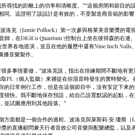
我所尋找的距離上的功率和清晰度。”“這個房間和節目的
相同。這證明了該設計是有效的，不受製造商音箱的影響
波洛克（Jamie Pollock）第一次參與格莱美音樂獎的
師，在DiGiCo Quantum 7控制台上坐在彼得森的右
起在世界各地巡演，並且在他的履歷中還有Nine Inch Nails、Pet
要的廣播音樂製作。
有很多事情要做，”波洛克說，指出在排練期間不斷地有更
聽取PL（個人監聽）來捕捉在你混音時發生的實時變化。
你的日常例行工作，但是在這個節目中，沒有安定下來的
度很快。我不斷地保存預設，給自己設置默認的起點，在
，並試圖應用到其他段落。”
面都是一個合作的過程。波洛克與萊斯莉·安·瓊斯（Lesli
美音樂獎的直播顧問兼天行者音效公司音樂與配樂總監，以及