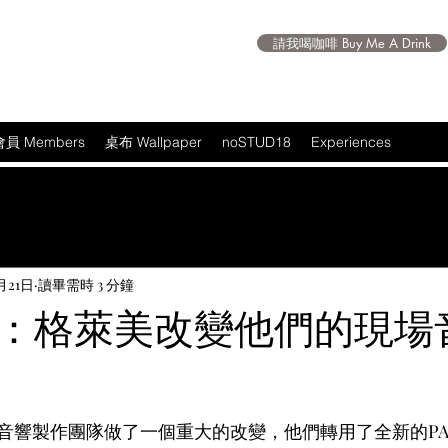
請我喝咖啡 Buy Me A Drink
會員 Members
桌布 Wallpaper
noSTUD18
Experiences
月21日
讀畢需時 3 分鐘
：格萊美改變他們的現場
 5 顆星）。
音響製作團隊做了一個重大的改變，他們轉用了全新的P