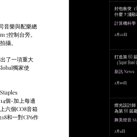
封包衝突（Col
什麼？淺顯
計算機科學 Co
效公司音樂與配樂總
tum 7控制台旁。
2月22日
r）拍攝。
打造第 60
做出了一項重大
（Super Bowl 
lobal獨家使
新訊 News
2月10日
taples 
架14個-加上每邊
燈光設計師 No
上六個CO8音箱
為第 66 
8和一對CP6作
舞美燈音 Stag
2月4日