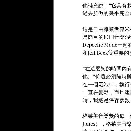
他補充說：“它具有
過去所做的幾乎完全
這是自由職業者傑米·
是節目的FOH音樂混音
Depeche Mode一
和Jeff Beck等重
“在這麼短的時間內
他。“你還必須隨時
在一個氣泡中，執行
一直在變動，而且速
時，我總是保存參數
格莱美音樂獎的每一個方
Jones），格莱