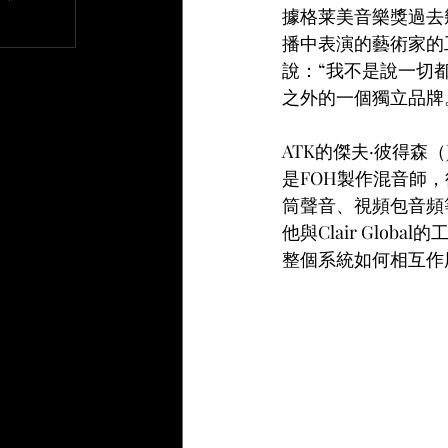
據格莱美音樂獎過去幾十
文章
播中表演的藝術家的工
說：“我不是說一切都是一
之外的一個獨立品牌
ATK的傑夫·彼得森（
是FOH製作混音師，從
筒聲音、視頻包音頻等
他與Clair Glo
整個系統如何相互作