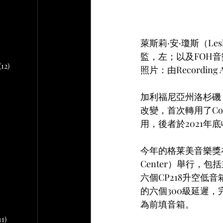
文章
2 篇文章
萊斯莉·安·瓊斯（Le
文章
10 篇文章
監，左；以及FOH音樂混
(12)
12 篇文章
照片：由Recording 
加利福尼亞州洛杉磯（
章
改變，首次轉用了Cohe
 篇文章
用，後者於2021年底
文章
今年的格莱美音樂獎在
Center）舉行，包括
篇文章
六個CP218升空低
的六個300級延遲，
為前填音箱。
11)
11 篇文章