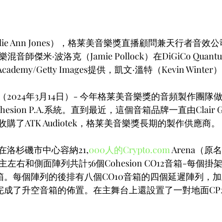
slie Ann Jones），格莱美音樂獎直播顧問兼天行者音
音師傑米·波洛克（Jamie Pollock）在DiGiCo Quan
Academy/Getty Images提供，凱文·溫特（Kevin Winte
2024年3月14日）- 今年格莱美音樂獎的音頻製作團隊
sion P.A.系統。直到最近，這個音箱品牌一直由Clair G
收購了ATK Audiotek，格莱美音樂獎長期的製作供應商。
洛杉磯市中心容納21,
000人的Crypto.com
 Arena（原名S
主左右和側面陣列共計56個Cohesion CO12音箱-每個掛
音箱。每個陣列的後排有八個CO10音箱的四個延遲陣列，加
完成了升空音箱的佈置。在主舞台上還設置了一對地面CP21