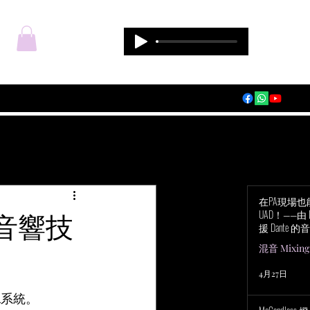
登入
在PA現場
音響技
UAD！——由 Du
援 Dante 的音
Audio Apoll
混音 Mixing
4月27日
A系統。