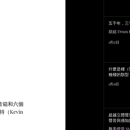
五千年，三
鼓組 Drum K
1月17日
什麼是樑（B
種樑的類型
1月11日
2音箱和六個
特（Kevin 
超越立體聲
聲音與感知
舞美燈音 Stag